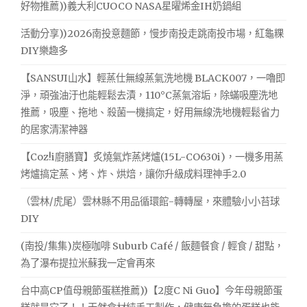
好物推薦))義大利CUOCO NASA星曜烯金IH奶鍋組
活動分享))2026南投意麵節，慢步南投走跳南投市場，紅龜粿
DIY樂趣多
【SANSUI山水】輕蒸仕無線蒸氣洗地機 BLACK007，一嚕即
淨，頑強油汙也能輕鬆去漬，110°C蒸氣溶垢，除蟎吸塵洗地
推薦，吸塵、拖地、殺菌一機搞定，好用無線洗地機輕鬆省力
的居家清潔神器
【Coz!i廚膳寶】炙燒氣炸蒸烤爐(15L-CO630i)，一機多用蒸
烤爐搞定蒸、烤、炸、烘焙，讓你升級成料理神手2.0
（雲林/虎尾）雲林縣不用品循環館-轉轉屋，來體驗小小苔球
DIY
(南投/集集)炭極咖啡 Suburb Café / 飯麵餐食 / 輕食 / 甜點，
為了瀑布提拉米蘇我一定會再來
台中高CP值母親節蛋糕推薦))【2度C Ni Guo】今年母親節蛋