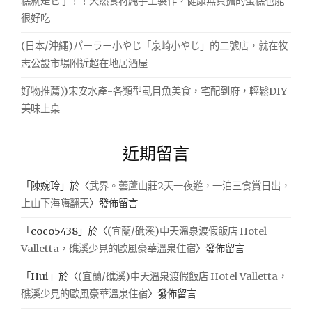
糕就是它了！！天然食材純手工製作，健康無負擔的蛋糕也能
很好吃
(日本/沖繩)パーラー小やじ「泉崎小やじ」的二號店，就在牧
志公設市場附近超在地居酒屋
好物推薦))宋安水產-各類型虱目魚美食，宅配到府，輕鬆DIY
美味上桌
近期留言
「
陳婉玲
」於〈
武界。蕓蘆山莊2天一夜遊，一泊三食賞日出，
上山下海嗨翻天
〉發佈留言
「
coco5438
」於〈
(宜蘭/礁溪)中天溫泉渡假飯店 Hotel
Valletta，礁溪少見的歐風豪華溫泉住宿
〉發佈留言
「
Hui
」於〈
(宜蘭/礁溪)中天溫泉渡假飯店 Hotel Valletta，
礁溪少見的歐風豪華溫泉住宿
〉發佈留言