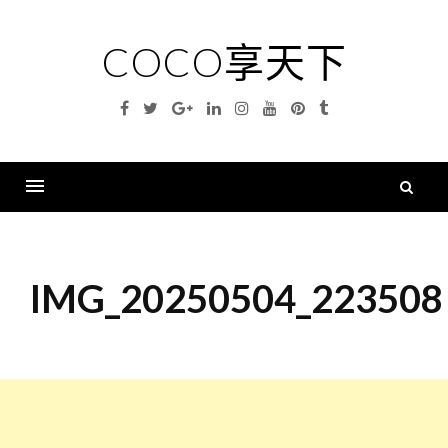
Skip
to
COCO享天下
content
Facebook
Twitter
Google
Linkedin
Instagram
YouTube
Pinterest
Tumblr
Plus
搜
尋
Menu
關
鍵
IMG_20250504_223508
字