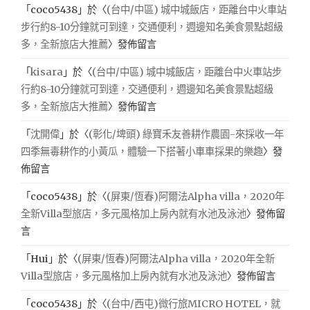
「
coco5438
」於〈
(台中/中區) 城中城飯店，距離台中火車站
步行約8-10分鐘就可到達，交通便利，週邊知名美食景點超級
多，全新旅店大推薦
〉發佈留言
「
kisara
」於〈
(台中/中區) 城中城飯店，距離台中火車站步
行約8-10分鐘就可到達，交通便利，週邊知名美食景點超級
多，全新旅店大推薦
〉發佈留言
「
沈開偉
」於〈
(彰化/埤頭) 綠寶禾友善耕作農園-來採收一年
四季無毒耕作的小黃瓜，體驗一下搭著小車車採果的樂趣
〉發
佈留言
「
coco5438
」於〈
(屏東/恆春)阿爾法Alpha villa，2020年
全新Villa型旅店，多元風格加上房內就有水池及泳池
〉發佈留
言
「
Hui
」於〈
(屏東/恆春)阿爾法Alpha villa，2020年全新
Villa型旅店，多元風格加上房內就有水池及泳池
〉發佈留言
「
coco5438
」於〈
(台中/西屯)微行旅MICRO HOTEL，就