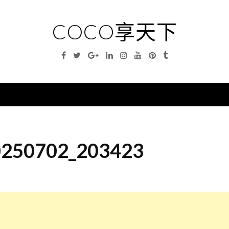
COCO享天下
Facebook
Twitter
Google
Linkedin
Instagram
YouTube
Pinterest
Tumblr
Plus
nu
250702_203423