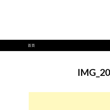
Skip
to
content
Me
首頁
IMG_20