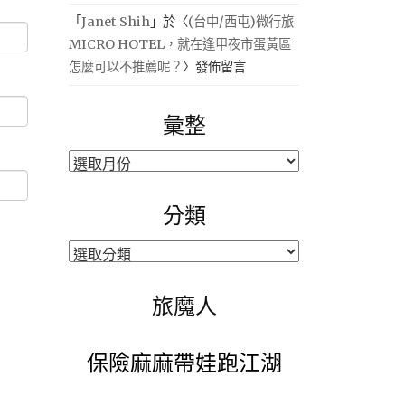
「
Janet Shih
」於〈
(台中/西屯)微行旅
MICRO HOTEL，就在逢甲夜市蛋黃區
怎麼可以不推薦呢？
〉發佈留言
彙整
彙
整
分類
分
類
旅魔人
保險麻麻帶娃跑江湖