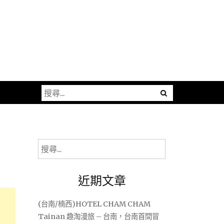
搜
尋
關
鍵
字:
搜
尋
關
近期文章
鍵
字:
(台南/楠西)HOTEL CHAM CHAM
Tainan 趣淘漫旅 – 台南，台南首間冒