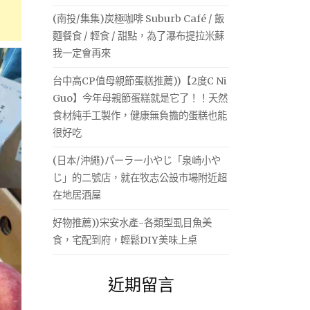
(南投/集集)炭極咖啡 Suburb Café / 飯
麵餐食 / 輕食 / 甜點，為了瀑布提拉米蘇
我一定會再來
台中高CP值母親節蛋糕推薦))【2度C Ni
Guo】今年母親節蛋糕就是它了！！天然
食材純手工製作，健康無負擔的蛋糕也能
很好吃
(日本/沖繩)パーラー小やじ「泉崎小や
じ」的二號店，就在牧志公設市場附近超
在地居酒屋
好物推薦))宋安水產-各類型虱目魚美
食，宅配到府，輕鬆DIY美味上桌
近期留言