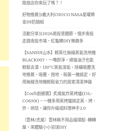
險旅店你來玩了嗎？！
好物推薦))義大利CUOCO NASA星曜烯
金IH奶鍋組
活動分享))2026南投意麵節，慢步南投
走跳南投市場，紅龜粿DIY樂趣多
【SANSUI山水】輕蒸仕無線蒸氣洗地機
BLACK007，一嚕即淨，頑強油汙也能
輕鬆去漬，110°C蒸氣溶垢，除蟎吸塵洗
地推薦，吸塵、拖地、殺菌一機搞定，好
用無線洗地機輕鬆省力的居家清潔神器
【Coz!i廚膳寶】炙燒氣炸蒸烤爐(15L-
CO630i)，一機多用蒸烤爐搞定蒸、烤、
炸、烘焙，讓你升級成料理神手2.0
（雲林/虎尾）雲林縣不用品循環館-轉轉
屋，來體驗小小苔球DIY