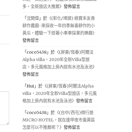
多，全新旅店大推薦
〉發佈留言
「
沈開偉
」於〈
(彰化/埤頭) 綠寶禾友善
耕作農園-來採收一年四季無毒耕作的小
黃瓜，體驗一下搭著小車車採果的樂趣
〉
發佈留言
「
coco5438
」於〈
(屏東/恆春)阿爾法
Alpha villa，2020年全新Villa型旅
店，多元風格加上房內就有水池及泳池
〉
發佈留言
「
Hui
」於〈
(屏東/恆春)阿爾法Alpha
villa，2020年全新Villa型旅店，多元風
格加上房內就有水池及泳池
〉發佈留言
「
coco5438
」於〈
(台中/西屯)微行旅
MICRO HOTEL，就在逢甲夜市蛋黃區
怎麼可以不推薦呢？
〉發佈留言