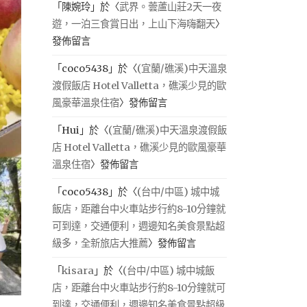
「
陳婉玲
」於〈
武界。蕓蘆山莊2天一夜
遊，一泊三食賞日出，上山下海嗨翻天
〉
發佈留言
「
coco5438
」於〈
(宜蘭/礁溪)中天溫泉
渡假飯店 Hotel Valletta，礁溪少見的歐
風豪華溫泉住宿
〉發佈留言
「
Hui
」於〈
(宜蘭/礁溪)中天溫泉渡假飯
店 Hotel Valletta，礁溪少見的歐風豪華
溫泉住宿
〉發佈留言
「
coco5438
」於〈
(台中/中區) 城中城
飯店，距離台中火車站步行約8-10分鐘就
可到達，交通便利，週邊知名美食景點超
級多，全新旅店大推薦
〉發佈留言
「
kisara
」於〈
(台中/中區) 城中城飯
店，距離台中火車站步行約8-10分鐘就可
到達，交通便利，週邊知名美食景點超級