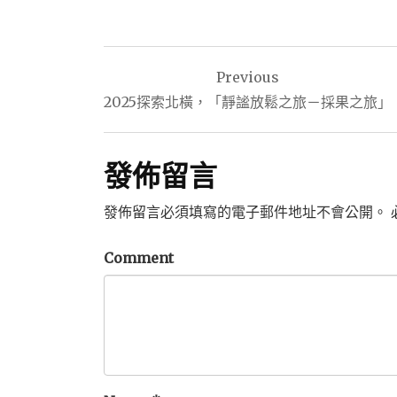
文
Previous
章
2025探索北橫，「靜謐放鬆之旅－採果之旅」
導
覽
發佈留言
發佈留言必須填寫的電子郵件地址不會公開。
Comment