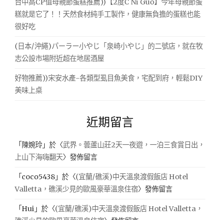
台中高CP值母親節蛋糕推薦))【2度C Ni Guo】今年母親節蛋
糕就是它了！！天然食材純手工製作，健康無負擔的蛋糕也能
很好吃
(日本/沖繩)パーラー小やじ「泉崎小やじ」的二號店，就在牧
志公設市場附近超在地居酒屋
好物推薦))宋安水產-各類型虱目魚美食，宅配到府，輕鬆DIY
美味上桌
近期留言
「
陳婉玲
」於〈
武界。蕓蘆山莊2天一夜遊，一泊三食賞日出，
上山下海嗨翻天
〉發佈留言
「
coco5438
」於〈
(宜蘭/礁溪)中天溫泉渡假飯店 Hotel
Valletta，礁溪少見的歐風豪華溫泉住宿
〉發佈留言
「
Hui
」於〈
(宜蘭/礁溪)中天溫泉渡假飯店 Hotel Valletta，