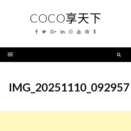
Skip
to
COCO享天下
content
Facebook
Twitter
Google
Linkedin
Instagram
YouTube
Pinterest
Tumblr
Plus
搜
尋
Menu
關
鍵
IMG_20251110_092957
字