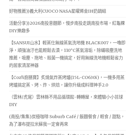
好物推薦))義大利CUOCO NASA星曜烯金IH奶鍋組
活動分享))2026南投意麵節，慢步南投走跳南投市場，紅龜粿
DIY樂趣多
【SANSUI山水】輕蒸仕無線蒸氣洗地機 BLACK007，一嚕即
淨，頑強油汙也能輕鬆去漬，110°C蒸氣溶垢，除蟎吸塵洗地
推薦，吸塵、拖地、殺菌一機搞定，好用無線洗地機輕鬆省力
的居家清潔神器
【Coz!i廚膳寶】炙燒氣炸蒸烤爐(15L-CO630i)，一機多用蒸
烤爐搞定蒸、烤、炸、烘焙，讓你升級成料理神手2.0
（雲林/虎尾）雲林縣不用品循環館-轉轉屋，來體驗小小苔球
DIY
(南投/集集)炭極咖啡 Suburb Café / 飯麵餐食 / 輕食 / 甜點，
為了瀑布提拉米蘇我一定會再來