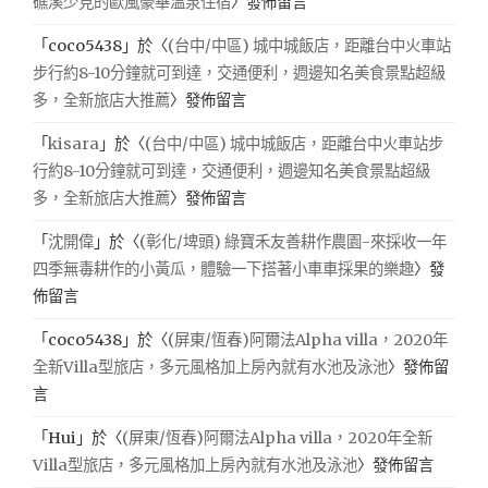
礁溪少見的歐風豪華溫泉住宿
〉發佈留言
「
coco5438
」於〈
(台中/中區) 城中城飯店，距離台中火車站
步行約8-10分鐘就可到達，交通便利，週邊知名美食景點超級
多，全新旅店大推薦
〉發佈留言
「
kisara
」於〈
(台中/中區) 城中城飯店，距離台中火車站步
行約8-10分鐘就可到達，交通便利，週邊知名美食景點超級
多，全新旅店大推薦
〉發佈留言
「
沈開偉
」於〈
(彰化/埤頭) 綠寶禾友善耕作農園-來採收一年
四季無毒耕作的小黃瓜，體驗一下搭著小車車採果的樂趣
〉發
佈留言
「
coco5438
」於〈
(屏東/恆春)阿爾法Alpha villa，2020年
全新Villa型旅店，多元風格加上房內就有水池及泳池
〉發佈留
言
「
Hui
」於〈
(屏東/恆春)阿爾法Alpha villa，2020年全新
Villa型旅店，多元風格加上房內就有水池及泳池
〉發佈留言