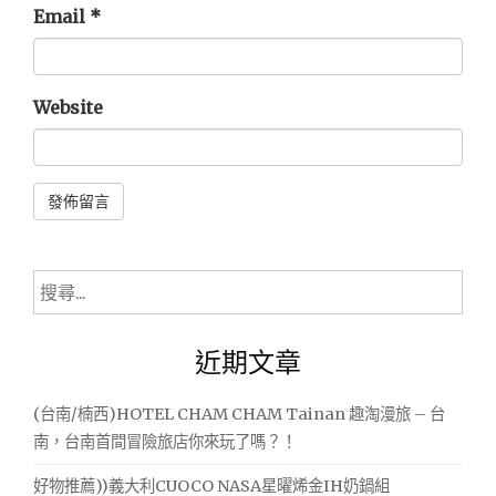
Email
*
Website
Alternative:
搜
尋
關
近期文章
鍵
字:
(台南/楠西)HOTEL CHAM CHAM Tainan 趣淘漫旅 – 台
南，台南首間冒險旅店你來玩了嗎？！
好物推薦))義大利CUOCO NASA星曜烯金IH奶鍋組