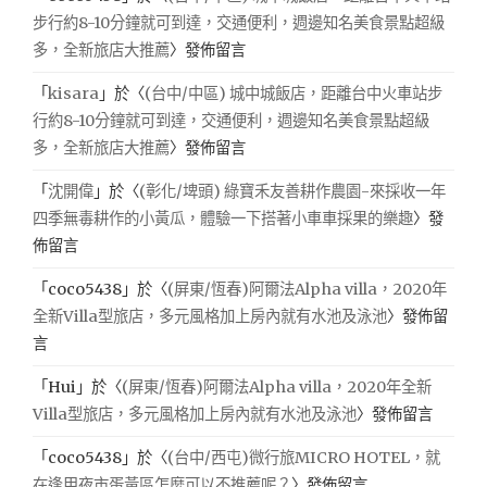
步行約8-10分鐘就可到達，交通便利，週邊知名美食景點超級
多，全新旅店大推薦
〉發佈留言
「
kisara
」於〈
(台中/中區) 城中城飯店，距離台中火車站步
行約8-10分鐘就可到達，交通便利，週邊知名美食景點超級
多，全新旅店大推薦
〉發佈留言
「
沈開偉
」於〈
(彰化/埤頭) 綠寶禾友善耕作農園-來採收一年
四季無毒耕作的小黃瓜，體驗一下搭著小車車採果的樂趣
〉發
佈留言
「
coco5438
」於〈
(屏東/恆春)阿爾法Alpha villa，2020年
全新Villa型旅店，多元風格加上房內就有水池及泳池
〉發佈留
言
「
Hui
」於〈
(屏東/恆春)阿爾法Alpha villa，2020年全新
Villa型旅店，多元風格加上房內就有水池及泳池
〉發佈留言
「
coco5438
」於〈
(台中/西屯)微行旅MICRO HOTEL，就
在逢甲夜市蛋黃區怎麼可以不推薦呢？
〉發佈留言