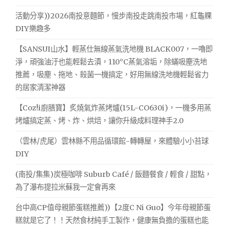
活動分享))2026南投意麵節，慢步南投走跳南投市場，紅龜粿
DIY樂趣多
【SANSUI山水】輕蒸仕無線蒸氣洗地機 BLACK007，一嚕即
淨，頑強油汙也能輕鬆去漬，110°C蒸氣溶垢，除蟎吸塵洗地
推薦，吸塵、拖地、殺菌一機搞定，好用無線洗地機輕鬆省力
的居家清潔神器
【Coz!i廚膳寶】炙燒氣炸蒸烤爐(15L-CO630i)，一機多用蒸
烤爐搞定蒸、烤、炸、烘焙，讓你升級成料理神手2.0
（雲林/虎尾）雲林縣不用品循環館-轉轉屋，來體驗小小苔球
DIY
(南投/集集)炭極咖啡 Suburb Café / 飯麵餐食 / 輕食 / 甜點，
為了瀑布提拉米蘇我一定會再來
台中高CP值母親節蛋糕推薦))【2度C Ni Guo】今年母親節蛋
糕就是它了！！天然食材純手工製作，健康無負擔的蛋糕也能