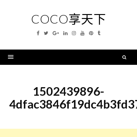
Skip
to
COCO享天下
content
Facebook
Twitter
Google
Linkedin
Instagram
YouTube
Pinterest
Tumblr
Plus
搜
尋
Menu
關
鍵
1502439896-
字
4dfac3846f19dc4b3fd3