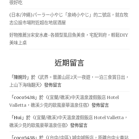
很好吃
(日本/沖繩)パーラー小やじ「泉崎小やじ」的二號店，就在牧
志公設市場附近超在地居酒屋
好物推薦))宋安水產-各類型虱目魚美食，宅配到府，輕鬆DIY
美味上桌
近期留言
「
陳婉玲
」於〈
武界。蕓蘆山莊2天一夜遊，一泊三食賞日出，
上山下海嗨翻天
〉發佈留言
「
coco5438
」於〈
(宜蘭/礁溪)中天溫泉渡假飯店 Hotel
Valletta，礁溪少見的歐風豪華溫泉住宿
〉發佈留言
「
Hui
」於〈
(宜蘭/礁溪)中天溫泉渡假飯店 Hotel Valletta，
礁溪少見的歐風豪華溫泉住宿
〉發佈留言
「
coco5438
」於〈
(台中/中區) 城中城飯店，距離台中火車站