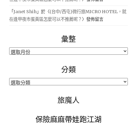
「
Janet Shih
」於〈
(台中/西屯)微行旅MICRO HOTEL，就
在逢甲夜市蛋黃區怎麼可以不推薦呢？
〉發佈留言
彙整
彙
整
分類
分
類
旅魔人
保險麻麻帶娃跑江湖