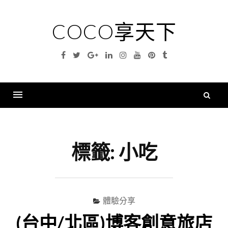
Skip
to
COCO享天下
content
Facebook
Twitter
Google
Linkedin
Instagram
YouTube
Pinterest
Tumblr
Plus
搜
尋
Menu
關
鍵
標籤:
小吃
字
體驗分享
(台中/北區)博客創意旅店