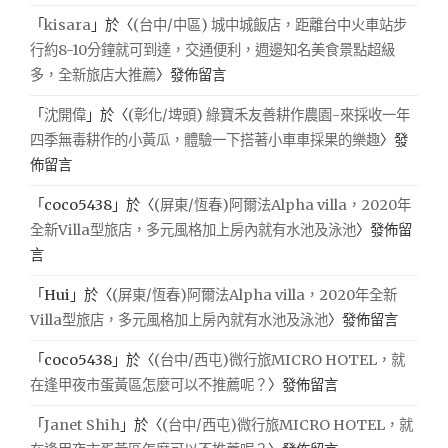
「
kisara
」於〈
(台中/中區) 城中城飯店，距離台中火車站步
行約8-10分鐘就可到達，交通便利，週邊知名美食景點超級
多，全新旅店大推薦
〉發佈留言
「
沈開偉
」於〈
(彰化/埤頭) 綠寶禾友善耕作農園-來採收一年
四季無毒耕作的小黃瓜，體驗一下搭著小車車採果的樂趣
〉發
佈留言
「
coco5438
」於〈
(屏東/恆春)阿爾法Alpha villa，2020年
全新Villa型旅店，多元風格加上房內就有水池及泳池
〉發佈留
言
「
Hui
」於〈
(屏東/恆春)阿爾法Alpha villa，2020年全新
Villa型旅店，多元風格加上房內就有水池及泳池
〉發佈留言
「
coco5438
」於〈
(台中/西屯)微行旅MICRO HOTEL，就
在逢甲夜市蛋黃區怎麼可以不推薦呢？
〉發佈留言
「
Janet Shih
」於〈
(台中/西屯)微行旅MICRO HOTEL，就