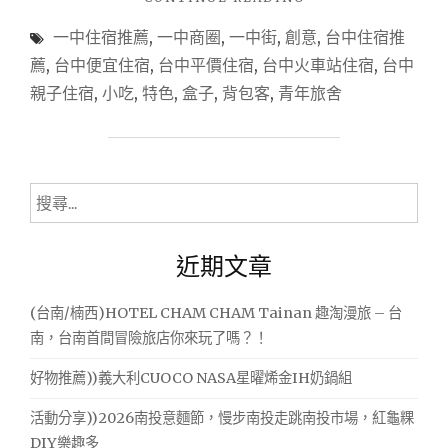
，
(台
一中住宿推薦
,
一中商圈
,
一中街
,
創意
,
台中住宿推
中/
逛
北
薦
,
台中便宜住宿
,
台中平價住宿
,
台中火車站住宿
,
台中
到
區)
親子住宿
,
小吃
,
特色
,
盒子
,
背包客
,
青年旅舍
天
博
客
翻
創
地
意
老，
旅
搜
店
享
尋
~
受
關
臨
近期文章
悠
鍵
近
台
閒
字:
(台南/楠西)HOTEL CHAM CHAM Tainan 趣淘漫旅 – 台
中
的
火
南，台南首間冒險旅店你來玩了嗎？！
房
車
站，
務
好物推薦))義大利CUOCO NASA星曜烯金IH奶鍋組
就
設
活動分享))2026南投意麵節，慢步南投走跳南投市場，紅龜粿
在
備
一
DIY樂趣多