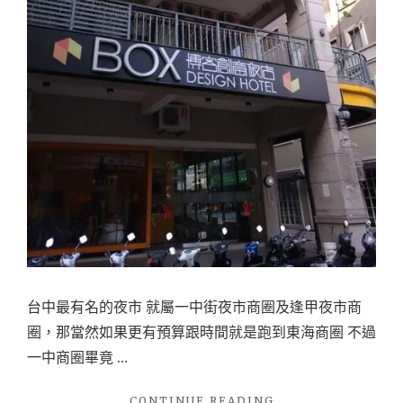
店
~
臨
近
台
中
火
車
站，
就
在
一
台中最有名的夜市 就屬一中街夜市商圈及逢甲夜市商
中
圈，那當然如果更有預算跟時間就是跑到東海商圈 不過
街
一中商圈畢竟 …
旁
邊
"
CONTINUE READING