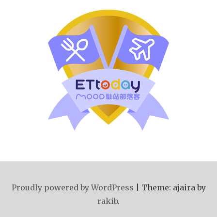
Proudly powered by WordPress
|
Theme: ajaira by
rakib
.