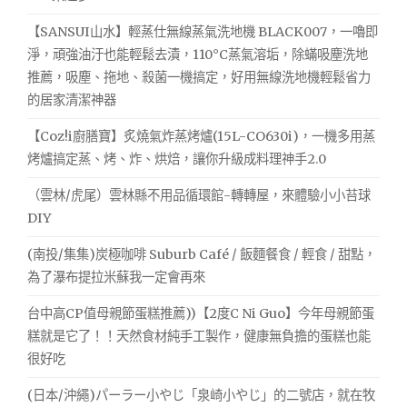
中
街
【SANSUI山水】輕蒸仕無線蒸氣洗地機 BLACK007，一嚕即
旁
淨，頑強油汙也能輕鬆去漬，110°C蒸氣溶垢，除蟎吸塵洗地
邊
推薦，吸塵、拖地、殺菌一機搞定，好用無線洗地機輕鬆省力
，
的居家清潔神器
逛
到
【Coz!i廚膳寶】炙燒氣炸蒸烤爐(15L-CO630i)，一機多用蒸
天
烤爐搞定蒸、烤、炸、烘焙，讓你升級成料理神手2.0
翻
地
（雲林/虎尾）雲林縣不用品循環館-轉轉屋，來體驗小小苔球
老，
DIY
享
受
(南投/集集)炭極咖啡 Suburb Café / 飯麵餐食 / 輕食 / 甜點，
悠
為了瀑布提拉米蘇我一定會再來
閒
的
台中高CP值母親節蛋糕推薦))【2度C Ni Guo】今年母親節蛋
房
務
糕就是它了！！天然食材純手工製作，健康無負擔的蛋糕也能
設
很好吃
備"
(日本/沖繩)パーラー小やじ「泉崎小やじ」的二號店，就在牧