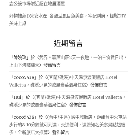
志公設市場附近超在地居酒屋
好物推薦))宋安水產-各類型虱目魚美食，宅配到府，輕鬆DIY
美味上桌
近期留言
「
陳婉玲
」於〈
武界。蕓蘆山莊2天一夜遊，一泊三食賞日出，
上山下海嗨翻天
〉發佈留言
「
coco5438
」於〈
(宜蘭/礁溪)中天溫泉渡假飯店 Hotel
Valletta，礁溪少見的歐風豪華溫泉住宿
〉發佈留言
「
Hui
」於〈
(宜蘭/礁溪)中天溫泉渡假飯店 Hotel Valletta，
礁溪少見的歐風豪華溫泉住宿
〉發佈留言
「
coco5438
」於〈
(台中/中區) 城中城飯店，距離台中火車站
步行約8-10分鐘就可到達，交通便利，週邊知名美食景點超級
多，全新旅店大推薦
〉發佈留言