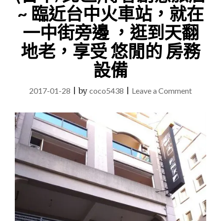
~ 臨近台中火車站，就在
一中街旁邊 ，逛到天翻
地老，享受 悠閒的 房務
設備
on
2017-01-28
|
by
coco5438
|
Leave a Comment
(台
中/
北
區)
博
客
創
意
旅