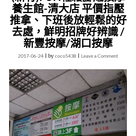
養生館-清大店 平價指壓
推拿、下班後放輕鬆的好
去處，鮮明招牌好辨識 /
新豐按摩/湖口按摩
on
2017-06-24
|
by
coco5438
|
Leave a Comment
(新
竹)FUN
輕
鬆
腳
底
按
摩
養