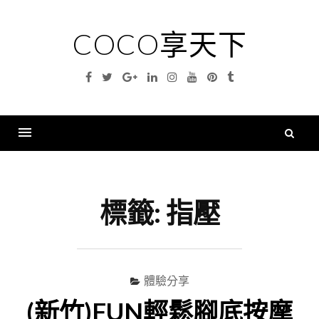
Skip
to
COCO享天下
content
Facebook
Twitter
Google
Linkedin
Instagram
YouTube
Pinterest
Tumblr
Plus
搜
尋
Menu
關
鍵
標籤:
指壓
字
體驗分享
(新竹)FUN輕鬆腳底按摩