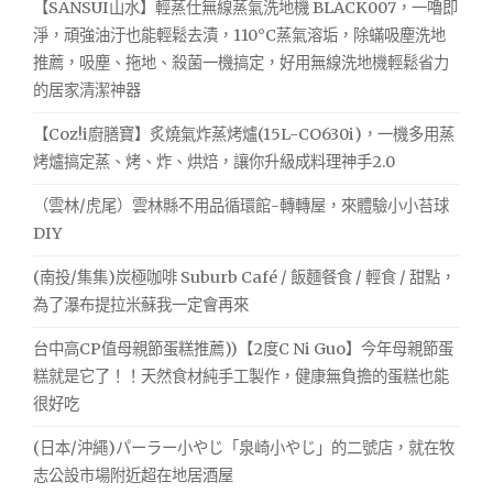
【SANSUI山水】輕蒸仕無線蒸氣洗地機 BLACK007，一嚕即
班
摩/
淨，頑強油汙也能輕鬆去漬，110°C蒸氣溶垢，除蟎吸塵洗地
後
湖
放
推薦，吸塵、拖地、殺菌一機搞定，好用無線洗地機輕鬆省力
口
輕
的居家清潔神器
鬆
按
的
【Coz!i廚膳寶】炙燒氣炸蒸烤爐(15L-CO630i)，一機多用蒸
摩
好
烤爐搞定蒸、烤、炸、烘焙，讓你升級成料理神手2.0
去
處，
（雲林/虎尾）雲林縣不用品循環館-轉轉屋，來體驗小小苔球
鮮
DIY
明
招
(南投/集集)炭極咖啡 Suburb Café / 飯麵餐食 / 輕食 / 甜點，
牌
為了瀑布提拉米蘇我一定會再來
好
辨
台中高CP值母親節蛋糕推薦))【2度C Ni Guo】今年母親節蛋
識
糕就是它了！！天然食材純手工製作，健康無負擔的蛋糕也能
/
很好吃
新
豐
(日本/沖繩)パーラー小やじ「泉崎小やじ」的二號店，就在牧
按
志公設市場附近超在地居酒屋
摩/