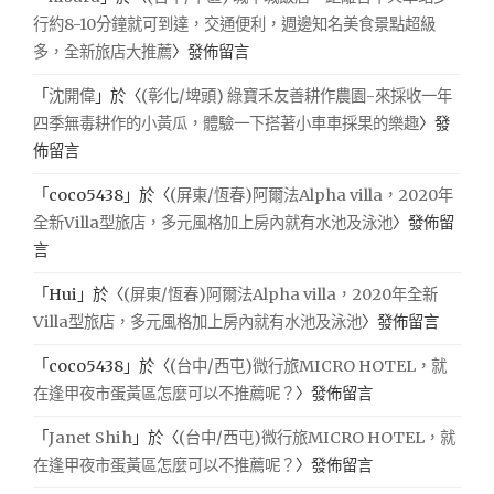
行約8-10分鐘就可到達，交通便利，週邊知名美食景點超級
多，全新旅店大推薦
〉發佈留言
「
沈開偉
」於〈
(彰化/埤頭) 綠寶禾友善耕作農園-來採收一年
四季無毒耕作的小黃瓜，體驗一下搭著小車車採果的樂趣
〉發
佈留言
「
coco5438
」於〈
(屏東/恆春)阿爾法Alpha villa，2020年
全新Villa型旅店，多元風格加上房內就有水池及泳池
〉發佈留
言
「
Hui
」於〈
(屏東/恆春)阿爾法Alpha villa，2020年全新
Villa型旅店，多元風格加上房內就有水池及泳池
〉發佈留言
「
coco5438
」於〈
(台中/西屯)微行旅MICRO HOTEL，就
在逢甲夜市蛋黃區怎麼可以不推薦呢？
〉發佈留言
「
Janet Shih
」於〈
(台中/西屯)微行旅MICRO HOTEL，就
在逢甲夜市蛋黃區怎麼可以不推薦呢？
〉發佈留言