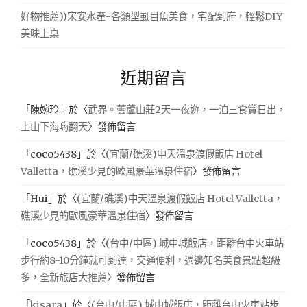
湖
好物推薦))宋安水產-各類型虱目魚美食，宅配到府，輕鬆DIY
口
按
美味上桌
摩"
近期留言
「
陳婉玲
」於〈
武界。蕓蘆山莊2天一夜遊，一泊三食賞日出，
上山下海嗨翻天
〉發佈留言
「
coco5438
」於〈
(宜蘭/礁溪)中天溫泉渡假飯店 Hotel
Valletta，礁溪少見的歐風豪華溫泉住宿
〉發佈留言
「
Hui
」於〈
(宜蘭/礁溪)中天溫泉渡假飯店 Hotel Valletta，
礁溪少見的歐風豪華溫泉住宿
〉發佈留言
「
coco5438
」於〈
(台中/中區) 城中城飯店，距離台中火車站
步行約8-10分鐘就可到達，交通便利，週邊知名美食景點超級
多，全新旅店大推薦
〉發佈留言
「
kisara
」於〈
(台中/中區) 城中城飯店，距離台中火車站步