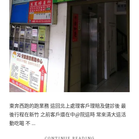
生
館-
清
大
店
平
價
指
壓
推
拿、
下
東奔西跑的跑業務 這回北上處理客戶理賠及健診後 最
班
後行程在新竹 之前客戶還在中@院這時 常來清大這活
後
動吃喝 不 …
放
輕
"
CONTINUE READING