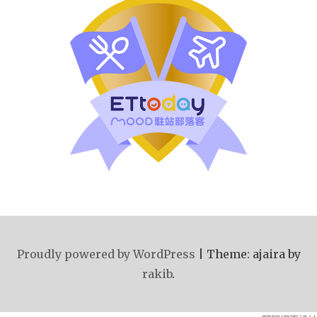
Proudly powered by WordPress
|
Theme: ajaira by
rakib
.