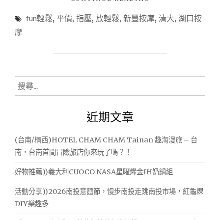
鬆
(新
fun輕鬆
,
平價
,
指壓
,
放輕鬆
,
新豐按摩
,
清大
,
湖口按
竹)FUN
的
輕
摩
好
鬆
去
腳
底
處，
按
鮮
搜
摩
明
養
尋
生
招
關
館-
近期文章
牌
鍵
清
好
字:
大
(台南/楠西)HOTEL CHAM CHAM Tainan 趣淘漫旅 – 台
店
辨
南，台南首間冒險旅店你來玩了嗎？！
平
識
價
/
好物推薦))義大利CUOCO NASA星曜烯金IH奶鍋組
指
壓
新
活動分享))2026南投意麵節，慢步南投走跳南投市場，紅龜粿
推
豐
DIY樂趣多
拿、
按
下