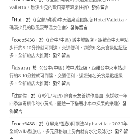
Valletta，礁溪少見的歐風豪華溫泉住宿
〉發佈留言
「
Hui
」於〈
(宜蘭/礁溪)中天溫泉渡假飯店 Hotel Valletta，
礁溪少見的歐風豪華溫泉住宿
〉發佈留言
「
coco5438
」於〈
(台中/中區) 城中城飯店，距離台中火車站
步行約8-10分鐘就可到達，交通便利，週邊知名美食景點超級
多，全新旅店大推薦
〉發佈留言
「
kisara
」於〈
(台中/中區) 城中城飯店，距離台中火車站步
行約8-10分鐘就可到達，交通便利，週邊知名美食景點超級
多，全新旅店大推薦
〉發佈留言
「
沈開偉
」於〈
(彰化/埤頭) 綠寶禾友善耕作農園-來採收一年
四季無毒耕作的小黃瓜，體驗一下搭著小車車採果的樂趣
〉發
佈留言
「
coco5438
」於〈
(屏東/恆春)阿爾法Alpha villa，2020年
全新Villa型旅店，多元風格加上房內就有水池及泳池
〉發佈留