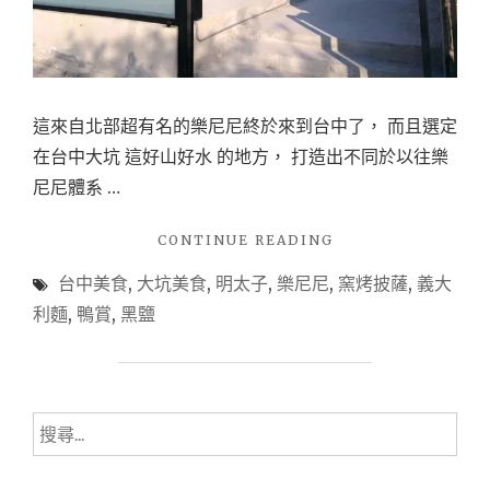
店
，
彷
彿
這來自北部超有名的樂尼尼終於來到台中了， 而且選定
大
在台中大坑 這好山好水 的地方， 打造出不同於以往樂
坑
尼尼體系 …
山
區
"
CONTINUE READING
裡
(台
台中美食
,
大坑美食
,
明太子
,
樂尼尼
,
窯烤披薩
,
義大
中/
面
大
利麵
,
鴨賞
,
黑鹽
最
坑)LENINI
美
樂
尼
的
尼。
豪
搜
大
宅，
坑
尋
店
享
關