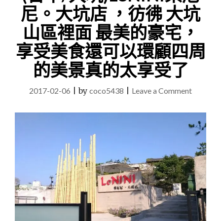
尼。大坑店 ，彷彿 大坑
山區裡面 最美的豪宅，
享受美食還可以環顧四周
的美景真的太享受了
on
2017-02-06
|
by
coco5438
|
Leave a Comment
(台
中/
大
坑)LeNI
樂
尼
尼。
大
坑