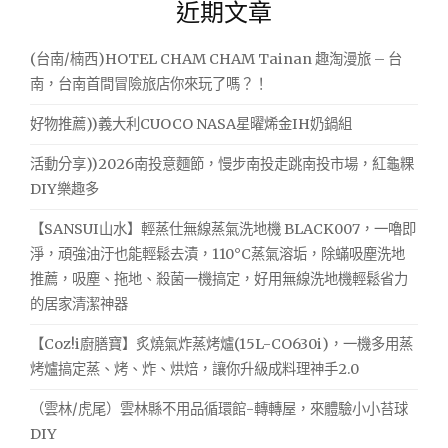
，
近期文章
受
鍵
彷
字:
美
彿
(台南/楠西)HOTEL CHAM CHAM Tainan 趣淘漫旅 – 台
大
食
南，台南首間冒險旅店你來玩了嗎？！
坑
還
山
好物推薦))義大利CUOCO NASA星曜烯金IH奶鍋組
可
區
裡
以
活動分享))2026南投意麵節，慢步南投走跳南投市場，紅龜粿
面
環
DIY樂趣多
最
顧
美
【SANSUI山水】輕蒸仕無線蒸氣洗地機 BLACK007，一嚕即
的
四
淨，頑強油汙也能輕鬆去漬，110°C蒸氣溶垢，除蟎吸塵洗地
豪
周
宅，
推薦，吸塵、拖地、殺菌一機搞定，好用無線洗地機輕鬆省力
的
享
的居家清潔神器
受
美
美
【Coz!i廚膳寶】炙燒氣炸蒸烤爐(15L-CO630i)，一機多用蒸
景
食
烤爐搞定蒸、烤、炸、烘焙，讓你升級成料理神手2.0
真
還
可
的
（雲林/虎尾）雲林縣不用品循環館-轉轉屋，來體驗小小苔球
以
DIY
太
環