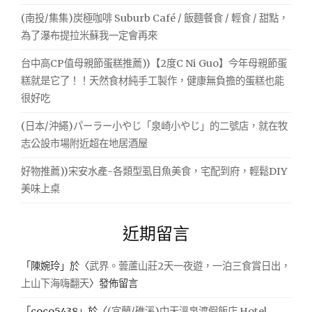
享
顧
(南投/集集)炭極咖啡 Suburb Café / 飯麵餐食 / 輕食 / 甜點，
四
受
為了瀑布提拉米蘇我一定會再來
周
了
的
台中高CP值母親節蛋糕推薦))【2度C Ni Guo】今年母親節蛋
美
糕就是它了！！天然食材純手工製作，健康無負擔的蛋糕也能
景
很好吃
真
的
(日本/沖繩)パーラー小やじ「泉崎小やじ」的二號店，就在牧
太
志公設市場附近超在地居酒屋
享
受
好物推薦))宋安水產-各類型虱目魚美食，宅配到府，輕鬆DIY
了"
美味上桌
近期留言
「
陳婉玲
」於〈
武界。蕓蘆山莊2天一夜遊，一泊三食賞日出，
上山下海嗨翻天
〉發佈留言
「
coco5438
」於〈
(宜蘭/礁溪)中天溫泉渡假飯店 Hotel