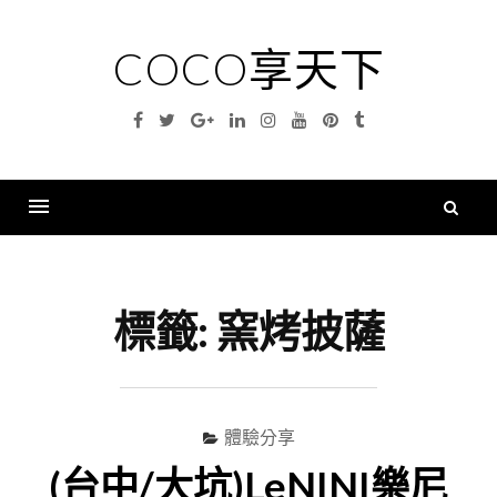
Skip
to
COCO享天下
content
Facebook
Twitter
Google
Linkedin
Instagram
YouTube
Pinterest
Tumblr
Plus
搜
尋
Menu
關
鍵
標籤:
窯烤披薩
字
體驗分享
(台中/大坑)LeNINI樂尼