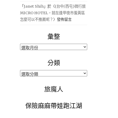
「
Janet Shih
」於〈
(台中/西屯)微行旅
MICRO HOTEL，就在逢甲夜市蛋黃區
怎麼可以不推薦呢？
〉發佈留言
彙整
彙
整
分類
分
類
旅魔人
保險麻麻帶娃跑江湖