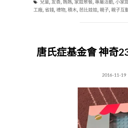
兒童
,
友善
,
媽媽
,
家庭聚餐
,
專屬活動
,
小家
工廠
,
省錢
,
禮物
,
積木
,
芭比娃娃
,
親子
,
親子互
唐氏症基金會 神奇2
2016-11-19