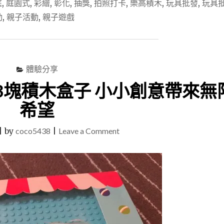
庭
,
庭園式
,
彩繪
,
彰化
,
抽獎
,
拍照打卡
,
樂高積木
,
玩具批發
,
玩具
化
員
動
,
親子活動
,
親子遊戲
林)
童
話
夢
親
體驗分享
子
3塊積木盒子 小小創意帶來無
屋
貨
希望
櫃
屋
on
|
by
coco5438
|
Leave a Comment
造
型
唐
但
氏
裡
症
頭
卻
基
彷
金
彿
會
野