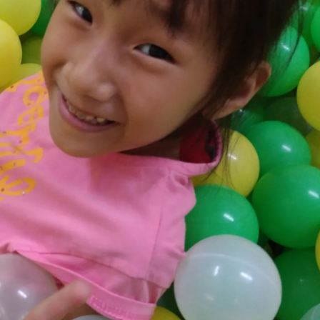
造
型
但
裡
頭
卻
彷
彿
野
餐
般
的
綠
地
讓
人