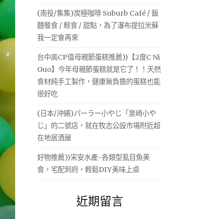
(南投/集集)炭極咖啡 Suburb Café / 飯
麵餐食 / 輕食 / 甜點，為了瀑布提拉米蘇
我一定會再來
台中高CP值母親節蛋糕推薦))【2度C Ni
Guo】今年母親節蛋糕就是它了！！天然
食材純手工製作，健康無負擔的蛋糕也能
很好吃
(日本/沖繩)パーラー小やじ「泉崎小や
じ」的二號店，就在牧志公設市場附近超
在地居酒屋
好物推薦))宋安水產-各類型虱目魚美
食，宅配到府，輕鬆DIY美味上桌
近期留言