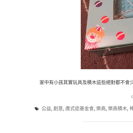
家中有小孩其實玩具及積木這些絕對都不會少但
公益
,
創意
,
唐式症基金會
,
樂高
,
樂高積木
,