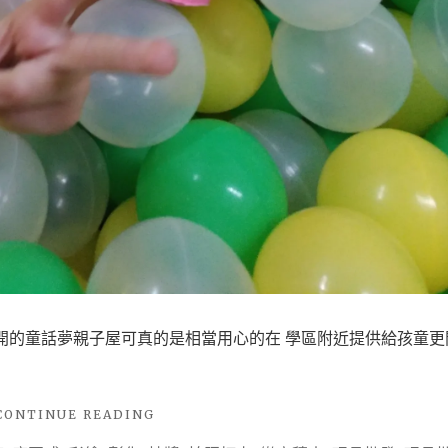
相
當
喜
愛
那
是
小
孩
放
風
的
好
開的童話夢親子屋可真的是相當用心的在 學區附近提供給孩童更
去
處
"
CONTINUE READING
(彰