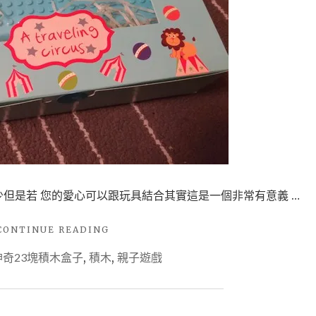
餐
神
般
奇
的
23
綠
地
塊
讓
積
人
木
相
當
盒
喜
子
愛
小
那
是
小
小
是若 您的愛心可以跟玩具結合其實這是一個非常有意義 …
創
孩
意
放
"唐
CONTINUE READING
風
帶
氏
的
神奇23塊積木盒子
,
積木
,
親子遊戲
症
來
好
基
無
去
金
處"
限
會