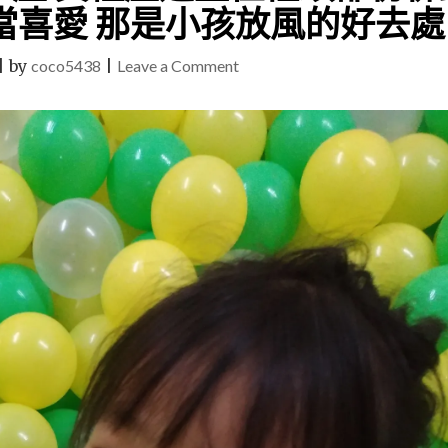
當喜愛 那是小孩放風的好去處
on
|
by
coco5438
|
Leave a Comment
(彰
化
員
林)
童
話
夢
親
子
屋
貨
櫃
屋