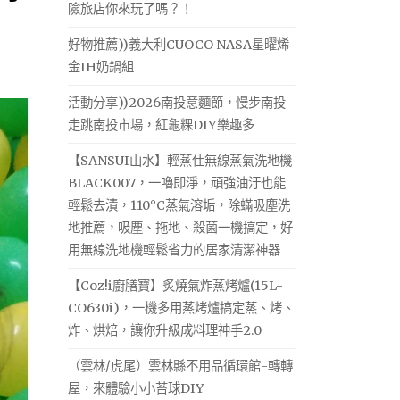
險旅店你來玩了嗎？！
好物推薦))義大利CUOCO NASA星曜烯
金IH奶鍋組
活動分享))2026南投意麵節，慢步南投
走跳南投市場，紅龜粿DIY樂趣多
【SANSUI山水】輕蒸仕無線蒸氣洗地機
BLACK007，一嚕即淨，頑強油汙也能
輕鬆去漬，110°C蒸氣溶垢，除蟎吸塵洗
地推薦，吸塵、拖地、殺菌一機搞定，好
用無線洗地機輕鬆省力的居家清潔神器
【Coz!i廚膳寶】炙燒氣炸蒸烤爐(15L-
CO630i)，一機多用蒸烤爐搞定蒸、烤、
炸、烘焙，讓你升級成料理神手2.0
（雲林/虎尾）雲林縣不用品循環館-轉轉
屋，來體驗小小苔球DIY