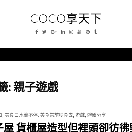
COCO享天下
Facebook
Twitter
Google
Linkedin
Instagram
YouTube
Pinterest
Tumblr
Plus
nu
籤:
親子遊戲
白
,
美食口水流不停
,
美食當前啃食去
,
遊戲
,
體驗分享
子屋 貨櫃屋造型但裡頭卻彷彿