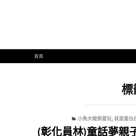
Skip
to
content
Me
首頁
標
小魚大龍狠愛玩
,
就是愛白
(彰化員林)童話夢親