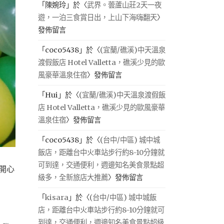
「
陳婉玲
」於〈
武界。蕓蘆山莊2天一夜
遊，一泊三食賞日出，上山下海嗨翻天
〉
發佈留言
「
coco5438
」於〈
(宜蘭/礁溪)中天溫泉
渡假飯店 Hotel Valletta，礁溪少見的歐
風豪華溫泉住宿
〉發佈留言
「
Hui
」於〈
(宜蘭/礁溪)中天溫泉渡假飯
店 Hotel Valletta，礁溪少見的歐風豪華
溫泉住宿
〉發佈留言
「
coco5438
」於〈
(台中/中區) 城中城
飯店，距離台中火車站步行約8-10分鐘就
可到達，交通便利，週邊知名美食景點超
開心
級多，全新旅店大推薦
〉發佈留言
「
kisara
」於〈
(台中/中區) 城中城飯
店，距離台中火車站步行約8-10分鐘就可
到達，交通便利，週邊知名美食景點超級