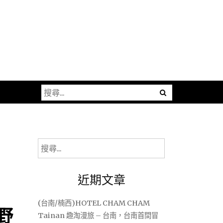
搜
尋
關
鍵
字:
搜
尋
關
近期文章
鍵
字:
(台南/楠西)HOTEL CHAM CHAM
野
Tainan 趣淘漫旅 – 台南，台南首間冒