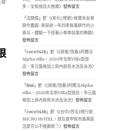
批發
多，全新旅店大推薦
〉發佈留言
「
沈開偉
」於〈
(彰化/埤頭) 綠寶禾友善
耕作農園-來採收一年四季無毒耕作的小
黃瓜，體驗一下搭著小車車採果的樂趣
〉
發佈留言
限
「
coco5438
」於〈
(屏東/恆春)阿爾法
Alpha villa，2020年全新Villa型旅
店，多元風格加上房內就有水池及泳池
〉
發佈留言
「
Hui
」於〈
(屏東/恆春)阿爾法Alpha
villa，2020年全新Villa型旅店，多元風
格加上房內就有水池及泳池
〉發佈留言
「
coco5438
」於〈
(台中/西屯)微行旅
MICRO HOTEL，就在逢甲夜市蛋黃區
怎麼可以不推薦呢？
〉發佈留言