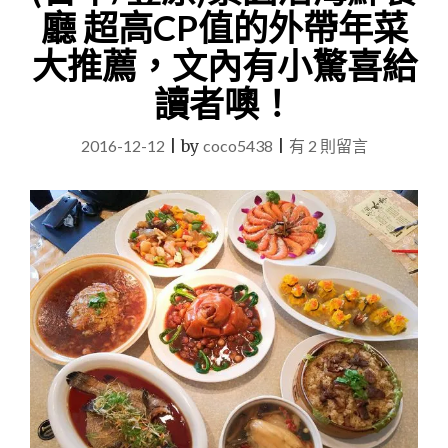
廳 超高CP值的外帶年菜
大推薦，文內有小驚喜給
讀者噢！
在
2016-12-12
|
by
coco5438
|
有 2 則留言
〈(台
中/
豐
原)
景
園
活
海
鮮
餐