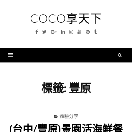
Skip
to
COCO享天下
content
Facebook
Twitter
Google
Linkedin
Instagram
YouTube
Pinterest
Tumblr
Plus
搜
尋
Menu
關
鍵
標籤:
豐原
字
體驗分享
(台中/豐原)景園活海鮮餐