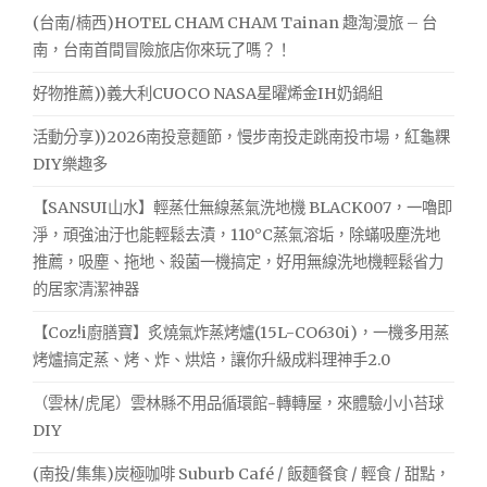
字:
小
高
(台南/楠西)HOTEL CHAM CHAM Tainan 趣淘漫旅 – 台
CP
驚
南，台南首間冒險旅店你來玩了嗎？！
值
喜
的
好物推薦))義大利CUOCO NASA星曜烯金IH奶鍋組
給
外
帶
讀
活動分享))2026南投意麵節，慢步南投走跳南投市場，紅龜粿
年
者
DIY樂趣多
菜
噢！〉
大
【SANSUI山水】輕蒸仕無線蒸氣洗地機 BLACK007，一嚕即
推
中
淨，頑強油汙也能輕鬆去漬，110°C蒸氣溶垢，除蟎吸塵洗地
薦，
文
推薦，吸塵、拖地、殺菌一機搞定，好用無線洗地機輕鬆省力
內
的居家清潔神器
有
小
【Coz!i廚膳寶】炙燒氣炸蒸烤爐(15L-CO630i)，一機多用蒸
驚
烤爐搞定蒸、烤、炸、烘焙，讓你升級成料理神手2.0
喜
給
（雲林/虎尾）雲林縣不用品循環館-轉轉屋，來體驗小小苔球
讀
DIY
者
噢！"
(南投/集集)炭極咖啡 Suburb Café / 飯麵餐食 / 輕食 / 甜點，