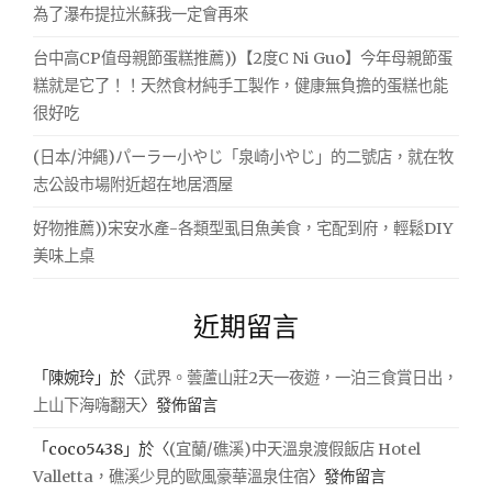
為了瀑布提拉米蘇我一定會再來
台中高CP值母親節蛋糕推薦))【2度C Ni Guo】今年母親節蛋
糕就是它了！！天然食材純手工製作，健康無負擔的蛋糕也能
很好吃
(日本/沖繩)パーラー小やじ「泉崎小やじ」的二號店，就在牧
志公設市場附近超在地居酒屋
好物推薦))宋安水產-各類型虱目魚美食，宅配到府，輕鬆DIY
美味上桌
近期留言
「
陳婉玲
」於〈
武界。蕓蘆山莊2天一夜遊，一泊三食賞日出，
上山下海嗨翻天
〉發佈留言
「
coco5438
」於〈
(宜蘭/礁溪)中天溫泉渡假飯店 Hotel
Valletta，礁溪少見的歐風豪華溫泉住宿
〉發佈留言