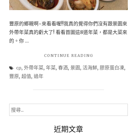
廳
超
高
豐原的鄉親啊~來看看喔!!我真的覺得你們沒有跟景園來
CP
外帶年菜真的虧大了! 看看首圖這8道年菜，都是大菜來
值
的。你 …
的
外
"
CONTINUE READING
帶
(台
cp
,
外帶年菜
,
年菜
,
春酒
,
景園
,
活海鮮
,
膠原蛋白凍
,
中/
年
豐
豐原
,
超值
,
過年
菜
原)
大
景
園
推
活
薦，
搜
海
文
鮮
尋
餐
內
關
廳
近期文章
有
鍵
超