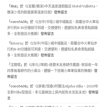
「
Hui
」於〈
(宜蘭/礁溪)中天溫泉渡假飯店 Hotel Valletta，
礁溪少見的歐風豪華溫泉住宿
〉發佈留言
「
coco5438
」於〈
(台中/中區) 城中城飯店，距離台中火車站
步行約8-10分鐘就可到達，交通便利，週邊知名美食景點超級
多，全新旅店大推薦
〉發佈留言
「
kisara
」於〈
(台中/中區) 城中城飯店，距離台中火車站步
行約8-10分鐘就可到達，交通便利，週邊知名美食景點超級
多，全新旅店大推薦
〉發佈留言
「
沈開偉
」於〈
(彰化/埤頭) 綠寶禾友善耕作農園-來採收一年
四季無毒耕作的小黃瓜，體驗一下搭著小車車採果的樂趣
〉發
佈留言
「
coco5438
」於〈
(屏東/恆春)阿爾法Alpha villa，2020年
全新Villa型旅店，多元風格加上房內就有水池及泳池
〉發佈留
言