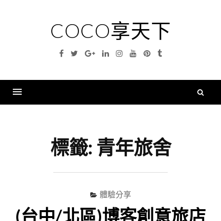
Skip
to
COCO享天下
content
Facebook
Twitter
Google
Linkedin
Instagram
YouTube
Pinterest
Tumblr
Plus
搜
尋
Menu
關
鍵
標籤:
青年旅舍
字
體驗分享
(台中/北區)博客創意旅店