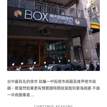
店
~
臨
近
台
中
火
車
站，
就
在
一
台中最有名的夜市 就屬一中街夜市商圈及逢甲夜市商
中
圈，那當然如果更有預算跟時間就是跑到東海商圈 不過
街
一中商圈畢竟 …
旁
邊
"
CONTINUE READING