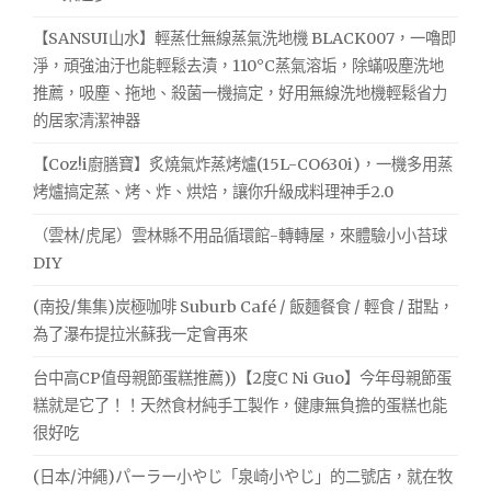
中
街
【SANSUI山水】輕蒸仕無線蒸氣洗地機 BLACK007，一嚕即
旁
淨，頑強油汙也能輕鬆去漬，110°C蒸氣溶垢，除蟎吸塵洗地
邊
推薦，吸塵、拖地、殺菌一機搞定，好用無線洗地機輕鬆省力
，
的居家清潔神器
逛
到
【Coz!i廚膳寶】炙燒氣炸蒸烤爐(15L-CO630i)，一機多用蒸
天
烤爐搞定蒸、烤、炸、烘焙，讓你升級成料理神手2.0
翻
地
（雲林/虎尾）雲林縣不用品循環館-轉轉屋，來體驗小小苔球
老，
DIY
享
受
(南投/集集)炭極咖啡 Suburb Café / 飯麵餐食 / 輕食 / 甜點，
悠
為了瀑布提拉米蘇我一定會再來
閒
的
台中高CP值母親節蛋糕推薦))【2度C Ni Guo】今年母親節蛋
房
務
糕就是它了！！天然食材純手工製作，健康無負擔的蛋糕也能
設
很好吃
備"
(日本/沖繩)パーラー小やじ「泉崎小やじ」的二號店，就在牧