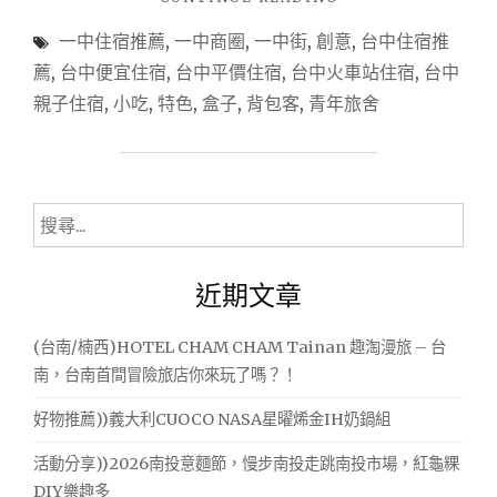
，
(台
一中住宿推薦
,
一中商圈
,
一中街
,
創意
,
台中住宿推
中/
逛
北
薦
,
台中便宜住宿
,
台中平價住宿
,
台中火車站住宿
,
台中
到
區)
親子住宿
,
小吃
,
特色
,
盒子
,
背包客
,
青年旅舍
天
博
客
翻
創
地
意
老，
旅
搜
店
享
尋
~
受
關
臨
近期文章
悠
鍵
近
台
閒
字:
(台南/楠西)HOTEL CHAM CHAM Tainan 趣淘漫旅 – 台
中
的
火
南，台南首間冒險旅店你來玩了嗎？！
房
車
站，
務
好物推薦))義大利CUOCO NASA星曜烯金IH奶鍋組
就
設
活動分享))2026南投意麵節，慢步南投走跳南投市場，紅龜粿
在
備
一
DIY樂趣多