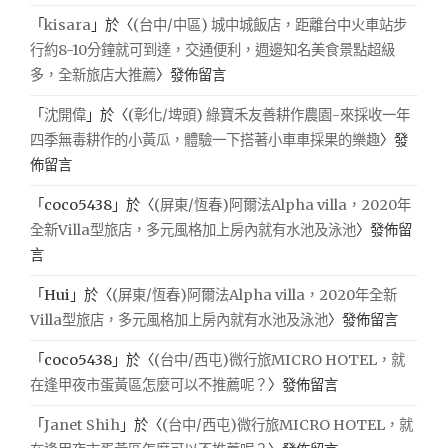
「
kisara
」於〈
(台中/中區) 城中城飯店，距離台中火車站步
行約8-10分鐘就可到達，交通便利，週邊知名美食景點超級
多，全新旅店大推薦
〉發佈留言
「
沈開偉
」於〈
(彰化/埤頭) 綠寶禾友善耕作農園-來採收一年
四季無毒耕作的小黃瓜，體驗一下搭著小車車採果的樂趣
〉發
佈留言
「
coco5438
」於〈
(屏東/恆春)阿爾法Alpha villa，2020年
全新Villa型旅店，多元風格加上房內就有水池及泳池
〉發佈留
言
「
Hui
」於〈
(屏東/恆春)阿爾法Alpha villa，2020年全新
Villa型旅店，多元風格加上房內就有水池及泳池
〉發佈留言
「
coco5438
」於〈
(台中/西屯)微行旅MICRO HOTEL，就
在逢甲夜市蛋黃區怎麼可以不推薦呢？
〉發佈留言
「
Janet Shih
」於〈
(台中/西屯)微行旅MICRO HOTEL，就