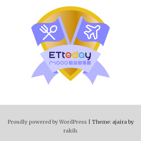
Proudly powered by WordPress
|
Theme: ajaira by
rakib
.