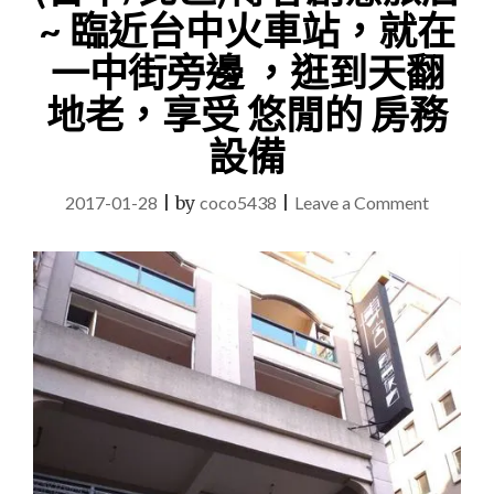
~ 臨近台中火車站，就在
一中街旁邊 ，逛到天翻
地老，享受 悠閒的 房務
設備
on
2017-01-28
|
by
coco5438
|
Leave a Comment
(台
中/
北
區)
博
客
創
意
旅