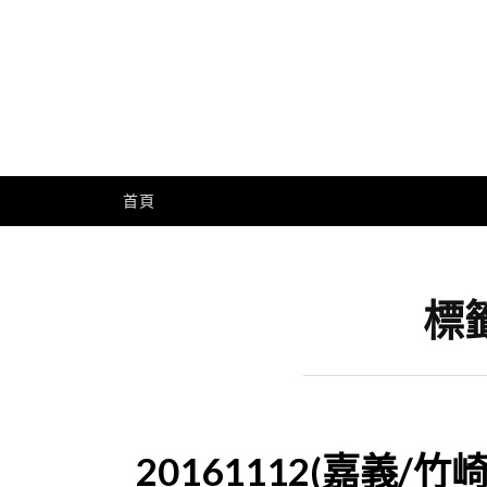
Skip
to
content
Me
首頁
標
20161112(嘉義/