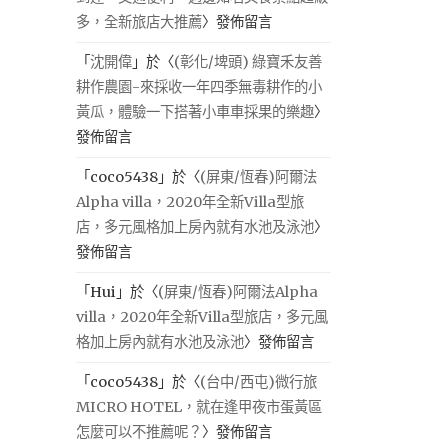
多，全新旅店大推薦
〉發佈留言
「
沈開偉
」於〈
(彰化/埤頭) 綠寶禾友善
耕作農園-來採收一年四季無毒耕作的小
黃瓜，體驗一下搭著小車車採果的樂趣
〉
發佈留言
「
coco5438
」於〈
(屏東/恆春)阿爾法
Alpha villa，2020年全新Villa型旅
店，多元風格加上房內就有水池及泳池
〉
發佈留言
「
Hui
」於〈
(屏東/恆春)阿爾法Alpha
villa，2020年全新Villa型旅店，多元風
格加上房內就有水池及泳池
〉發佈留言
「
coco5438
」於〈
(台中/西屯)微行旅
MICRO HOTEL，就在逢甲夜市蛋黃區
怎麼可以不推薦呢？
〉發佈留言