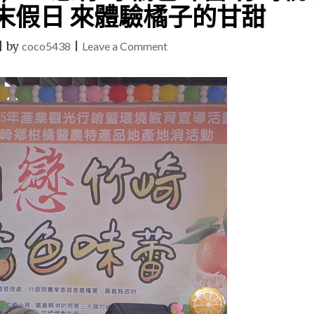
末假日 來體驗橘子的甘甜
on
|
by
coco5438
|
Leave a Comment
20161112(嘉
義/
竹
崎)Fun
戀
竹
崎
橘
色
味
蕾
竹
崎