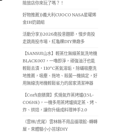
險旅店你來玩了嗎？！
好物推薦))義大利CUOCO NASA星曜烯
金IH奶鍋組
活動分享))2026南投意麵節，慢步南投
走跳南投市場，紅龜粿DIY樂趣多
【SANSUI山水】輕蒸仕無線蒸氣洗地機
BLACK007，一嚕即淨，頑強油汙也能
輕鬆去漬，110°C蒸氣溶垢，除蟎吸塵洗
地推薦，吸塵、拖地、殺菌一機搞定，好
用無線洗地機輕鬆省力的居家清潔神器
【Coz!i廚膳寶】炙燒氣炸蒸烤爐(15L-
CO630i)，一機多用蒸烤爐搞定蒸、烤、
炸、烘焙，讓你升級成料理神手2.0
（雲林/虎尾）雲林縣不用品循環館-轉轉
屋，來體驗小小苔球DIY