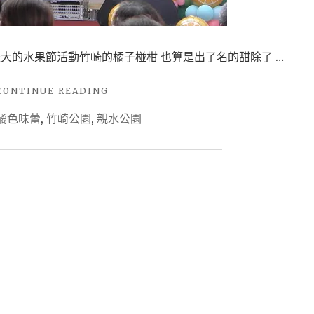
親
水
公
盛大的水果節活動竹崎的橘子椪柑 也算是出了名的甜除了 …
園
會
"20161112(嘉
CONTINUE READING
利
義/
橘色味蕾
,
竹崎公園
,
親水公園
竹
用
崎)FUN
週
戀
末
竹
崎
假
橘
日
色
來
味
蕾
體
竹
驗
崎
橘
親
水
子
公