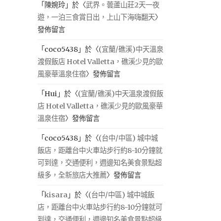
「
陳婉玲
」於〈
武界。蕓蘆山莊2天一夜
遊，一泊三食賞日出，上山下海嗨翻天
〉
發佈留言
「
coco5438
」於〈
(宜蘭/礁溪)中天溫泉
渡假飯店 Hotel Valletta，礁溪少見的歐
風豪華溫泉住宿
〉發佈留言
「
Hui
」於〈
(宜蘭/礁溪)中天溫泉渡假飯
店 Hotel Valletta，礁溪少見的歐風豪華
溫泉住宿
〉發佈留言
「
coco5438
」於〈
(台中/中區) 城中城
飯店，距離台中火車站步行約8-10分鐘就
可到達，交通便利，週邊知名美食景點超
級多，全新旅店大推薦
〉發佈留言
「
kisara
」於〈
(台中/中區) 城中城飯
店，距離台中火車站步行約8-10分鐘就可
到達，交通便利，週邊知名美食景點超級