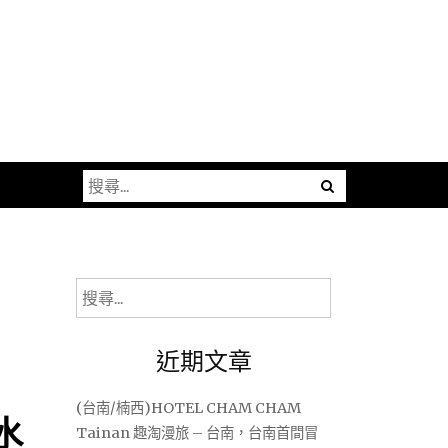
搜
尋
關
鍵
字:
搜
尋
關
近期文章
鍵
字:
(台南/楠西)HOTEL CHAM CHAM
水
Tainan 趣淘漫旅 – 台南，台南首間冒