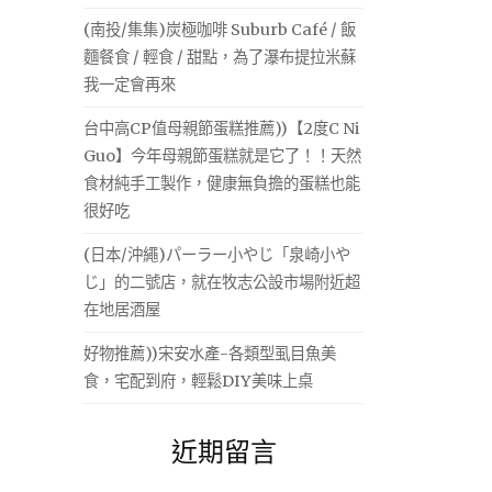
(南投/集集)炭極咖啡 Suburb Café / 飯
麵餐食 / 輕食 / 甜點，為了瀑布提拉米蘇
我一定會再來
台中高CP值母親節蛋糕推薦))【2度C Ni
Guo】今年母親節蛋糕就是它了！！天然
食材純手工製作，健康無負擔的蛋糕也能
很好吃
(日本/沖繩)パーラー小やじ「泉崎小や
じ」的二號店，就在牧志公設市場附近超
在地居酒屋
好物推薦))宋安水產-各類型虱目魚美
食，宅配到府，輕鬆DIY美味上桌
近期留言