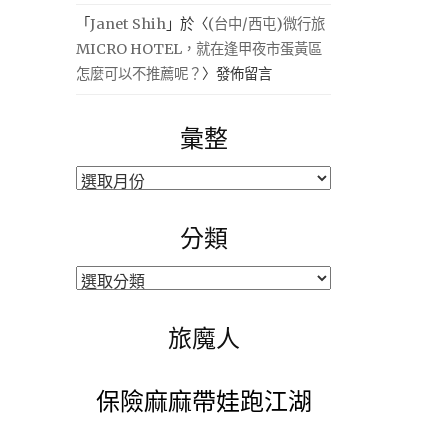
「
Janet Shih
」於〈
(台中/西屯)微行旅
MICRO HOTEL，就在逢甲夜市蛋黃區
怎麼可以不推薦呢？
〉發佈留言
彙整
彙
整
分類
分
類
旅魔人
保險麻麻帶娃跑江湖