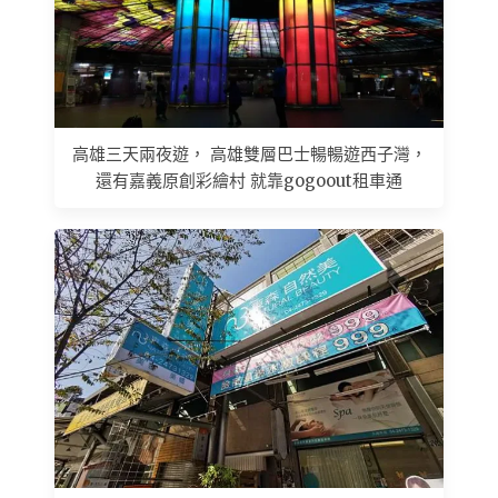
高雄三天兩夜遊， 高雄雙層巴士暢暢遊西子灣，
還有嘉義原創彩繪村 就靠gogoout租車通