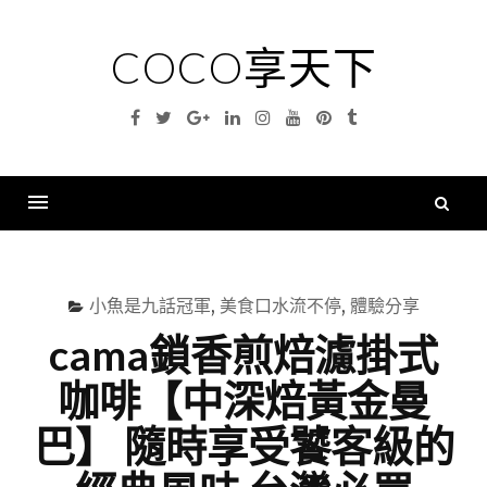
Skip
to
COCO享天下
content
Facebook
Twitter
Google
Linkedin
Instagram
YouTube
Pinterest
Tumblr
Plus
搜
尋
Menu
關
鍵
小魚是九話冠軍
,
美食口水流不停
,
體驗分享
字
cama鎖香煎焙濾掛式
咖啡【中深焙黃金曼
巴】 隨時享受饕客級的