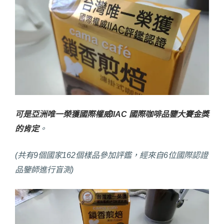
可是亞洲唯一榮獲國際權威IIAC 國際咖啡品鑒大賽金獎
的肯定
。
(共有9個國家162個樣品參加評鑑，經來自6位國際認證
品鑒師進行盲測)