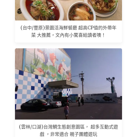
(台中/豐原)景園活海鮮餐廳 超高CP值的外帶年
菜 大推薦，文內有小驚喜給讀者噢！
(雲林/口湖)台灣鯛生態創意園區， 超多互動式遊
戲 ，非常適合 親子團體遊玩