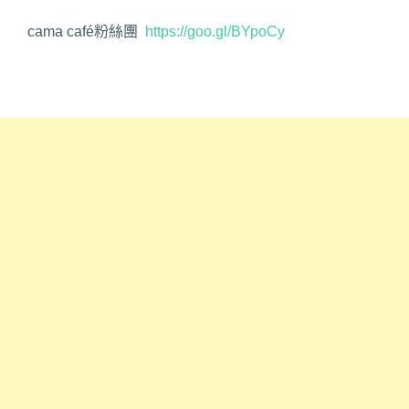
cama café粉絲團
https://goo.gl/BYpoCy