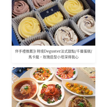
伴手禮推薦)) 時境Deguster法式甜點/千層蛋糕/
馬卡龍，玫瑰造型小塔深得我心