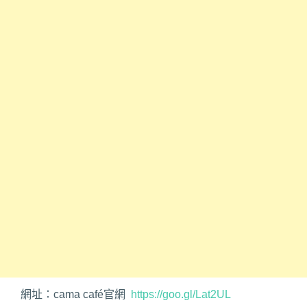
網址：cama café官網
https://goo.gl/Lat2UL