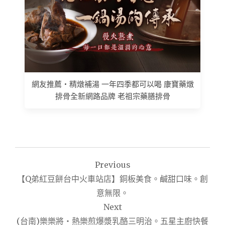
網友推薦 • 精燉補湯 一年四季都可以喝 康寶藥燉
排骨全新網路品牌 老祖宗藥膳排骨
文
Previous
章
【Q弟紅豆餅台中火車站店】銅板美食。鹹甜口味。創
導
意無限。
Next
覽
(台南)樂樂將‧熱樂煎爆漿乳酪三明治。五星主廚快餐