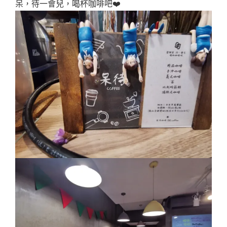
呆，待一會兒，喝杯咖啡吧❤️