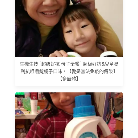
生機生技 [超級好抗 母子全餐] 超級好抗&兒童易
利抗咀嚼錠橘子口味，【愛是無法免疫的傳染】
【多醣體】