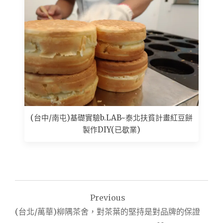
(台中/南屯)基礎實驗b.LAB~泰北扶貧計畫紅豆餅
製作DIY(已歇業)
文
Previous
章
(台北/萬華)柳隅茶舍，對茶葉的堅持是對品牌的保證