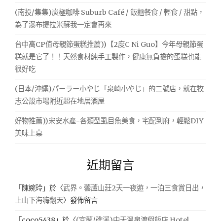
(南投/集集)炭極咖啡 Suburb Café / 飯麵餐食 / 輕食 / 甜點，
為了瀑布提拉米蘇我一定會再來
台中高CP值母親節蛋糕推薦))【2度C Ni Guo】今年母親節蛋
糕就是它了！！天然食材純手工製作，健康無負擔的蛋糕也能
很好吃
(日本/沖繩)パーラー小やじ「泉崎小やじ」的二號店，就在牧
志公設市場附近超在地居酒屋
好物推薦))宋安水產-各類型虱目魚美食，宅配到府，輕鬆DIY
美味上桌
近期留言
「
陳婉玲
」於〈
武界。蕓蘆山莊2天一夜遊，一泊三食賞日出，
上山下海嗨翻天
〉發佈留言
「
coco5438
」於〈
(宜蘭/礁溪)中天溫泉渡假飯店 Hotel