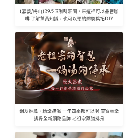
(嘉義/梅山)29.5 K咖啡莊園，來這裡可以品嘗咖
啡 了解薑黃知識，也可以預約體驗葉拓DIY
網友推薦 • 精燉補湯 一年四季都可以喝 康寶藥燉
排骨全新網路品牌 老祖宗藥膳排骨