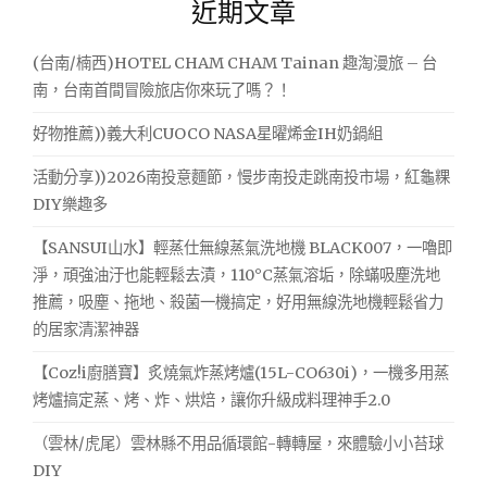
近期文章
鍵
字:
(台南/楠西)HOTEL CHAM CHAM Tainan 趣淘漫旅 – 台
南，台南首間冒險旅店你來玩了嗎？！
好物推薦))義大利CUOCO NASA星曜烯金IH奶鍋組
活動分享))2026南投意麵節，慢步南投走跳南投市場，紅龜粿
DIY樂趣多
【SANSUI山水】輕蒸仕無線蒸氣洗地機 BLACK007，一嚕即
淨，頑強油汙也能輕鬆去漬，110°C蒸氣溶垢，除蟎吸塵洗地
推薦，吸塵、拖地、殺菌一機搞定，好用無線洗地機輕鬆省力
的居家清潔神器
【Coz!i廚膳寶】炙燒氣炸蒸烤爐(15L-CO630i)，一機多用蒸
烤爐搞定蒸、烤、炸、烘焙，讓你升級成料理神手2.0
（雲林/虎尾）雲林縣不用品循環館-轉轉屋，來體驗小小苔球
DIY