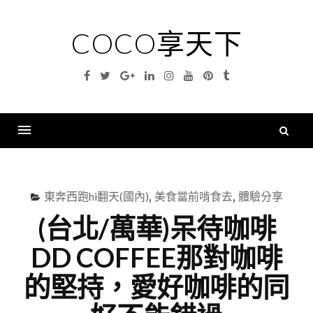
Skip
to
COCO享天下
content
Facebook
Twitter
Google
Linkedin
Instagram
YouTube
Pinterest
Tumblr
Plus
搜
尋
Menu
關
鍵
東奔西跑hi翻天(國內)
,
美食當前啃食去
,
體驗分享
字
(台北/萬華)呆待咖啡
DD COFFEE那對咖啡
的堅持，愛好咖啡的同