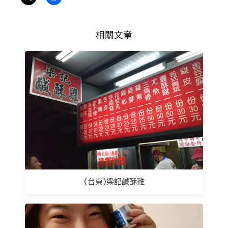
相關文章
(台東)梁記鹹酥雞