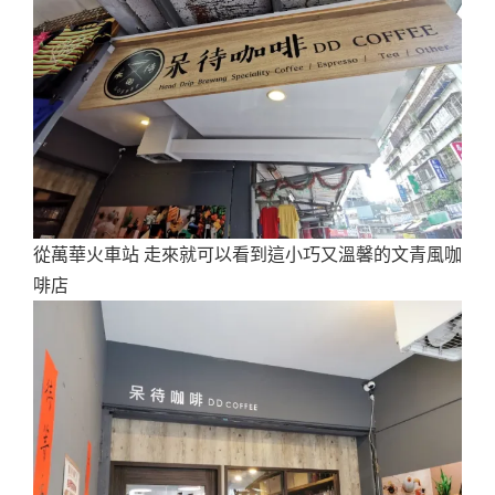
從萬華火車站 走來就可以看到這小巧又溫馨的文青風咖
啡店