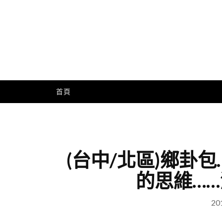
Skip
to
content
Me
首頁
(台中/北區)鄉卦
的思維……
20