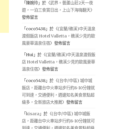
「
陳婉玲
」於〈
武界。蕓蘆山莊2天一夜
遊，一泊三食賞日出，上山下海嗨翻天
〉
發佈留言
「
coco5438
」於〈
(宜蘭/礁溪)中天溫泉
渡假飯店 Hotel Valletta，礁溪少見的歐
風豪華溫泉住宿
〉發佈留言
「
Hui
」於〈
(宜蘭/礁溪)中天溫泉渡假飯
店 Hotel Valletta，礁溪少見的歐風豪華
溫泉住宿
〉發佈留言
「
coco5438
」於〈
(台中/中區) 城中城
飯店，距離台中火車站步行約8-10分鐘就
可到達，交通便利，週邊知名美食景點超
級多，全新旅店大推薦
〉發佈留言
「
kisara
」於〈
(台中/中區) 城中城飯
店，距離台中火車站步行約8-10分鐘就可
到達，交通便利，週邊知名美食景點超級