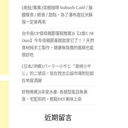
(南投/集集)炭極咖啡 Suburb Café / 飯
麵餐食 / 輕食 / 甜點，為了瀑布提拉米蘇
我一定會再來
台中高CP值母親節蛋糕推薦))【2度C Ni
Guo】今年母親節蛋糕就是它了！！天然
食材純手工製作，健康無負擔的蛋糕也能
很好吃
(日本/沖繩)パーラー小やじ「泉崎小や
じ」的二號店，就在牧志公設市場附近超
在地居酒屋
好物推薦))宋安水產-各類型虱目魚美
食，宅配到府，輕鬆DIY美味上桌
近期留言