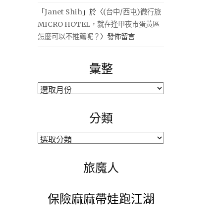
「
Janet Shih
」於〈
(台中/西屯)微行旅
MICRO HOTEL，就在逢甲夜市蛋黃區
怎麼可以不推薦呢？
〉發佈留言
彙整
彙
整
分類
分
類
旅魔人
保險麻麻帶娃跑江湖