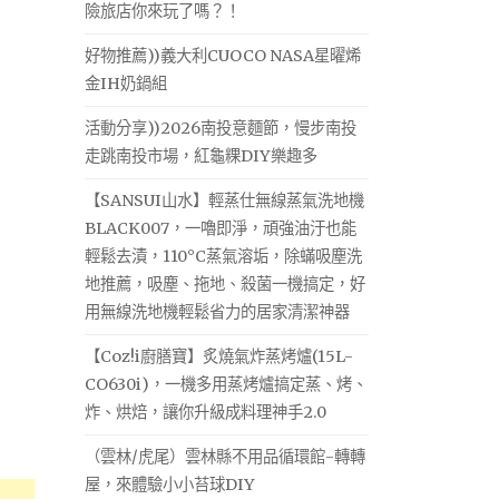
險旅店你來玩了嗎？！
好物推薦))義大利CUOCO NASA星曜烯
金IH奶鍋組
活動分享))2026南投意麵節，慢步南投
走跳南投市場，紅龜粿DIY樂趣多
【SANSUI山水】輕蒸仕無線蒸氣洗地機
BLACK007，一嚕即淨，頑強油汙也能
輕鬆去漬，110°C蒸氣溶垢，除蟎吸塵洗
地推薦，吸塵、拖地、殺菌一機搞定，好
用無線洗地機輕鬆省力的居家清潔神器
【Coz!i廚膳寶】炙燒氣炸蒸烤爐(15L-
CO630i)，一機多用蒸烤爐搞定蒸、烤、
炸、烘焙，讓你升級成料理神手2.0
（雲林/虎尾）雲林縣不用品循環館-轉轉
屋，來體驗小小苔球DIY