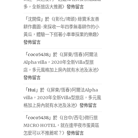
多，全新旅店大推薦
〉發佈留言
「
沈開偉
」於〈
(彰化/埤頭) 綠寶禾友善
耕作農園-來採收一年四季無毒耕作的小
黃瓜，體驗一下搭著小車車採果的樂趣
〉
發佈留言
「
coco5438
」於〈
(屏東/恆春)阿爾法
Alpha villa，2020年全新Villa型旅
店，多元風格加上房內就有水池及泳池
〉
發佈留言
「
Hui
」於〈
(屏東/恆春)阿爾法Alpha
villa，2020年全新Villa型旅店，多元風
格加上房內就有水池及泳池
〉發佈留言
「
coco5438
」於〈
(台中/西屯)微行旅
MICRO HOTEL，就在逢甲夜市蛋黃區
怎麼可以不推薦呢？
〉發佈留言