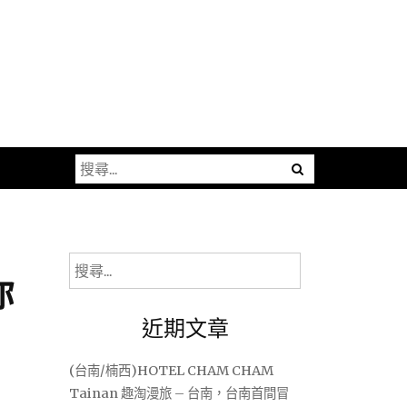
搜
尋
關
鍵
字:
搜
你
尋
關
近期文章
鍵
字:
(台南/楠西)HOTEL CHAM CHAM
Tainan 趣淘漫旅 – 台南，台南首間冒