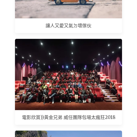
讓人又愛又氣ㄉ壞傢伙
電影欣賞))黃金兄弟 威任團隊包場太瘋狂2018