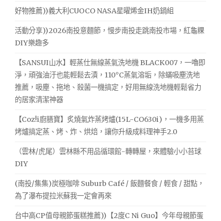
好物推薦))義大利CUOCO NASA星曜烯金IH奶鍋組
活動分享))2026南投意麵節，慢步南投走跳南投市場，紅龜粿
DIY樂趣多
【SANSUI山水】輕蒸仕無線蒸氣洗地機 BLACK007，一嚕即
淨，頑強油汙也能輕鬆去漬，110°C蒸氣溶垢，除蟎吸塵洗地
推薦，吸塵、拖地、殺菌一機搞定，好用無線洗地機輕鬆省力
的居家清潔神器
【Coz!i廚膳寶】炙燒氣炸蒸烤爐(15L-CO630i)，一機多用蒸
烤爐搞定蒸、烤、炸、烘焙，讓你升級成料理神手2.0
（雲林/虎尾）雲林縣不用品循環館-轉轉屋，來體驗小小苔球
DIY
(南投/集集)炭極咖啡 Suburb Café / 飯麵餐食 / 輕食 / 甜點，
為了瀑布提拉米蘇我一定會再來
台中高CP值母親節蛋糕推薦))【2度C Ni Guo】今年母親節蛋