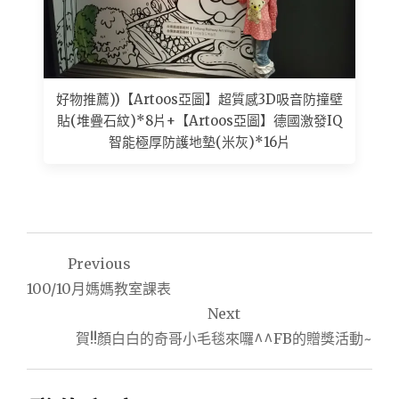
好物推薦))【Artoos亞圖】超質感3D吸音防撞壁
貼(堆疊石紋)*8片+【Artoos亞圖】德國激發IQ
智能極厚防護地墊(米灰)*16片
文
Previous
章
100/10月媽媽教室課表
導
Next
賀!!顏白白的奇哥小毛毯來囉^^FB的贈獎活動~
覽