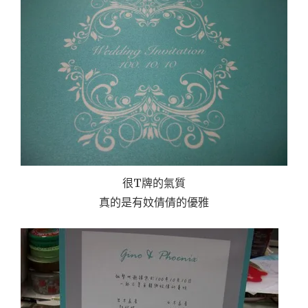
很T牌的氣質
真的是有妏倩倩的優雅