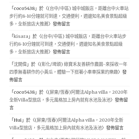
「
coco5438
」於〈
(台中/中區) 城中城飯店，距離台中火車站
步行約8-10分鐘就可到達，交通便利，週邊知名美食景點超級
多，全新旅店大推薦
〉發佈留言
「
kisara
」於〈
(台中/中區) 城中城飯店，距離台中火車站步
行約8-10分鐘就可到達，交通便利，週邊知名美食景點超級
多，全新旅店大推薦
〉發佈留言
「
沈開偉
」於〈
(彰化/埤頭) 綠寶禾友善耕作農園-來採收一年
四季無毒耕作的小黃瓜，體驗一下搭著小車車採果的樂趣
〉發
佈留言
「
coco5438
」於〈
(屏東/恆春)阿爾法Alpha villa，2020年
全新Villa型旅店，多元風格加上房內就有水池及泳池
〉發佈留
言
「
Hui
」於〈
(屏東/恆春)阿爾法Alpha villa，2020年全新
Villa型旅店，多元風格加上房內就有水池及泳池
〉發佈留言