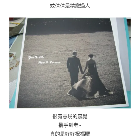
妏倩倩是精緻過人
很有意境的感覺
攜手到老~
真的是好好祝福囉