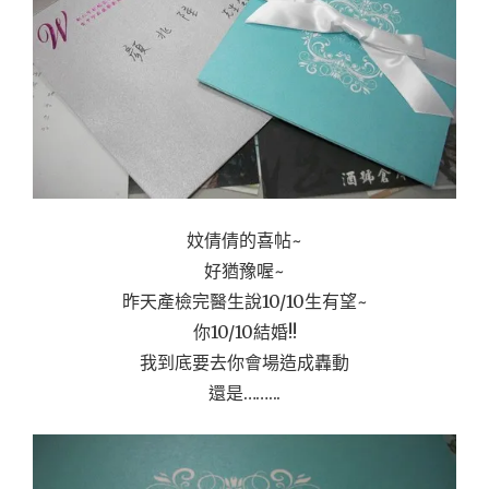
妏倩倩的喜帖~
好猶豫喔~
昨天產檢完醫生說10/10生有望~
你
10/10結婚!!
我到底要去你會場造成轟動
還是…….
..