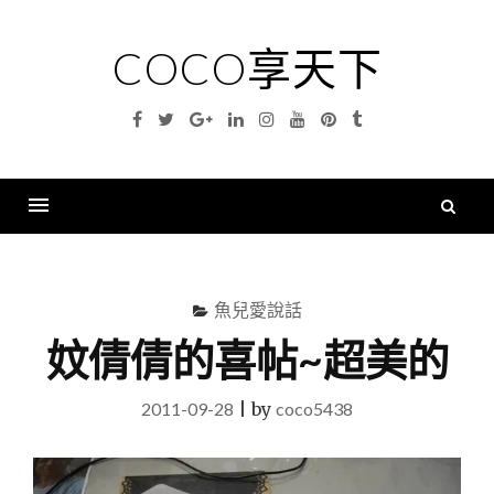
Skip
to
COCO享天下
content
Facebook
Twitter
Google
Linkedin
Instagram
YouTube
Pinterest
Tumblr
Plus
搜
尋
Menu
關
鍵
魚兒愛說話
字
妏倩倩的喜帖~超美的
2011-09-28
|
by
coco5438