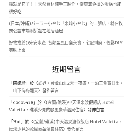
糕就是它了！！天然食材純手工製作，健康無負擔的蛋糕也能
很好吃
(日本/沖繩)パーラー小やじ「泉崎小やじ」的二號店，就在牧
志公設市場附近超在地居酒屋
好物推薦))宋安水產-各類型虱目魚美食，宅配到府，輕鬆DIY
美味上桌
近期留言
「
陳婉玲
」於〈
武界。蕓蘆山莊2天一夜遊，一泊三食賞日出，
上山下海嗨翻天
〉發佈留言
「
coco5438
」於〈
(宜蘭/礁溪)中天溫泉渡假飯店 Hotel
Valletta，礁溪少見的歐風豪華溫泉住宿
〉發佈留言
「
Hui
」於〈
(宜蘭/礁溪)中天溫泉渡假飯店 Hotel Valletta，
礁溪少見的歐風豪華溫泉住宿
〉發佈留言