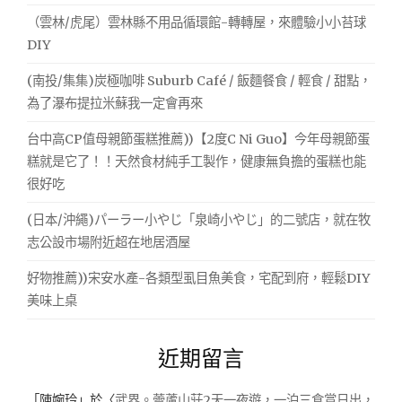
（雲林/虎尾）雲林縣不用品循環館-轉轉屋，來體驗小小苔球
DIY
(南投/集集)炭極咖啡 Suburb Café / 飯麵餐食 / 輕食 / 甜點，
為了瀑布提拉米蘇我一定會再來
台中高CP值母親節蛋糕推薦))【2度C Ni Guo】今年母親節蛋
糕就是它了！！天然食材純手工製作，健康無負擔的蛋糕也能
很好吃
(日本/沖繩)パーラー小やじ「泉崎小やじ」的二號店，就在牧
志公設市場附近超在地居酒屋
好物推薦))宋安水產-各類型虱目魚美食，宅配到府，輕鬆DIY
美味上桌
近期留言
「
陳婉玲
」於〈
武界。蕓蘆山莊2天一夜遊，一泊三食賞日出，