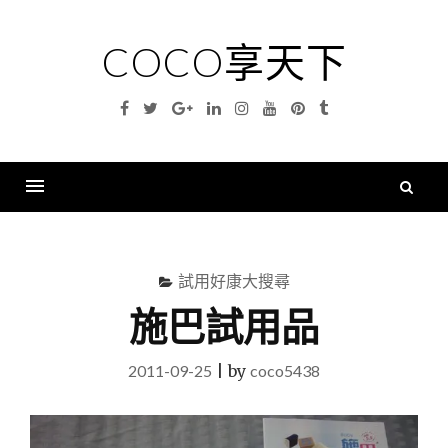
Skip
to
COCO享天下
content
Facebook
Twitter
Google
Linkedin
Instagram
YouTube
Pinterest
Tumblr
Plus
搜
尋
Menu
關
鍵
試用好康大搜尋
字
施巴試用品
2011-09-25
|
by
coco5438