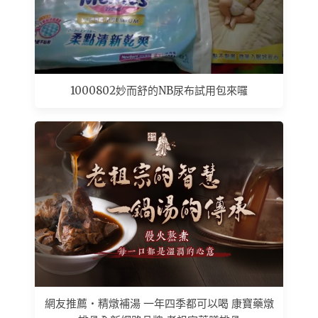
1000802妙而舒的NB尿布試用包來囉
網友推薦 • 精燉補湯 一年四季都可以喝 康寶藥燉