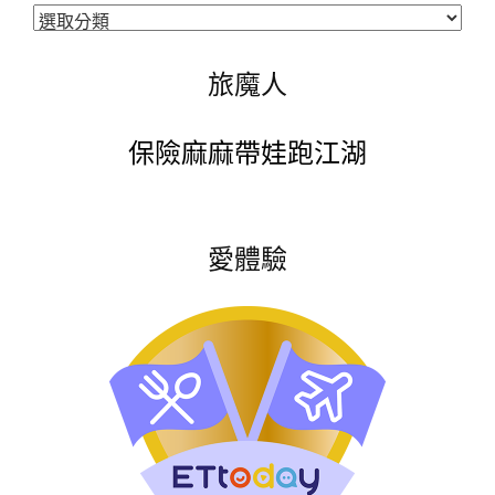
分
類
旅魔人
保險麻麻帶娃跑江湖
愛體驗