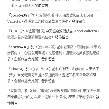
上山下海嗨翻天
〉發佈留言
「
coco5438
」於〈
(宜蘭/礁溪)中天溫泉渡假飯店 Hotel
Valletta，礁溪少見的歐風豪華溫泉住宿
〉發佈留言
「
Hui
」於〈
(宜蘭/礁溪)中天溫泉渡假飯店 Hotel Valletta，
礁溪少見的歐風豪華溫泉住宿
〉發佈留言
「
coco5438
」於〈
(台中/中區) 城中城飯店，距離台中火車站
步行約8-10分鐘就可到達，交通便利，週邊知名美食景點超級
多，全新旅店大推薦
〉發佈留言
「
kisara
」於〈
(台中/中區) 城中城飯店，距離台中火車站步
行約8-10分鐘就可到達，交通便利，週邊知名美食景點超級
多，全新旅店大推薦
〉發佈留言
「
沈開偉
」於〈
(彰化/埤頭) 綠寶禾友善耕作農園-來採收一年
四季無毒耕作的小黃瓜，體驗一下搭著小車車採果的樂趣
〉發
佈留言