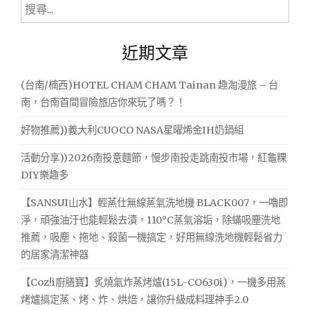
搜
尋
關
近期文章
鍵
字:
(台南/楠西)HOTEL CHAM CHAM Tainan 趣淘漫旅 – 台
南，台南首間冒險旅店你來玩了嗎？！
好物推薦))義大利CUOCO NASA星曜烯金IH奶鍋組
活動分享))2026南投意麵節，慢步南投走跳南投市場，紅龜粿
DIY樂趣多
【SANSUI山水】輕蒸仕無線蒸氣洗地機 BLACK007，一嚕即
淨，頑強油汙也能輕鬆去漬，110°C蒸氣溶垢，除蟎吸塵洗地
推薦，吸塵、拖地、殺菌一機搞定，好用無線洗地機輕鬆省力
的居家清潔神器
【Coz!i廚膳寶】炙燒氣炸蒸烤爐(15L-CO630i)，一機多用蒸
烤爐搞定蒸、烤、炸、烘焙，讓你升級成料理神手2.0