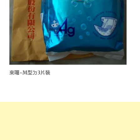
來囉~M型ㄉ3片裝