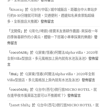
多，全新旅店大推薦
〉發佈留言
「
kisara
」於〈
(台中/中區) 城中城飯店，距離台中火車站步
行約8-10分鐘就可到達，交通便利，週邊知名美食景點超級
多，全新旅店大推薦
〉發佈留言
「
沈開偉
」於〈
(彰化/埤頭) 綠寶禾友善耕作農園-來採收一年
四季無毒耕作的小黃瓜，體驗一下搭著小車車採果的樂趣
〉發
佈留言
「
coco5438
」於〈
(屏東/恆春)阿爾法Alpha villa，2020年
全新Villa型旅店，多元風格加上房內就有水池及泳池
〉發佈留
言
「
Hui
」於〈
(屏東/恆春)阿爾法Alpha villa，2020年全新
Villa型旅店，多元風格加上房內就有水池及泳池
〉發佈留言
「
coco5438
」於〈
(台中/西屯)微行旅MICRO HOTEL，就
在逢甲夜市蛋黃區怎麼可以不推薦呢？
〉發佈留言
「
Janet Shih
」於〈
(台中/西屯)微行旅MICRO HOTEL，就