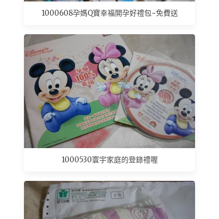
1000608孕媽Q寶幸福開孕好禮包~免費送
1000530寰宇家庭的登錄禮喔