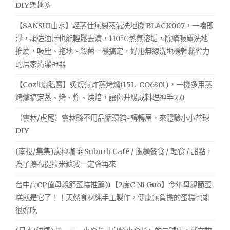
DIY樂趣多
【SANSUI山水】輕蒸仕無線蒸氣洗地機 BLACK007，一嚕即
淨，頑強油汙也能輕鬆去漬，110°C蒸氣溶垢，除蟎吸塵洗地
推薦，吸塵、拖地、殺菌一機搞定，好用無線洗地機輕鬆省力
的居家清潔神器
【Coz!i廚膳寶】炙燒氣炸蒸烤爐(15L-CO630i)，一機多用蒸
烤爐搞定蒸、烤、炸、烘焙，讓你升級成料理神手2.0
（雲林/虎尾）雲林縣不用品循環館-轉轉屋，來體驗小小苔球
DIY
(南投/集集)炭極咖啡 Suburb Café / 飯麵餐食 / 輕食 / 甜點，
為了瀑布提拉米蘇我一定會再來
台中高CP值母親節蛋糕推薦))【2度C Ni Guo】今年母親節蛋
糕就是它了！！天然食材純手工製作，健康無負擔的蛋糕也能
很好吃