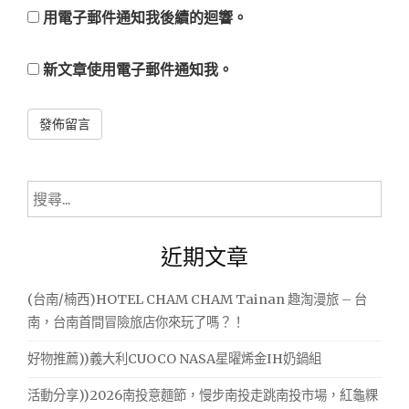
用電子郵件通知我後續的迴響。
新文章使用電子郵件通知我。
Alternative:
搜
尋
關
近期文章
鍵
字:
(台南/楠西)HOTEL CHAM CHAM Tainan 趣淘漫旅 – 台
南，台南首間冒險旅店你來玩了嗎？！
好物推薦))義大利CUOCO NASA星曜烯金IH奶鍋組
活動分享))2026南投意麵節，慢步南投走跳南投市場，紅龜粿