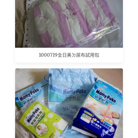
1000719全日美ㄉ尿布試用包