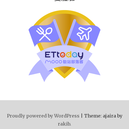
Proudly powered by WordPress
|
Theme: ajaira by
rakib
.