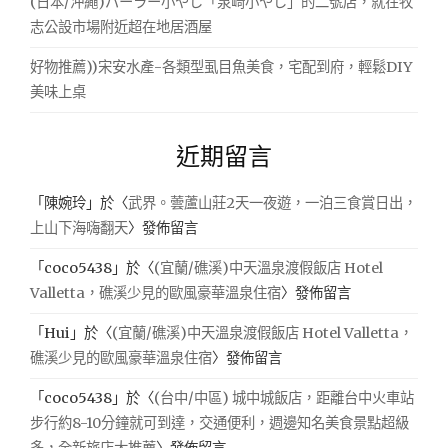
(日本/沖繩)パーラー小やじ「泉崎小やじ」的二號店，就在牧
志公設市場附近超在地居酒屋
好物推薦))宋安水產-各類型虱目魚美食，宅配到府，輕鬆DIY
美味上桌
近期留言
「
陳婉玲
」於〈
武界。蕓蘆山莊2天一夜遊，一泊三食賞日出，
上山下海嗨翻天
〉發佈留言
「
coco5438
」於〈
(宜蘭/礁溪)中天溫泉渡假飯店 Hotel
Valletta，礁溪少見的歐風豪華溫泉住宿
〉發佈留言
「
Hui
」於〈
(宜蘭/礁溪)中天溫泉渡假飯店 Hotel Valletta，
礁溪少見的歐風豪華溫泉住宿
〉發佈留言
「
coco5438
」於〈
(台中/中區) 城中城飯店，距離台中火車站
步行約8-10分鐘就可到達，交通便利，週邊知名美食景點超級