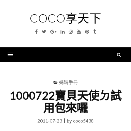
Skip
to
COCO享天下
content
Facebook
Twitter
Google
Linkedin
Instagram
YouTube
Pinterest
Tumblr
Plus
搜
尋
Menu
關
鍵
媽媽手冊
字
1000722寶貝天使ㄉ試
用包來囉
2011-07-23
|
by
coco5438