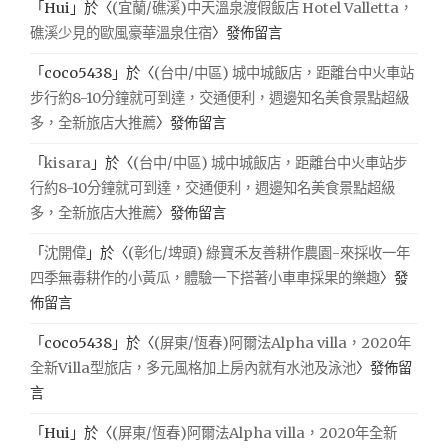
「
Hui
」於〈
(宜蘭/礁溪)中天溫泉渡假飯店 Hotel Valletta，
礁溪少見的歐風豪華溫泉住宿
〉發佈留言
「
coco5438
」於〈
(台中/中區) 城中城飯店，距離台中火車站
步行約8-10分鐘就可到達，交通便利，週邊知名美食景點超級
多，全新旅店大推薦
〉發佈留言
「
kisara
」於〈
(台中/中區) 城中城飯店，距離台中火車站步
行約8-10分鐘就可到達，交通便利，週邊知名美食景點超級
多，全新旅店大推薦
〉發佈留言
「
沈開偉
」於〈
(彰化/埤頭) 綠寶禾友善耕作農園-來採收一年
四季無毒耕作的小黃瓜，體驗一下搭著小車車採果的樂趣
〉發
佈留言
「
coco5438
」於〈
(屏東/恆春)阿爾法Alpha villa，2020年
全新Villa型旅店，多元風格加上房內就有水池及泳池
〉發佈留
言
「
Hui
」於〈
(屏東/恆春)阿爾法Alpha villa，2020年全新