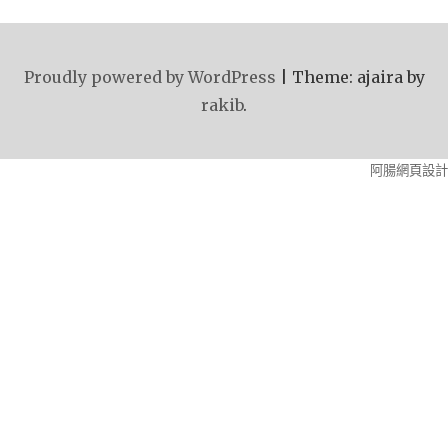
Proudly powered by WordPress
|
Theme: ajaira by
rakib
.
阿腸網頁設計