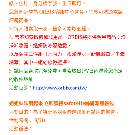
話、住址、身分證字號、生日即可。
您將同步成為 ORBIS 客服中心會員，往後可透過電話
訂購商品。
3. 每人限索取一次，最多可索取五種。
4.
若不知索取何種試用品，ORBIS將提供明星商品：澄
淨卸妝露、透妍防曬隔離霜，
以及保養三件組（水原力／和漢淨肌／新肌澈白／丰潤
精萃）其中一組給您做選擇。
5.
試用品索取完全免費，自索取日起7日內送達您指定
的收件地址
活動官網：
http://www.orbis.com.tw/
姐姐妹妹讚起來 立即獲得saforelle絲膚潔體驗包
活動目的：為了讓更多姐姐妹妹都擁有試用的機會。
活動時間： 8/31止
活動辦法：