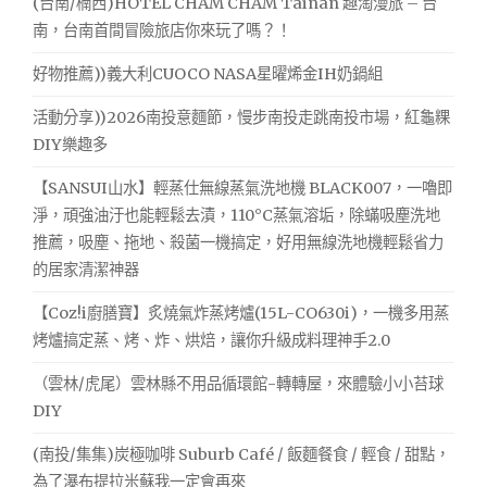
(台南/楠西)HOTEL CHAM CHAM Tainan 趣淘漫旅 – 台
南，台南首間冒險旅店你來玩了嗎？！
好物推薦))義大利CUOCO NASA星曜烯金IH奶鍋組
活動分享))2026南投意麵節，慢步南投走跳南投市場，紅龜粿
DIY樂趣多
【SANSUI山水】輕蒸仕無線蒸氣洗地機 BLACK007，一嚕即
淨，頑強油汙也能輕鬆去漬，110°C蒸氣溶垢，除蟎吸塵洗地
推薦，吸塵、拖地、殺菌一機搞定，好用無線洗地機輕鬆省力
的居家清潔神器
【Coz!i廚膳寶】炙燒氣炸蒸烤爐(15L-CO630i)，一機多用蒸
烤爐搞定蒸、烤、炸、烘焙，讓你升級成料理神手2.0
（雲林/虎尾）雲林縣不用品循環館-轉轉屋，來體驗小小苔球
DIY
(南投/集集)炭極咖啡 Suburb Café / 飯麵餐食 / 輕食 / 甜點，
為了瀑布提拉米蘇我一定會再來