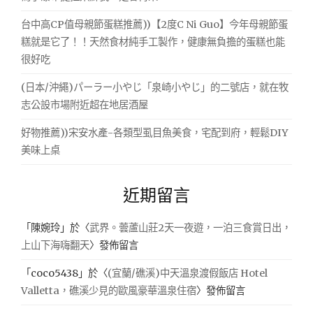
台中高CP值母親節蛋糕推薦))【2度C Ni Guo】今年母親節蛋
糕就是它了！！天然食材純手工製作，健康無負擔的蛋糕也能
很好吃
(日本/沖繩)パーラー小やじ「泉崎小やじ」的二號店，就在牧
志公設市場附近超在地居酒屋
好物推薦))宋安水產-各類型虱目魚美食，宅配到府，輕鬆DIY
美味上桌
近期留言
「
陳婉玲
」於〈
武界。蕓蘆山莊2天一夜遊，一泊三食賞日出，
上山下海嗨翻天
〉發佈留言
「
coco5438
」於〈
(宜蘭/礁溪)中天溫泉渡假飯店 Hotel
Valletta，礁溪少見的歐風豪華溫泉住宿
〉發佈留言