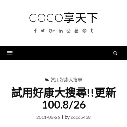
Skip
to
COCO享天下
content
Facebook
Twitter
Google
Linkedin
Instagram
YouTube
Pinterest
Tumblr
Plus
搜
尋
Menu
關
鍵
試用好康大搜尋
字
試用好康大搜尋!!更新
100.8/26
2011-06-26
|
by
coco5438