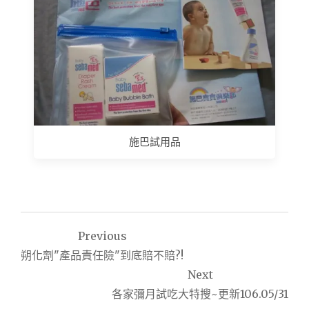
施巴試用品
文
Previous
章
朔化劑"產品責任險"到底賠不賠?!
導
Next
各家彌月試吃大特搜~更新106.05/31
覽