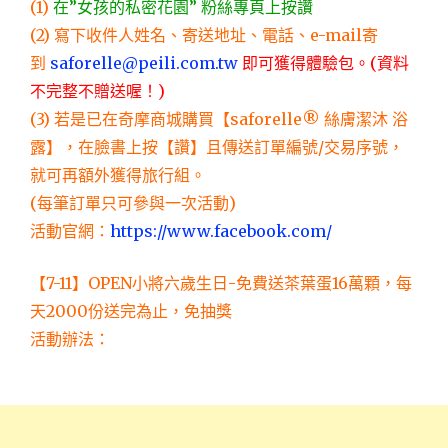
(1)
在”女孩的私密花園” 粉絲專頁上按讚
(2) 寫下收件人姓名、寄送地址、電話、e-mail寄
到
saforelle@peili.com.tw
即可獲得體驗包。(資料
不完整不贈送喔！)
(3) 若是已在奇摩商城購買【saforelle® 絲膚潔沐 浴
露】，在臉書上按【讚】且傳送訂單編號/交易序號，
就可再額外獲得旅行組。
(每筆訂單只可參與一次活動)
活動官網：
https://www.facebook.com/
【7-11】OPEN小將六歲生日-免費送茶葉蛋16萬顆，每
天2000份送完為止，免抽獎
活動辦法：