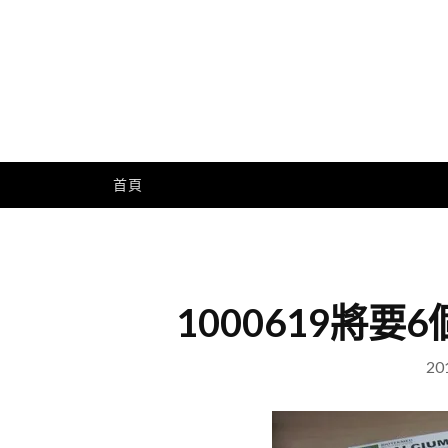
Skip
to
content
Me
首頁
1000619將
20