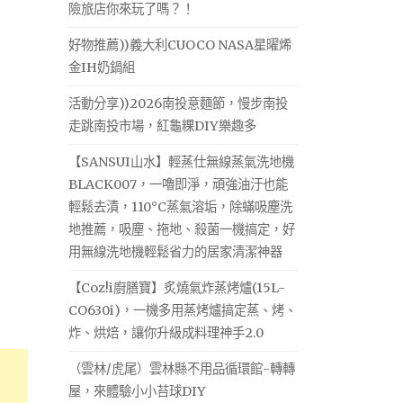
險旅店你來玩了嗎？！
好物推薦))義大利CUOCO NASA星曜烯
金IH奶鍋組
活動分享))2026南投意麵節，慢步南投
走跳南投市場，紅龜粿DIY樂趣多
【SANSUI山水】輕蒸仕無線蒸氣洗地機
BLACK007，一嚕即淨，頑強油汙也能
輕鬆去漬，110°C蒸氣溶垢，除蟎吸塵洗
地推薦，吸塵、拖地、殺菌一機搞定，好
用無線洗地機輕鬆省力的居家清潔神器
【Coz!i廚膳寶】炙燒氣炸蒸烤爐(15L-
CO630i)，一機多用蒸烤爐搞定蒸、烤、
炸、烘焙，讓你升級成料理神手2.0
（雲林/虎尾）雲林縣不用品循環館-轉轉
屋，來體驗小小苔球DIY