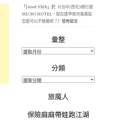
「
Janet Shih
」於〈
(台中/西屯)微行旅
MICRO HOTEL，就在逢甲夜市蛋黃區
怎麼可以不推薦呢？
〉發佈留言
彙整
彙
整
分類
分
類
旅魔人
保險麻麻帶娃跑江湖