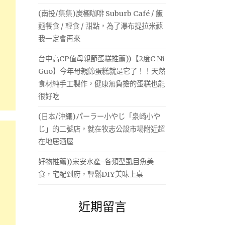
(南投/集集)炭極咖啡 Suburb Café / 飯
麵餐食 / 輕食 / 甜點，為了瀑布提拉米蘇
我一定會再來
台中高CP值母親節蛋糕推薦))【2度C Ni
Guo】今年母親節蛋糕就是它了！！天然
食材純手工製作，健康無負擔的蛋糕也能
很好吃
(日本/沖繩)パーラー小やじ「泉崎小や
じ」的二號店，就在牧志公設市場附近超
在地居酒屋
好物推薦))宋安水產-各類型虱目魚美
食，宅配到府，輕鬆DIY美味上桌
近期留言