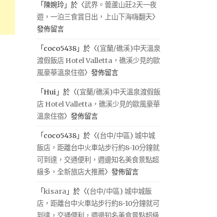
「
陳婉玲
」於〈
武界。蕓蘆山莊2天一夜
遊，一泊三食賞日出，上山下海嗨翻天
〉
發佈留言
「
coco5438
」於〈
(宜蘭/礁溪)中天溫泉
渡假飯店 Hotel Valletta，礁溪少見的歐
風豪華溫泉住宿
〉發佈留言
「
Hui
」於〈
(宜蘭/礁溪)中天溫泉渡假飯
店 Hotel Valletta，礁溪少見的歐風豪華
溫泉住宿
〉發佈留言
「
coco5438
」於〈
(台中/中區) 城中城
飯店，距離台中火車站步行約8-10分鐘就
可到達，交通便利，週邊知名美食景點超
級多，全新旅店大推薦
〉發佈留言
「
kisara
」於〈
(台中/中區) 城中城飯
店，距離台中火車站步行約8-10分鐘就可
到達，交通便利，週邊知名美食景點超級