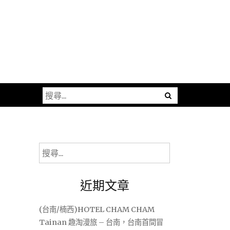
搜
尋
關
鍵
字:
搜
尋
關
近期文章
鍵
字:
(台南/楠西)HOTEL CHAM CHAM
Tainan 趣淘漫旅 – 台南，台南首間冒