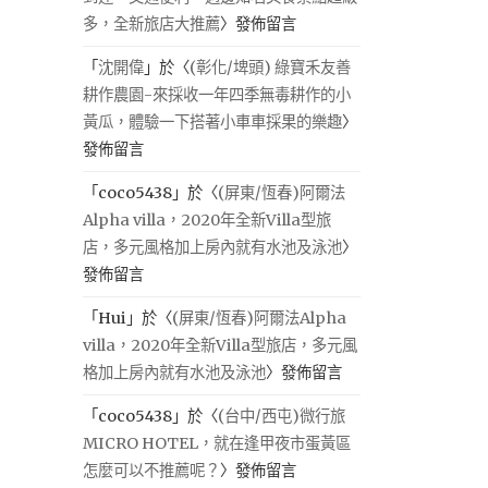
多，全新旅店大推薦
〉發佈留言
「
沈開偉
」於〈
(彰化/埤頭) 綠寶禾友善
耕作農園-來採收一年四季無毒耕作的小
黃瓜，體驗一下搭著小車車採果的樂趣
〉
發佈留言
「
coco5438
」於〈
(屏東/恆春)阿爾法
Alpha villa，2020年全新Villa型旅
店，多元風格加上房內就有水池及泳池
〉
發佈留言
「
Hui
」於〈
(屏東/恆春)阿爾法Alpha
villa，2020年全新Villa型旅店，多元風
格加上房內就有水池及泳池
〉發佈留言
「
coco5438
」於〈
(台中/西屯)微行旅
MICRO HOTEL，就在逢甲夜市蛋黃區
怎麼可以不推薦呢？
〉發佈留言