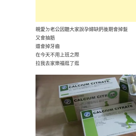
親愛ㄉ老公因聽大家說孕婦缺鈣後期會掉髮
又會抽筋
還會掉牙齒
在今天不用上班之際
拉我去家樂福逛了逛