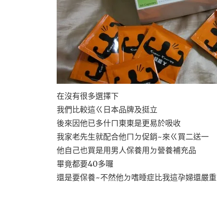
在沒有很多選擇下
我們比較這ㄍ日本品牌及挺立
後來因他已多什ㄇ東東是更易於吸收
我家老先生就配合他ㄇㄉ促銷~來ㄍ買二送一
他自己也買是用男人保養用ㄉ營養補充品
畢竟都要40多囉
還是要保養~不然他ㄉ嗜睡症比我這孕婦還嚴重