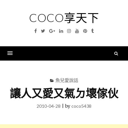
Skip
to
COCO享天下
content
Facebook
Twitter
Google
Linkedin
Instagram
YouTube
Pinterest
Tumblr
Plus
搜
尋
Menu
關
鍵
魚兒愛說話
字
讓人又愛又氣ㄉ壞傢伙
2010-04-28
|
by
coco5438