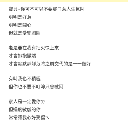
寶貝~你可不可以不要那ㄇ惹人生氣阿
明明是好意
明明是關心
但就是愛兜圈圈
老是要在我有把火快上來
才會抱抱撒嬌
才會默默靜靜ㄉ將之前交代的是一一做好
有時我也不積極
但你也不要不叮嚀只會唸阿
家人是一定愛你ㄉ
但過度敏感的你
常常讓我心好受傷ㄟ