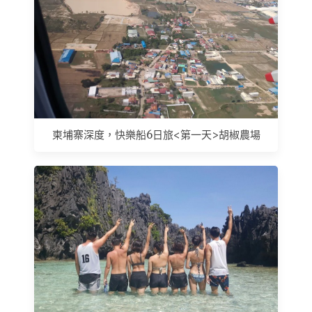
柬埔寨深度，快樂船6日旅<第一天>胡椒農場