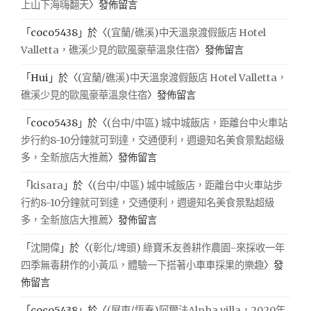
上山下海嗨翻天
〉發佈留言
「
coco5438
」於〈
(宜蘭/礁溪)中天溫泉渡假飯店 Hotel
Valletta，礁溪少見的歐風豪華溫泉住宿
〉發佈留言
「
Hui
」於〈
(宜蘭/礁溪)中天溫泉渡假飯店 Hotel Valletta，
礁溪少見的歐風豪華溫泉住宿
〉發佈留言
「
coco5438
」於〈
(台中/中區) 城中城飯店，距離台中火車站
步行約8-10分鐘就可到達，交通便利，週邊知名美食景點超級
多，全新旅店大推薦
〉發佈留言
「
kisara
」於〈
(台中/中區) 城中城飯店，距離台中火車站步
行約8-10分鐘就可到達，交通便利，週邊知名美食景點超級
多，全新旅店大推薦
〉發佈留言
「
沈開偉
」於〈
(彰化/埤頭) 綠寶禾友善耕作農園-來採收一年
四季無毒耕作的小黃瓜，體驗一下搭著小車車採果的樂趣
〉發
佈留言
「
coco5438
」於〈
(屏東/恆春)阿爾法Alpha villa，2020年