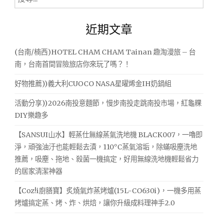
尋
關
近期文章
鍵
字:
(台南/楠西)HOTEL CHAM CHAM Tainan 趣淘漫旅 – 台
南，台南首間冒險旅店你來玩了嗎？！
好物推薦))義大利CUOCO NASA星曜烯金IH奶鍋組
活動分享))2026南投意麵節，慢步南投走跳南投市場，紅龜粿
DIY樂趣多
【SANSUI山水】輕蒸仕無線蒸氣洗地機 BLACK007，一嚕即
淨，頑強油汙也能輕鬆去漬，110°C蒸氣溶垢，除蟎吸塵洗地
推薦，吸塵、拖地、殺菌一機搞定，好用無線洗地機輕鬆省力
的居家清潔神器
【Coz!i廚膳寶】炙燒氣炸蒸烤爐(15L-CO630i)，一機多用蒸
烤爐搞定蒸、烤、炸、烘焙，讓你升級成料理神手2.0