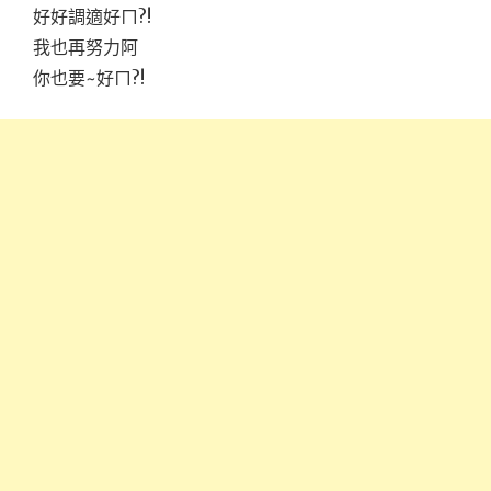
好好調適好ㄇ?!
我也再努力阿
你也要~好ㄇ?!