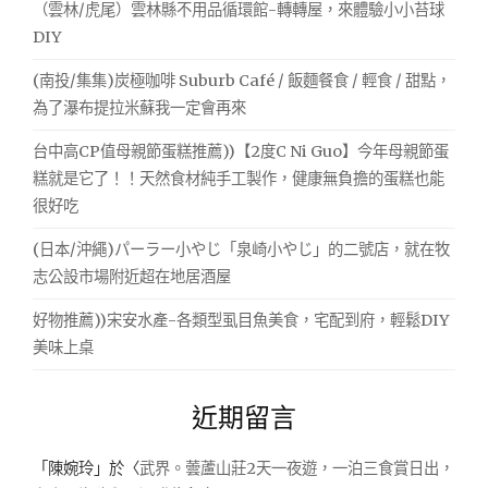
（雲林/虎尾）雲林縣不用品循環館-轉轉屋，來體驗小小苔球
DIY
(南投/集集)炭極咖啡 Suburb Café / 飯麵餐食 / 輕食 / 甜點，
為了瀑布提拉米蘇我一定會再來
台中高CP值母親節蛋糕推薦))【2度C Ni Guo】今年母親節蛋
糕就是它了！！天然食材純手工製作，健康無負擔的蛋糕也能
很好吃
(日本/沖繩)パーラー小やじ「泉崎小やじ」的二號店，就在牧
志公設市場附近超在地居酒屋
好物推薦))宋安水產-各類型虱目魚美食，宅配到府，輕鬆DIY
美味上桌
近期留言
「
陳婉玲
」於〈
武界。蕓蘆山莊2天一夜遊，一泊三食賞日出，