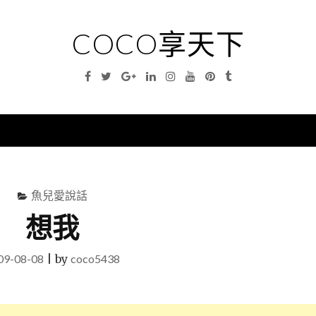
COCO享天下
Facebook
Twitter
Google
Linkedin
Instagram
YouTube
Pinterest
Tumblr
Plus
nu
魚兒愛說話
想我
09-08-08
|
by
coco5438