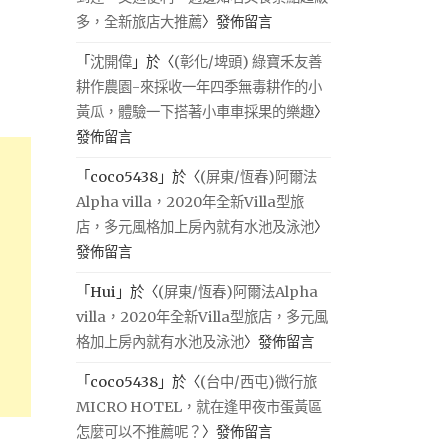
多，全新旅店大推薦
〉發佈留言
「
沈開偉
」於〈
(彰化/埤頭) 綠寶禾友善
耕作農園-來採收一年四季無毒耕作的小
黃瓜，體驗一下搭著小車車採果的樂趣
〉
發佈留言
「
coco5438
」於〈
(屏東/恆春)阿爾法
Alpha villa，2020年全新Villa型旅
店，多元風格加上房內就有水池及泳池
〉
發佈留言
「
Hui
」於〈
(屏東/恆春)阿爾法Alpha
villa，2020年全新Villa型旅店，多元風
格加上房內就有水池及泳池
〉發佈留言
「
coco5438
」於〈
(台中/西屯)微行旅
MICRO HOTEL，就在逢甲夜市蛋黃區
怎麼可以不推薦呢？
〉發佈留言