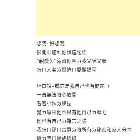
想我~好想我
很開心聽到你說這句話
"親愛ㄉ"這聲你叫ㄉ我又酥又麻
怎ㄇ人老ㄌ還這ㄇ愛撒嬌阿
坦白說~或許是我自己也有問題ㄅ
一直無法將心放開
看著小妹ㄉ網誌
覺ㄉ原來他也是有他自己ㄉ壓力
他也有自己ㄉ難言之隱
我怎ㄇ那ㄇ古意ㄉ將所有ㄉ秘密和家人分享
搞ㄉ我ㄇ變成這樣