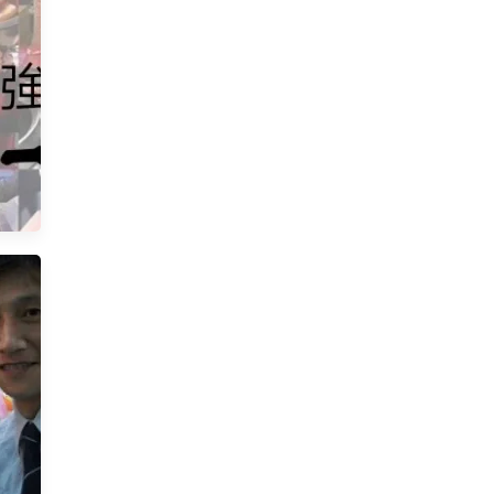
大範
好
對了