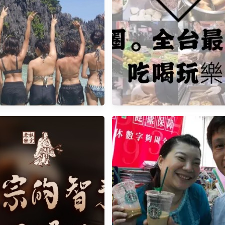
艋舺商圈，全台最猛4個夜市超
賓遊學費用大解析！語言學校
圍美食聚集地，你知道哪些最
果值得嗎？學長姐心得分享！
吃？哪些最便宜嘛？跟著看就