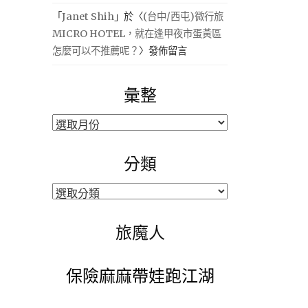
「
Janet Shih
」於〈
(台中/西屯)微行旅
MICRO HOTEL，就在逢甲夜市蛋黃區
怎麼可以不推薦呢？
〉發佈留言
彙整
彙
整
分類
分
類
旅魔人
保險麻麻帶娃跑江湖