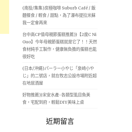
(南投/集集)炭極咖啡 Suburb Café / 飯
麵餐食 / 輕食 / 甜點，為了瀑布提拉米蘇
我一定會再來
台中高CP值母親節蛋糕推薦))【2度C Ni
Guo】今年母親節蛋糕就是它了！！天然
食材純手工製作，健康無負擔的蛋糕也能
很好吃
(日本/沖繩)パーラー小やじ「泉崎小や
じ」的二號店，就在牧志公設市場附近超
在地居酒屋
好物推薦))宋安水產-各類型虱目魚美
食，宅配到府，輕鬆DIY美味上桌
近期留言