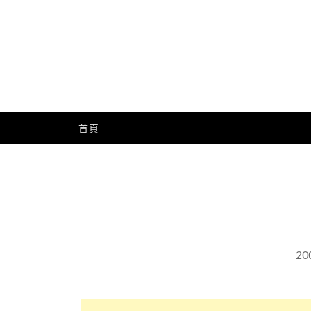
Skip
to
content
Me
首頁
20