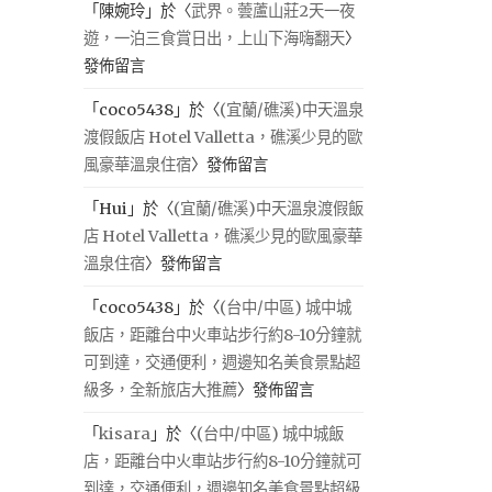
「
陳婉玲
」於〈
武界。蕓蘆山莊2天一夜
遊，一泊三食賞日出，上山下海嗨翻天
〉
發佈留言
「
coco5438
」於〈
(宜蘭/礁溪)中天溫泉
渡假飯店 Hotel Valletta，礁溪少見的歐
風豪華溫泉住宿
〉發佈留言
「
Hui
」於〈
(宜蘭/礁溪)中天溫泉渡假飯
店 Hotel Valletta，礁溪少見的歐風豪華
溫泉住宿
〉發佈留言
「
coco5438
」於〈
(台中/中區) 城中城
飯店，距離台中火車站步行約8-10分鐘就
可到達，交通便利，週邊知名美食景點超
級多，全新旅店大推薦
〉發佈留言
「
kisara
」於〈
(台中/中區) 城中城飯
店，距離台中火車站步行約8-10分鐘就可
到達，交通便利，週邊知名美食景點超級