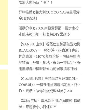
險旅店你來玩了嗎？！
好物推薦))義大利CUOCO NASA星曜烯
金IH奶鍋組
活動分享))2026南投意麵節，慢步南投
走跳南投市場，紅龜粿DIY樂趣多
【SANSUI山水】輕蒸仕無線蒸氣洗地機
BLACK007，一嚕即淨，頑強油汙也能
輕鬆去漬，110°C蒸氣溶垢，除蟎吸塵洗
地推薦，吸塵、拖地、殺菌一機搞定，好
用無線洗地機輕鬆省力的居家清潔神器
【Coz!i廚膳寶】炙燒氣炸蒸烤爐(15L-
CO630i)，一機多用蒸烤爐搞定蒸、烤、
炸、烘焙，讓你升級成料理神手2.0
（雲林/虎尾）雲林縣不用品循環館-轉轉
屋，來體驗小小苔球DIY