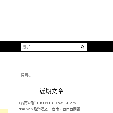
搜
尋
關
鍵
字:
搜
尋
關
近期文章
鍵
字:
(台南/楠西)HOTEL CHAM CHAM
Tainan 趣淘漫旅 – 台南，台南首間冒