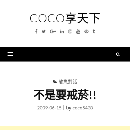
Skip
to
COCO享天下
content
Facebook
Twitter
Google
Linkedin
Instagram
YouTube
Pinterest
Tumblr
Plus
搜
尋
Menu
關
鍵
龍魚對話
字
不是要戒菸!!
2009-06-15
|
by
coco5438