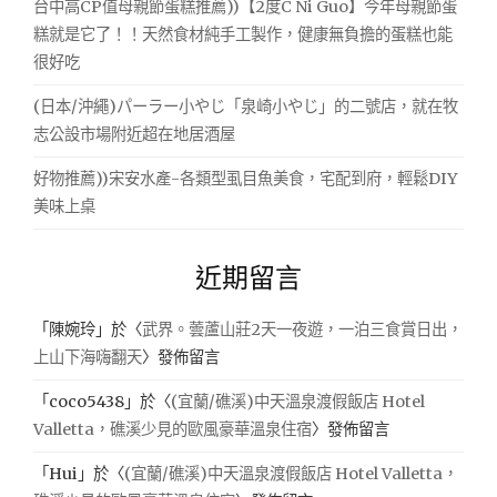
台中高CP值母親節蛋糕推薦))【2度C Ni Guo】今年母親節蛋
糕就是它了！！天然食材純手工製作，健康無負擔的蛋糕也能
很好吃
(日本/沖繩)パーラー小やじ「泉崎小やじ」的二號店，就在牧
志公設市場附近超在地居酒屋
好物推薦))宋安水產-各類型虱目魚美食，宅配到府，輕鬆DIY
美味上桌
近期留言
「
陳婉玲
」於〈
武界。蕓蘆山莊2天一夜遊，一泊三食賞日出，
上山下海嗨翻天
〉發佈留言
「
coco5438
」於〈
(宜蘭/礁溪)中天溫泉渡假飯店 Hotel
Valletta，礁溪少見的歐風豪華溫泉住宿
〉發佈留言
「
Hui
」於〈
(宜蘭/礁溪)中天溫泉渡假飯店 Hotel Valletta，