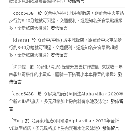
礁溪少見的歐風豪華溫泉住宿
〉發佈留言
「
coco5438
」於〈
(台中/中區) 城中城飯店，距離台中火車站
步行約8-10分鐘就可到達，交通便利，週邊知名美食景點超級
多，全新旅店大推薦
〉發佈留言
「
kisara
」於〈
(台中/中區) 城中城飯店，距離台中火車站步
行約8-10分鐘就可到達，交通便利，週邊知名美食景點超級
多，全新旅店大推薦
〉發佈留言
「
沈開偉
」於〈
(彰化/埤頭) 綠寶禾友善耕作農園-來採收一年
四季無毒耕作的小黃瓜，體驗一下搭著小車車採果的樂趣
〉發
佈留言
「
coco5438
」於〈
(屏東/恆春)阿爾法Alpha villa，2020年
全新Villa型旅店，多元風格加上房內就有水池及泳池
〉發佈留
言
「
Hui
」於〈
(屏東/恆春)阿爾法Alpha villa，2020年全新
Villa型旅店，多元風格加上房內就有水池及泳池
〉發佈留言