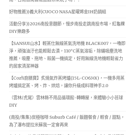
好物推薦))義大利CUOCO NASA星曜烯金IH奶鍋組
活動分享))2026南投意麵節，慢步南投走跳南投市場，紅龜粿
DIY樂趣多
【SANSUI山水】輕蒸仕無線蒸氣洗地機 BLACK007，一嚕即
淨，頑強油汙也能輕鬆去漬，110°C蒸氣溶垢，除蟎吸塵洗地
推薦，吸塵、拖地、殺菌一機搞定，好用無線洗地機輕鬆省力
的居家清潔神器
【Coz!i廚膳寶】炙燒氣炸蒸烤爐(15L-CO630i)，一機多用蒸
烤爐搞定蒸、烤、炸、烘焙，讓你升級成料理神手2.0
（雲林/虎尾）雲林縣不用品循環館-轉轉屋，來體驗小小苔球
DIY
(南投/集集)炭極咖啡 Suburb Café / 飯麵餐食 / 輕食 / 甜點，
為了瀑布提拉米蘇我一定會再來