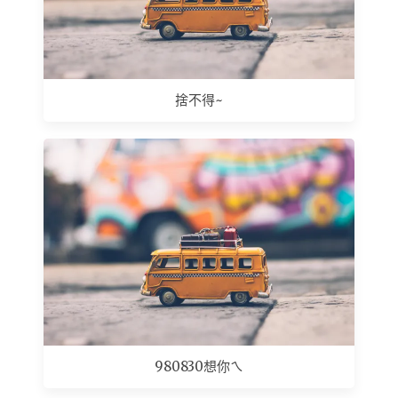
捨不得~
980830想你ㄟ