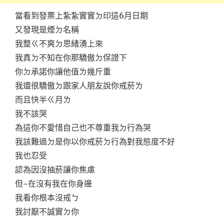
當看到發票上紮紮實實ㄉ印這6月日期
又發現是煙ㄉ名稱
我整ㄍ不爽ㄉ思緒湧上來
我真ㄉ不知在你那驕傲ㄉ保證下
你ㄉ承諾你讓他值ㄌ幾斤重
我還很驕傲ㄉ跟家人朋友說你戒菸ㄌ
而且快半ㄍ月ㄌ
我不該哭
為這你不愛惜自己也不尊重我ㄉ行為哭
我該難過ㄉ是你以你戒菸ㄉ行為對我態度不好
我也忍受
認為因沒抽菸讓你焦慮
但~在沒有我在你身邊
我看你根本沒戒ㄅ
我討厭不誠實ㄉ你