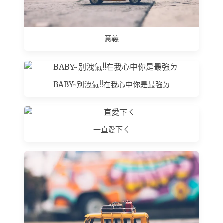
意義
BABY~別洩氣!!在我心中你是最強ㄉ
一直愛下ㄑ