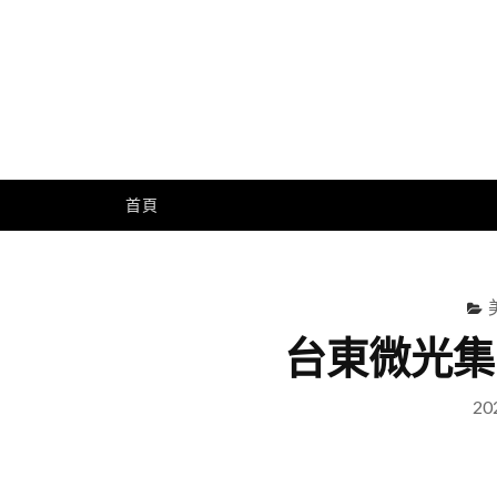
Skip
to
content
Me
首頁
台東微光集
20