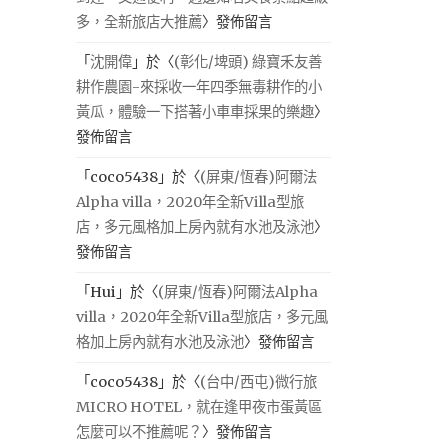
多，全新旅店大推薦
〉發佈留言
「
沈開偉
」於〈
(彰化/埤頭) 綠寶禾友善
耕作農園-來採收一年四季無毒耕作的小
黃瓜，體驗一下搭著小車車採果的樂趣
〉
發佈留言
「
coco5438
」於〈
(屏東/恆春)阿爾法
Alpha villa，2020年全新Villa型旅
店，多元風格加上房內就有水池及泳池
〉
發佈留言
「
Hui
」於〈
(屏東/恆春)阿爾法Alpha
villa，2020年全新Villa型旅店，多元風
格加上房內就有水池及泳池
〉發佈留言
「
coco5438
」於〈
(台中/西屯)微行旅
MICRO HOTEL，就在逢甲夜市蛋黃區
怎麼可以不推薦呢？
〉發佈留言