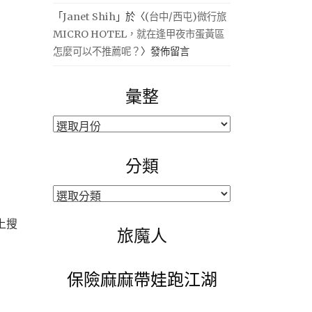
「
Janet Shih
」於〈
(台中/西屯)微行旅
MICRO HOTEL，就在逢甲夜市蛋黃區
怎麼可以不推薦呢？
〉發佈留言
彙整
彙
整
分類
分
類
上搜
旅魔人
保險麻麻帶娃跑江湖