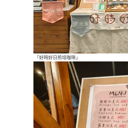
「好時好日煎培咖啡」