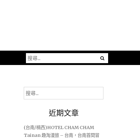
搜
尋
關
鍵
字:
搜
尋
關
近期文章
鍵
字:
(台南/楠西)HOTEL CHAM CHAM
Tainan 趣淘漫旅 – 台南，台南首間冒