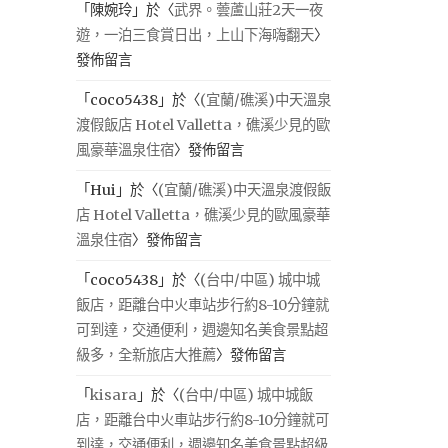
「
陳婉玲
」於〈
武界。蕓蘆山莊2天一夜
遊，一泊三食賞日出，上山下海嗨翻天
〉
發佈留言
「
coco5438
」於〈
(宜蘭/礁溪)中天溫泉
渡假飯店 Hotel Valletta，礁溪少見的歐
風豪華溫泉住宿
〉發佈留言
「
Hui
」於〈
(宜蘭/礁溪)中天溫泉渡假飯
店 Hotel Valletta，礁溪少見的歐風豪華
溫泉住宿
〉發佈留言
「
coco5438
」於〈
(台中/中區) 城中城
飯店，距離台中火車站步行約8-10分鐘就
可到達，交通便利，週邊知名美食景點超
級多，全新旅店大推薦
〉發佈留言
「
kisara
」於〈
(台中/中區) 城中城飯
店，距離台中火車站步行約8-10分鐘就可
到達，交通便利，週邊知名美食景點超級