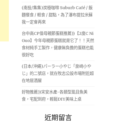
(南投/集集)炭極咖啡 Suburb Café / 飯
麵餐食 / 輕食 / 甜點，為了瀑布提拉米蘇
我一定會再來
台中高CP值母親節蛋糕推薦))【2度C Ni
Guo】今年母親節蛋糕就是它了！！天然
食材純手工製作，健康無負擔的蛋糕也能
很好吃
(日本/沖繩)パーラー小やじ「泉崎小や
じ」的二號店，就在牧志公設市場附近超
在地居酒屋
好物推薦))宋安水產-各類型虱目魚美
食，宅配到府，輕鬆DIY美味上桌
近期留言