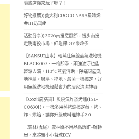
險旅店你來玩了嗎？！
好物推薦))義大利CUOCO NASA星曜烯
金IH奶鍋組
活動分享))2026南投意麵節，慢步南投
走跳南投市場，紅龜粿DIY樂趣多
【SANSUI山水】輕蒸仕無線蒸氣洗地機
BLACK007，一嚕即淨，頑強油汙也能
輕鬆去漬，110°C蒸氣溶垢，除蟎吸塵洗
地推薦，吸塵、拖地、殺菌一機搞定，好
用無線洗地機輕鬆省力的居家清潔神器
【Coz!i廚膳寶】炙燒氣炸蒸烤爐(15L-
CO630i)，一機多用蒸烤爐搞定蒸、烤、
炸、烘焙，讓你升級成料理神手2.0
（雲林/虎尾）雲林縣不用品循環館-轉轉
屋，來體驗小小苔球DIY