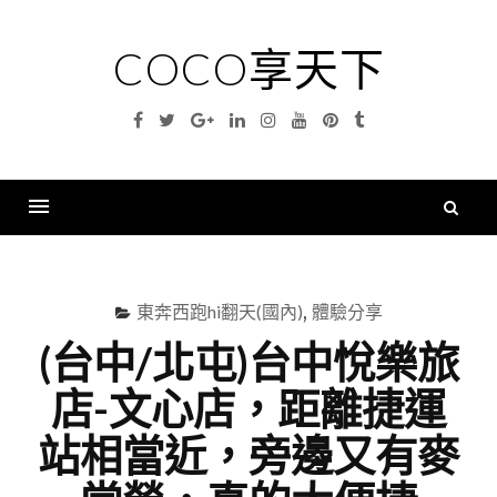
Skip
to
COCO享天下
content
Facebook
Twitter
Google
Linkedin
Instagram
YouTube
Pinterest
Tumblr
Plus
搜
尋
Menu
關
鍵
東奔西跑hi翻天(國內)
,
體驗分享
字
(台中/北屯)台中悅樂旅
店-文心店，距離捷運
站相當近，旁邊又有麥