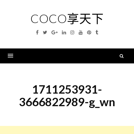
Skip
to
COCO享天下
content
Facebook
Twitter
Google
Linkedin
Instagram
YouTube
Pinterest
Tumblr
Plus
搜
尋
Menu
關
鍵
1711253931-
字
3666822989-g_wn