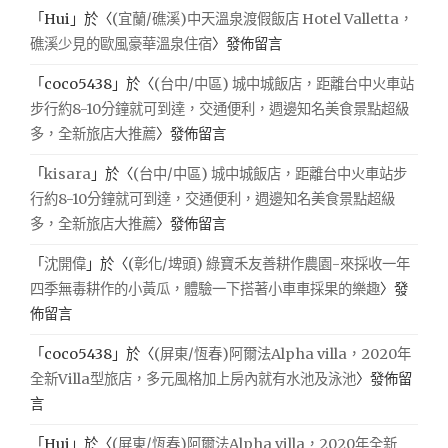
「
Hui
」於〈
(宜蘭/礁溪)中天溫泉渡假飯店 Hotel Valletta，
礁溪少見的歐風豪華溫泉住宿
〉發佈留言
「
coco5438
」於〈
(台中/中區) 城中城飯店，距離台中火車站
步行約8-10分鐘就可到達，交通便利，週邊知名美食景點超級
多，全新旅店大推薦
〉發佈留言
「
kisara
」於〈
(台中/中區) 城中城飯店，距離台中火車站步
行約8-10分鐘就可到達，交通便利，週邊知名美食景點超級
多，全新旅店大推薦
〉發佈留言
「
沈開偉
」於〈
(彰化/埤頭) 綠寶禾友善耕作農園-來採收一年
四季無毒耕作的小黃瓜，體驗一下搭著小車車採果的樂趣
〉發
佈留言
「
coco5438
」於〈
(屏東/恆春)阿爾法Alpha villa，2020年
全新Villa型旅店，多元風格加上房內就有水池及泳池
〉發佈留
言
「
Hui
」於〈
(屏東/恆春)阿爾法Alpha villa，2020年全新