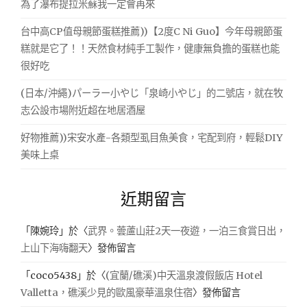
為了瀑布提拉米蘇我一定會再來
台中高CP值母親節蛋糕推薦))【2度C Ni Guo】今年母親節蛋
糕就是它了！！天然食材純手工製作，健康無負擔的蛋糕也能
很好吃
(日本/沖繩)パーラー小やじ「泉崎小やじ」的二號店，就在牧
志公設市場附近超在地居酒屋
好物推薦))宋安水產-各類型虱目魚美食，宅配到府，輕鬆DIY
美味上桌
近期留言
「
陳婉玲
」於〈
武界。蕓蘆山莊2天一夜遊，一泊三食賞日出，
上山下海嗨翻天
〉發佈留言
「
coco5438
」於〈
(宜蘭/礁溪)中天溫泉渡假飯店 Hotel
Valletta，礁溪少見的歐風豪華溫泉住宿
〉發佈留言