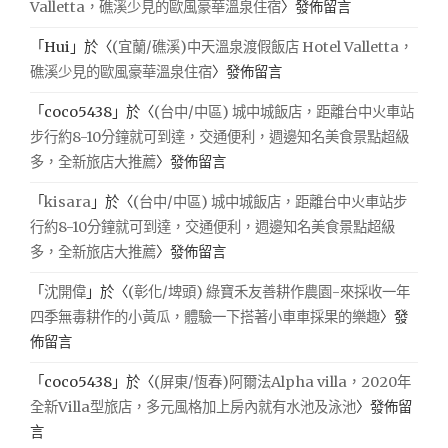
Valletta，礁溪少見的歐風豪華溫泉住宿
〉發佈留言
「
Hui
」於〈
(宜蘭/礁溪)中天溫泉渡假飯店 Hotel Valletta，
礁溪少見的歐風豪華溫泉住宿
〉發佈留言
「
coco5438
」於〈
(台中/中區) 城中城飯店，距離台中火車站
步行約8-10分鐘就可到達，交通便利，週邊知名美食景點超級
多，全新旅店大推薦
〉發佈留言
「
kisara
」於〈
(台中/中區) 城中城飯店，距離台中火車站步
行約8-10分鐘就可到達，交通便利，週邊知名美食景點超級
多，全新旅店大推薦
〉發佈留言
「
沈開偉
」於〈
(彰化/埤頭) 綠寶禾友善耕作農園-來採收一年
四季無毒耕作的小黃瓜，體驗一下搭著小車車採果的樂趣
〉發
佈留言
「
coco5438
」於〈
(屏東/恆春)阿爾法Alpha villa，2020年
全新Villa型旅店，多元風格加上房內就有水池及泳池
〉發佈留
言