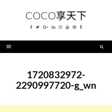
Skip
to
COCO享天下
content
Facebook
Twitter
Google
Linkedin
Instagram
YouTube
Pinterest
Tumblr
Plus
搜
尋
Menu
關
鍵
1720832972-
字
2290997720-g_wn