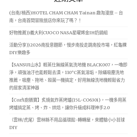
字:
(台南/楠西)HOTEL CHAM CHAM Tainan 趣淘漫旅 – 台
南，台南首間冒險旅店你來玩了嗎？！
好物推薦))義大利CUOCO NASA星曜烯金IH奶鍋組
活動分享))2026南投意麵節，慢步南投走跳南投市場，紅龜粿
DIY樂趣多
【SANSUI山水】輕蒸仕無線蒸氣洗地機 BLACK007，一嚕即
淨，頑強油汙也能輕鬆去漬，110°C蒸氣溶垢，除蟎吸塵洗地
推薦，吸塵、拖地、殺菌一機搞定，好用無線洗地機輕鬆省力
的居家清潔神器
【Coz!i廚膳寶】炙燒氣炸蒸烤爐(15L-CO630i)，一機多用蒸
烤爐搞定蒸、烤、炸、烘焙，讓你升級成料理神手2.0
（雲林/虎尾）雲林縣不用品循環館-轉轉屋，來體驗小小苔球
DIY