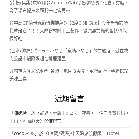
(南投/集集)炭極咖啡 Suburb Café / 飯麵餐食 / 輕食 / 甜點，
為了瀑布提拉米蘇我一定會再來
台中高CP值母親節蛋糕推薦))【2度C Ni Guo】今年母親節蛋
糕就是它了！！天然食材純手工製作，健康無負擔的蛋糕也能
很好吃
(日本/沖繩)パーラー小やじ「泉崎小やじ」的二號店，就在牧
志公設市場附近超在地居酒屋
好物推薦))宋安水產-各類型虱目魚美食，宅配到府，輕鬆DIY
美味上桌
近期留言
「
陳婉玲
」於〈
武界。蕓蘆山莊2天一夜遊，一泊三食賞日出，
上山下海嗨翻天
〉發佈留言
「
coco5438
」於〈
(宜蘭/礁溪)中天溫泉渡假飯店 Hotel