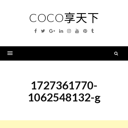
Skip
to
COCO享天下
content
Facebook
Twitter
Google
Linkedin
Instagram
YouTube
Pinterest
Tumblr
Plus
搜
尋
Menu
關
鍵
1727361770-
字
1062548132-g