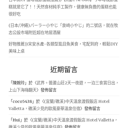
糕就是它了！！天然食材純手工製作，健康無負擔的蛋糕也能
很好吃
(日本/沖繩)パーラー小やじ「泉崎小やじ」的二號店，就在牧
志公設市場附近超在地居酒屋
好物推薦))宋安水產-各類型虱目魚美食，宅配到府，輕鬆DIY
美味上桌
近期留言
「
陳婉玲
」於〈
武界。蕓蘆山莊2天一夜遊，一泊三食賞日出，
上山下海嗨翻天
〉發佈留言
「
coco5438
」於〈
(宜蘭/礁溪)中天溫泉渡假飯店 Hotel
Valletta，礁溪少見的歐風豪華溫泉住宿
〉發佈留言
「
Hui
」於〈
(宜蘭/礁溪)中天溫泉渡假飯店 Hotel Valletta，
礁溪少見的歐風豪華溫泉住宿
〉發佈留言