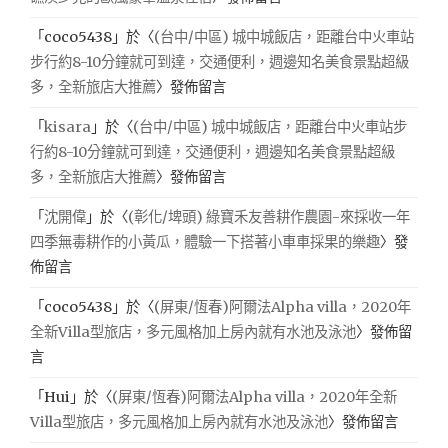
「
coco5438
」於〈
(台中/中區) 城中城飯店，距離台中火車站
步行約8-10分鐘就可到達，交通便利，週邊知名美食景點超級
多，全新旅店大推薦
〉發佈留言
「
kisara
」於〈
(台中/中區) 城中城飯店，距離台中火車站步
行約8-10分鐘就可到達，交通便利，週邊知名美食景點超級
多，全新旅店大推薦
〉發佈留言
「
沈開偉
」於〈
(彰化/埤頭) 綠寶禾友善耕作農園-來採收一年
四季無毒耕作的小黃瓜，體驗一下搭著小車車採果的樂趣
〉發
佈留言
「
coco5438
」於〈
(屏東/恆春)阿爾法Alpha villa，2020年
全新Villa型旅店，多元風格加上房內就有水池及泳池
〉發佈留
言
「
Hui
」於〈
(屏東/恆春)阿爾法Alpha villa，2020年全新
Villa型旅店，多元風格加上房內就有水池及泳池
〉發佈留言