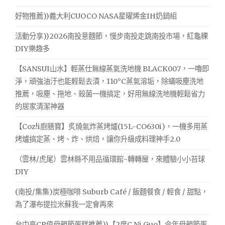
好物推薦))義大利CUOCO NASA星曜烯金IH奶鍋組
活動分享))2026南投意麵節，慢步南投走跳南投市場，紅龜粿
DIY樂趣多
【SANSUI山水】輕蒸仕無線蒸氣洗地機 BLACK007，一嚕即
淨，頑強油汙也能輕鬆去漬，110°C蒸氣溶垢，除蟎吸塵洗地
推薦，吸塵、拖地、殺菌一機搞定，好用無線洗地機輕鬆省力
的居家清潔神器
【Coz!i廚膳寶】炙燒氣炸蒸烤爐(15L-CO630i)，一機多用蒸
烤爐搞定蒸、烤、炸、烘焙，讓你升級成料理神手2.0
（雲林/虎尾）雲林縣不用品循環館-轉轉屋，來體驗小小苔球
DIY
(南投/集集)炭極咖啡 Suburb Café / 飯麵餐食 / 輕食 / 甜點，
為了瀑布提拉米蘇我一定會再來
台中高CP值母親節蛋糕推薦))【2度C Ni Guo】今年母親節蛋