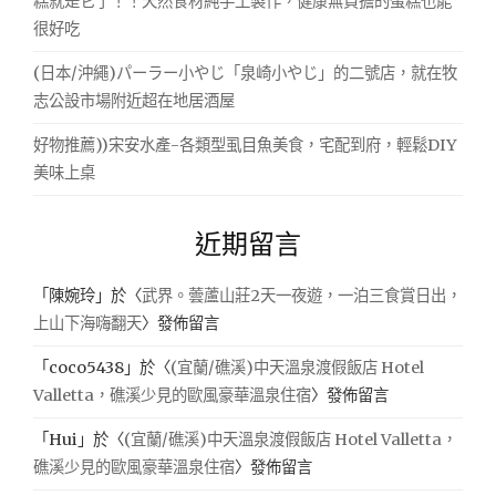
糕就是它了！！天然食材純手工製作，健康無負擔的蛋糕也能
很好吃
(日本/沖繩)パーラー小やじ「泉崎小やじ」的二號店，就在牧
志公設市場附近超在地居酒屋
好物推薦))宋安水產-各類型虱目魚美食，宅配到府，輕鬆DIY
美味上桌
近期留言
「
陳婉玲
」於〈
武界。蕓蘆山莊2天一夜遊，一泊三食賞日出，
上山下海嗨翻天
〉發佈留言
「
coco5438
」於〈
(宜蘭/礁溪)中天溫泉渡假飯店 Hotel
Valletta，礁溪少見的歐風豪華溫泉住宿
〉發佈留言
「
Hui
」於〈
(宜蘭/礁溪)中天溫泉渡假飯店 Hotel Valletta，
礁溪少見的歐風豪華溫泉住宿
〉發佈留言