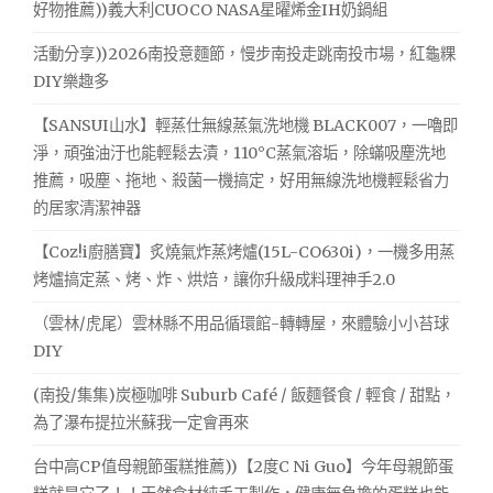
好物推薦))義大利CUOCO NASA星曜烯金IH奶鍋組
活動分享))2026南投意麵節，慢步南投走跳南投市場，紅龜粿
DIY樂趣多
【SANSUI山水】輕蒸仕無線蒸氣洗地機 BLACK007，一嚕即
淨，頑強油汙也能輕鬆去漬，110°C蒸氣溶垢，除蟎吸塵洗地
推薦，吸塵、拖地、殺菌一機搞定，好用無線洗地機輕鬆省力
的居家清潔神器
【Coz!i廚膳寶】炙燒氣炸蒸烤爐(15L-CO630i)，一機多用蒸
烤爐搞定蒸、烤、炸、烘焙，讓你升級成料理神手2.0
（雲林/虎尾）雲林縣不用品循環館-轉轉屋，來體驗小小苔球
DIY
(南投/集集)炭極咖啡 Suburb Café / 飯麵餐食 / 輕食 / 甜點，
為了瀑布提拉米蘇我一定會再來
台中高CP值母親節蛋糕推薦))【2度C Ni Guo】今年母親節蛋