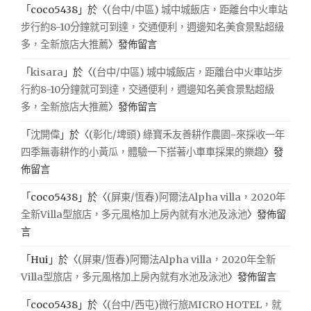
「
coco5438
」於〈
(台中/中區) 城中城飯店，距離台中火車站
步行約8-10分鐘就可到達，交通便利，週邊知名美食景點超級
多，全新旅店大推薦
〉發佈留言
「
kisara
」於〈
(台中/中區) 城中城飯店，距離台中火車站步
行約8-10分鐘就可到達，交通便利，週邊知名美食景點超級
多，全新旅店大推薦
〉發佈留言
「
沈開偉
」於〈
(彰化/埤頭) 綠寶禾友善耕作農園-來採收一年
四季無毒耕作的小黃瓜，體驗一下搭著小車車採果的樂趣
〉發
佈留言
「
coco5438
」於〈
(屏東/恆春)阿爾法Alpha villa，2020年
全新Villa型旅店，多元風格加上房內就有水池及泳池
〉發佈留
言
「
Hui
」於〈
(屏東/恆春)阿爾法Alpha villa，2020年全新
Villa型旅店，多元風格加上房內就有水池及泳池
〉發佈留言
「
coco5438
」於〈
(台中/西屯)微行旅MICRO HOTEL，就