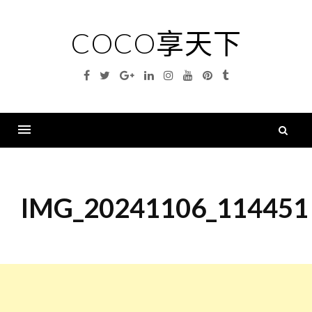
Skip
to
COCO享天下
content
Facebook
Twitter
Google
Linkedin
Instagram
YouTube
Pinterest
Tumblr
Plus
搜
尋
Menu
關
鍵
IMG_20241106_114451
字