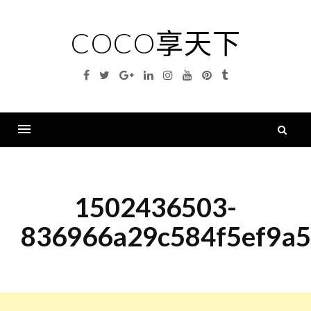
Skip
to
COCO享天下
content
Facebook
Twitter
Google
Linkedin
Instagram
YouTube
Pinterest
Tumblr
Plus
搜
尋
Menu
關
鍵
1502436503-
字
836966a29c584f5ef9a