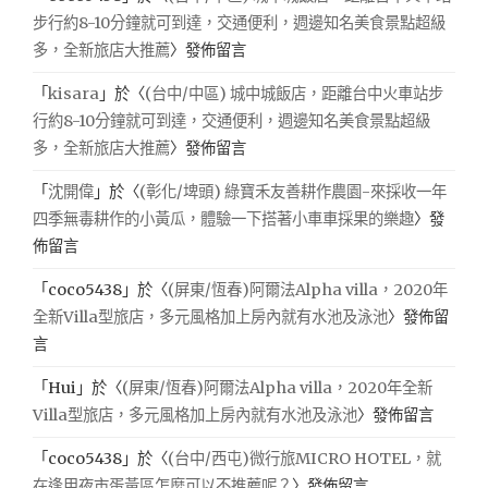
步行約8-10分鐘就可到達，交通便利，週邊知名美食景點超級
多，全新旅店大推薦
〉發佈留言
「
kisara
」於〈
(台中/中區) 城中城飯店，距離台中火車站步
行約8-10分鐘就可到達，交通便利，週邊知名美食景點超級
多，全新旅店大推薦
〉發佈留言
「
沈開偉
」於〈
(彰化/埤頭) 綠寶禾友善耕作農園-來採收一年
四季無毒耕作的小黃瓜，體驗一下搭著小車車採果的樂趣
〉發
佈留言
「
coco5438
」於〈
(屏東/恆春)阿爾法Alpha villa，2020年
全新Villa型旅店，多元風格加上房內就有水池及泳池
〉發佈留
言
「
Hui
」於〈
(屏東/恆春)阿爾法Alpha villa，2020年全新
Villa型旅店，多元風格加上房內就有水池及泳池
〉發佈留言
「
coco5438
」於〈
(台中/西屯)微行旅MICRO HOTEL，就
在逢甲夜市蛋黃區怎麼可以不推薦呢？
〉發佈留言