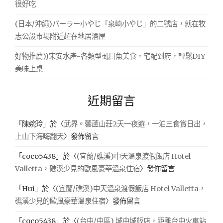
很好吃
(日本/沖繩)パーラー小やじ「泉崎小やじ」的二號店，就在牧
志公設市場附近超在地居酒屋
好物推薦))宋安水產-各類型虱目魚美食，宅配到府，輕鬆DIY
美味上桌
近期留言
「
陳婉玲
」於〈
武界。蕓蘆山莊2天一夜遊，一泊三食賞日出，
上山下海嗨翻天
〉發佈留言
「
coco5438
」於〈
(宜蘭/礁溪)中天溫泉渡假飯店 Hotel
Valletta，礁溪少見的歐風豪華溫泉住宿
〉發佈留言
「
Hui
」於〈
(宜蘭/礁溪)中天溫泉渡假飯店 Hotel Valletta，
礁溪少見的歐風豪華溫泉住宿
〉發佈留言
「
coco5438
」於〈
(台中/中區) 城中城飯店，距離台中火車站