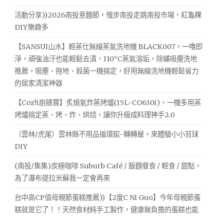
活動分享))2026南投意麵節，慢步南投走跳南投市場，紅龜粿
DIY樂趣多
【SANSUI山水】輕蒸仕無線蒸氣洗地機 BLACK007，一嚕即
淨，頑強油汙也能輕鬆去漬，110°C蒸氣溶垢，除蟎吸塵洗地
推薦，吸塵、拖地、殺菌一機搞定，好用無線洗地機輕鬆省力
的居家清潔神器
【Coz!i廚膳寶】炙燒氣炸蒸烤爐(15L-CO630i)，一機多用蒸
烤爐搞定蒸、烤、炸、烘焙，讓你升級成料理神手2.0
（雲林/虎尾）雲林縣不用品循環館-轉轉屋，來體驗小小苔球
DIY
(南投/集集)炭極咖啡 Suburb Café / 飯麵餐食 / 輕食 / 甜點，
為了瀑布提拉米蘇我一定會再來
台中高CP值母親節蛋糕推薦))【2度C Ni Guo】今年母親節蛋
糕就是它了！！天然食材純手工製作，健康無負擔的蛋糕也能