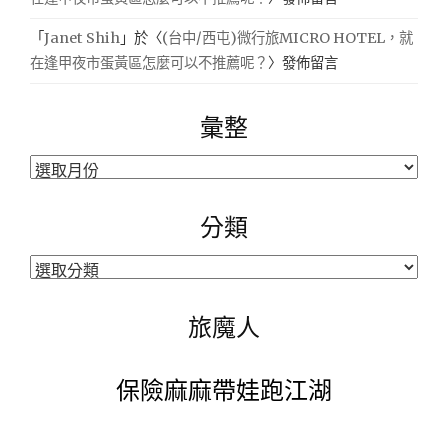
「
Janet Shih
」於〈
(台中/西屯)微行旅MICRO HOTEL，就
在逢甲夜市蛋黃區怎麼可以不推薦呢？
〉發佈留言
彙整
彙
整
分類
分
類
旅魔人
保險麻麻帶娃跑江湖