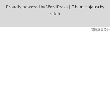
Proudly powered by WordPress
|
Theme: ajaira by
rakib
.
阿腸網頁設計