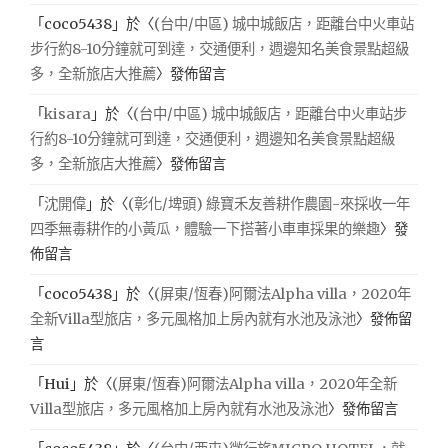
「
coco5438
」於〈
(台中/中區) 城中城飯店，距離台中火車站
步行約8-10分鐘就可到達，交通便利，週邊知名美食景點超級
多，全新旅店大推薦
〉發佈留言
「
kisara
」於〈
(台中/中區) 城中城飯店，距離台中火車站步
行約8-10分鐘就可到達，交通便利，週邊知名美食景點超級
多，全新旅店大推薦
〉發佈留言
「
沈開偉
」於〈
(彰化/埤頭) 綠寶禾友善耕作農園-來採收一年
四季無毒耕作的小黃瓜，體驗一下搭著小車車採果的樂趣
〉發
佈留言
「
coco5438
」於〈
(屏東/恆春)阿爾法Alpha villa，2020年
全新Villa型旅店，多元風格加上房內就有水池及泳池
〉發佈留
言
「
Hui
」於〈
(屏東/恆春)阿爾法Alpha villa，2020年全新
Villa型旅店，多元風格加上房內就有水池及泳池
〉發佈留言