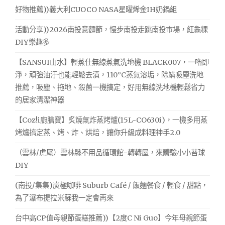
好物推薦))義大利CUOCO NASA星曜烯金IH奶鍋組
活動分享))2026南投意麵節，慢步南投走跳南投市場，紅龜粿
DIY樂趣多
【SANSUI山水】輕蒸仕無線蒸氣洗地機 BLACK007，一嚕即
淨，頑強油汙也能輕鬆去漬，110°C蒸氣溶垢，除蟎吸塵洗地
推薦，吸塵、拖地、殺菌一機搞定，好用無線洗地機輕鬆省力
的居家清潔神器
【Coz!i廚膳寶】炙燒氣炸蒸烤爐(15L-CO630i)，一機多用蒸
烤爐搞定蒸、烤、炸、烘焙，讓你升級成料理神手2.0
（雲林/虎尾）雲林縣不用品循環館-轉轉屋，來體驗小小苔球
DIY
(南投/集集)炭極咖啡 Suburb Café / 飯麵餐食 / 輕食 / 甜點，
為了瀑布提拉米蘇我一定會再來
台中高CP值母親節蛋糕推薦))【2度C Ni Guo】今年母親節蛋