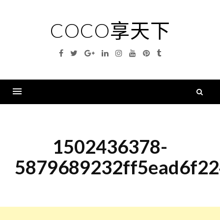
Skip
to
COCO享天下
content
Facebook
Twitter
Google
Linkedin
Instagram
YouTube
Pinterest
Tumblr
Plus
搜
尋
Menu
關
鍵
1502436378-
字
5879689232ff5ead6f2