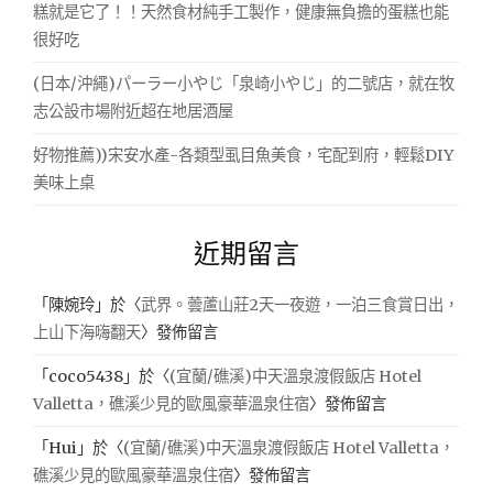
糕就是它了！！天然食材純手工製作，健康無負擔的蛋糕也能
很好吃
(日本/沖繩)パーラー小やじ「泉崎小やじ」的二號店，就在牧
志公設市場附近超在地居酒屋
好物推薦))宋安水產-各類型虱目魚美食，宅配到府，輕鬆DIY
美味上桌
近期留言
「
陳婉玲
」於〈
武界。蕓蘆山莊2天一夜遊，一泊三食賞日出，
上山下海嗨翻天
〉發佈留言
「
coco5438
」於〈
(宜蘭/礁溪)中天溫泉渡假飯店 Hotel
Valletta，礁溪少見的歐風豪華溫泉住宿
〉發佈留言
「
Hui
」於〈
(宜蘭/礁溪)中天溫泉渡假飯店 Hotel Valletta，
礁溪少見的歐風豪華溫泉住宿
〉發佈留言