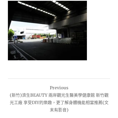
文
Previous
章
(新竹)濟生BEAUTY 兩岸觀光生醫美學健康館 新竹觀
導
光工廠 享受DIY的樂趣，更了解身體機能相當推薦(文
末有影音)
覽