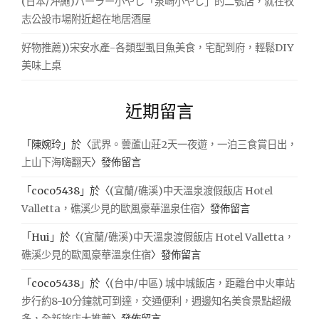
(日本/沖繩)パーラー小やじ「泉崎小やじ」的二號店，就在牧
志公設市場附近超在地居酒屋
好物推薦))宋安水產-各類型虱目魚美食，宅配到府，輕鬆DIY
美味上桌
近期留言
「
陳婉玲
」於〈
武界。蕓蘆山莊2天一夜遊，一泊三食賞日出，
上山下海嗨翻天
〉發佈留言
「
coco5438
」於〈
(宜蘭/礁溪)中天溫泉渡假飯店 Hotel
Valletta，礁溪少見的歐風豪華溫泉住宿
〉發佈留言
「
Hui
」於〈
(宜蘭/礁溪)中天溫泉渡假飯店 Hotel Valletta，
礁溪少見的歐風豪華溫泉住宿
〉發佈留言
「
coco5438
」於〈
(台中/中區) 城中城飯店，距離台中火車站
步行約8-10分鐘就可到達，交通便利，週邊知名美食景點超級