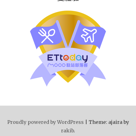
Proudly powered by WordPress
|
Theme: ajaira by
rakib
.