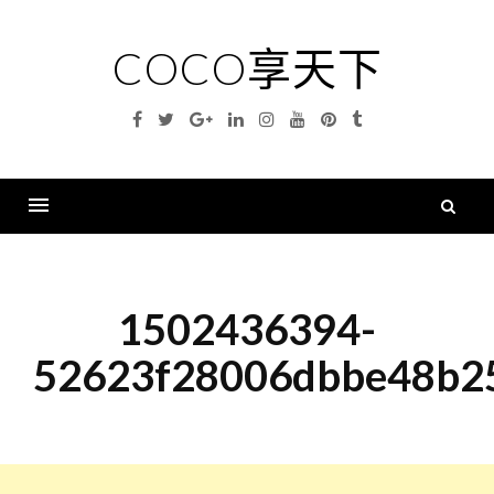
Skip
to
COCO享天下
content
Facebook
Twitter
Google
Linkedin
Instagram
YouTube
Pinterest
Tumblr
Plus
搜
尋
Menu
關
鍵
1502436394-
字
52623f28006dbbe48b2