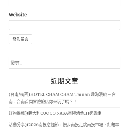
Website
Alternative:
搜
尋
關
近期文章
鍵
字:
(台南/楠西)HOTEL CHAM CHAM Tainan 趣淘漫旅 – 台
南，台南首間冒險旅店你來玩了嗎？！
好物推薦))義大利CUOCO NASA星曜烯金IH奶鍋組
活動分享))2026南投意麵節，慢步南投走跳南投市場，紅龜粿