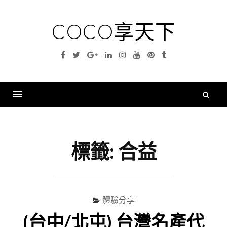
Skip
to
COCO享天下
content
Facebook
Twitter
Google
Linkedin
Instagram
YouTube
Pinterest
Tumblr
Plus
搜
尋
Menu
關
鍵
標籤:
合益
字
體驗分享
(台中/北屯) 台灣名產代