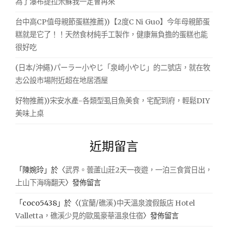
為了瀑布提拉米蘇我一定會再來
台中高CP值母親節蛋糕推薦))【2度C Ni Guo】今年母親節蛋
糕就是它了！！天然食材純手工製作，健康無負擔的蛋糕也能
很好吃
(日本/沖繩)パーラー小やじ「泉崎小やじ」的二號店，就在牧
志公設市場附近超在地居酒屋
好物推薦))宋安水產-各類型虱目魚美食，宅配到府，輕鬆DIY
美味上桌
近期留言
「
陳婉玲
」於〈
武界。蕓蘆山莊2天一夜遊，一泊三食賞日出，
上山下海嗨翻天
〉發佈留言
「
coco5438
」於〈
(宜蘭/礁溪)中天溫泉渡假飯店 Hotel
Valletta，礁溪少見的歐風豪華溫泉住宿
〉發佈留言