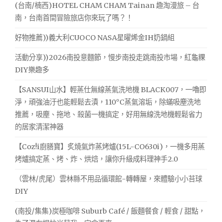
(台南/楠西)HOTEL CHAM CHAM Tainan 趣淘漫旅 – 台
足
購
東
南，台南首間冒險旅店你來玩了嗎？！
王
西
南
好物推薦))義大利CUOCO NASA星曜烯金IH奶鍋組
北
活動分享))2026南投意麵節，慢步南投走跳南投市場，紅龜粿
的
各
DIY樂趣多
地
名
【SANSUI山水】輕蒸仕無線蒸氣洗地機 BLACK007，一嚕即
產
淨，頑強油汙也能輕鬆去漬，110°C蒸氣溶垢，除蟎吸塵洗地
就
推薦，吸塵、拖地、殺菌一機搞定，好用無線洗地機輕鬆省力
要
的居家清潔神器
靠
代
【Coz!i廚膳寶】炙燒氣炸蒸烤爐(15L-CO630i)，一機多用蒸
購
烤爐搞定蒸、烤、炸、烘焙，讓你升級成料理神手2.0
王"
（雲林/虎尾）雲林縣不用品循環館-轉轉屋，來體驗小小苔球
DIY
(南投/集集)炭極咖啡 Suburb Café / 飯麵餐食 / 輕食 / 甜點，