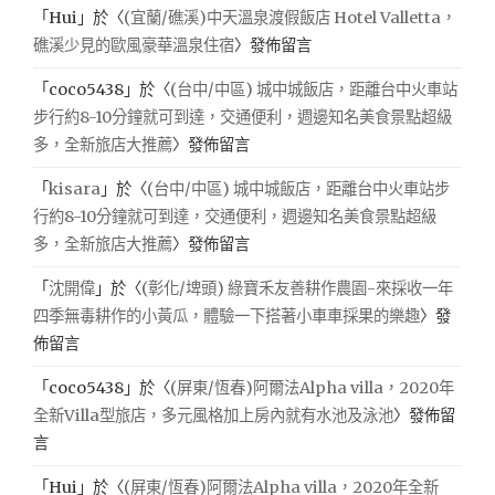
「
Hui
」於〈
(宜蘭/礁溪)中天溫泉渡假飯店 Hotel Valletta，
礁溪少見的歐風豪華溫泉住宿
〉發佈留言
「
coco5438
」於〈
(台中/中區) 城中城飯店，距離台中火車站
步行約8-10分鐘就可到達，交通便利，週邊知名美食景點超級
多，全新旅店大推薦
〉發佈留言
「
kisara
」於〈
(台中/中區) 城中城飯店，距離台中火車站步
行約8-10分鐘就可到達，交通便利，週邊知名美食景點超級
多，全新旅店大推薦
〉發佈留言
「
沈開偉
」於〈
(彰化/埤頭) 綠寶禾友善耕作農園-來採收一年
四季無毒耕作的小黃瓜，體驗一下搭著小車車採果的樂趣
〉發
佈留言
「
coco5438
」於〈
(屏東/恆春)阿爾法Alpha villa，2020年
全新Villa型旅店，多元風格加上房內就有水池及泳池
〉發佈留
言
「
Hui
」於〈
(屏東/恆春)阿爾法Alpha villa，2020年全新