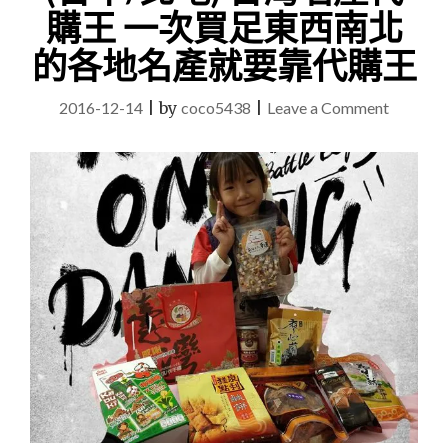
購王 一次買足東西南北
的各地名產就要靠代購王
on
2016-12-14
|
by
coco5438
|
Leave a Comment
(台
中/
北
屯)
台
灣
名
產
代
購
王
一