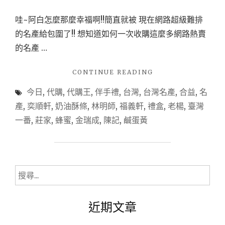
次
哇~阿白怎麼那麼幸福啊!!簡直就被 現在網路超級難排
買
的名產給包圍了!! 想知道如何一次收購這麼多網路熱賣
足
的名產 …
東
西
"
CONTINUE READING
南
(台
今日
,
代購
,
代購王
,
伴手禮
,
台灣
,
台灣名產
,
合益
,
名
中/
北
北
產
,
奕順軒
,
奶油酥條
,
林明師
,
福義軒
,
禮盒
,
老楊
,
臺灣
的
屯)
一番
,
莊家
,
蜂蜜
,
金瑞成
,
陳記
,
鹹蛋黃
各
台
灣
地
名
名
產
產
代
搜
購
就
尋
王
要
關
一
近期文章
靠
鍵
次
買
字:
代