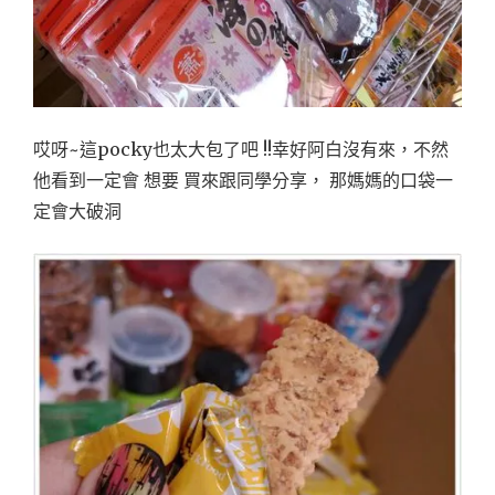
哎呀~這pocky也太大包了吧 !!幸好阿白沒有來，不然
他看到一定會 想要 買來跟同學分享， 那媽媽的口袋一
定會大破洞