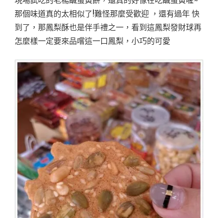
現場試吃的老楊鹹蛋黃餅，還真的好像在吃鹹蛋黃喔~
那個味道真的太相似了!難怪那麼受歡迎 ，還有過年 快
到了，那鳳梨酥也是伴手禮之一，看到這鳳梨發財球再
怎麼樣一定要來品嚐這一口鳳梨，小巧的可愛