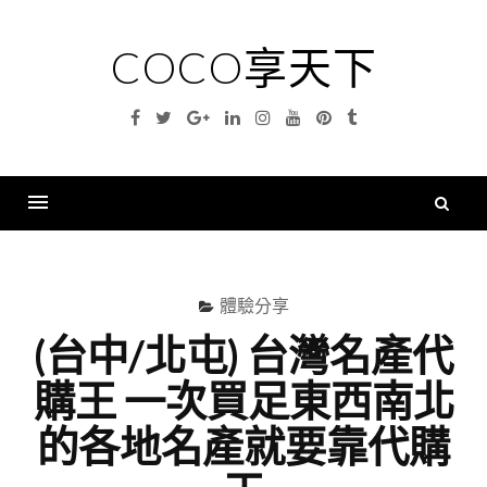
Skip
to
COCO享天下
content
Facebook
Twitter
Google
Linkedin
Instagram
YouTube
Pinterest
Tumblr
Plus
搜
尋
Menu
關
鍵
體驗分享
字
(台中/北屯) 台灣名產代
購王 一次買足東西南北
的各地名產就要靠代購