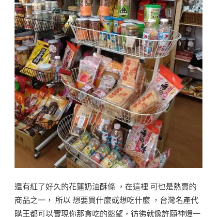
還有紅了好久的花蓮奶油酥條 ，在這裡 可也是熱賣的
商品之一， 所以 想要買什麼或想吃什麼 ，台灣名產代
購王都可以實現你那貪吃的慾望，彷彿就像許願神燈一