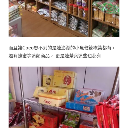
而且讓Coco想不到的是連澎湖的小魚乾辣椒醬都有，
還有蜂蜜等這類商品， 更是連茶葉這些也都有