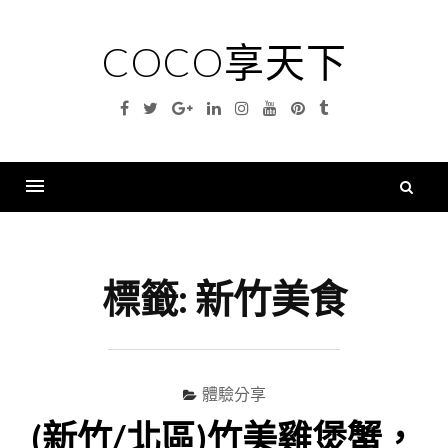
Skip
to
COCO享天下
content
Facebook
Twitter
Google
Linkedin
Instagram
YouTube
Pinterest
Tumblr
Plus
搜
尋
Menu
關
鍵
標籤:
新竹美食
字
體驗分享
(新竹/北區)竹美雞煲蟹，