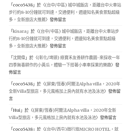
「
coco5438
」於〈
(台中/中區) 城中城飯店，距離台中火車站
步行約8-10分鐘就可到達，交通便利，週邊知名美食景點超級
多，全新旅店大推薦
〉發佈留言
「
kisara
」於〈
(台中/中區) 城中城飯店，距離台中火車站步
行約8-10分鐘就可到達，交通便利，週邊知名美食景點超級
多，全新旅店大推薦
〉發佈留言
「
沈開偉
」於〈
(彰化/埤頭) 綠寶禾友善耕作農園-來採收一年
四季無毒耕作的小黃瓜，體驗一下搭著小車車採果的樂趣
〉發
佈留言
「
coco5438
」於〈
(屏東/恆春)阿爾法Alpha villa，2020年
全新Villa型旅店，多元風格加上房內就有水池及泳池
〉發佈留
言
「
Hui
」於〈
(屏東/恆春)阿爾法Alpha villa，2020年全新
Villa型旅店，多元風格加上房內就有水池及泳池
〉發佈留言
「
coco5438
」於〈
(台中/西屯)微行旅MICRO HOTEL，就