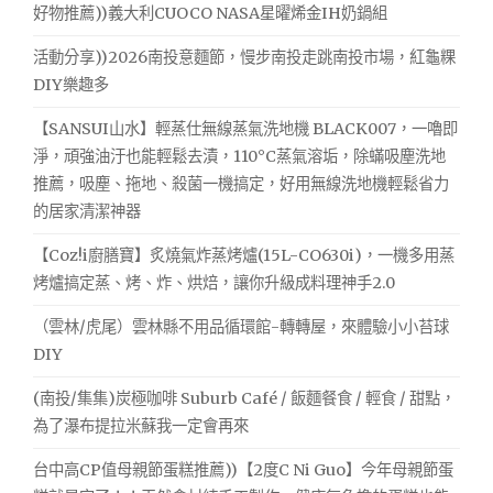
友
好物推薦))義大利CUOCO NASA星曜烯金IH奶鍋組
善
活動分享))2026南投意麵節，慢步南投走跳南投市場，紅龜粿
寵
物
DIY樂趣多
餐
廳)
【SANSUI山水】輕蒸仕無線蒸氣洗地機 BLACK007，一嚕即
(已
淨，頑強油汙也能輕鬆去漬，110°C蒸氣溶垢，除蟎吸塵洗地
歇
推薦，吸塵、拖地、殺菌一機搞定，好用無線洗地機輕鬆省力
業)"
的居家清潔神器
【Coz!i廚膳寶】炙燒氣炸蒸烤爐(15L-CO630i)，一機多用蒸
烤爐搞定蒸、烤、炸、烘焙，讓你升級成料理神手2.0
（雲林/虎尾）雲林縣不用品循環館-轉轉屋，來體驗小小苔球
DIY
(南投/集集)炭極咖啡 Suburb Café / 飯麵餐食 / 輕食 / 甜點，
為了瀑布提拉米蘇我一定會再來
台中高CP值母親節蛋糕推薦))【2度C Ni Guo】今年母親節蛋