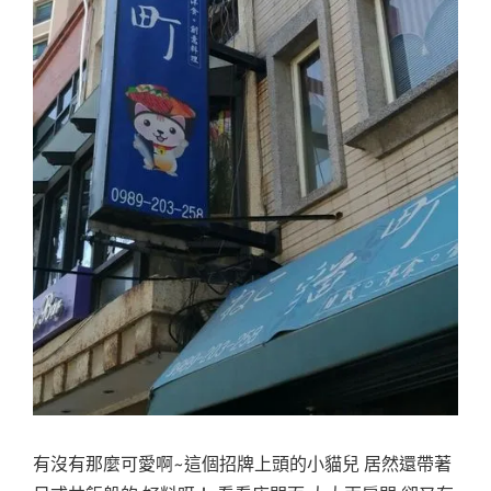
日
也
千
式。
萬
洋
不
食。
要
錯
創
過
意
多
料
項
手
理
作
(
火
新
鍋
好
竹
料"
友
善
寵
物
有沒有那麼可愛啊~這個招牌上頭的小貓兒 居然還帶著
餐