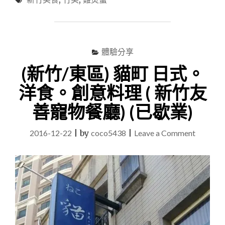
竹/
不
北
要
區)
錯
竹
美
過
體驗分享
雞
多
煲
(新竹/東區) 貓町 日式。
項
蟹，
雞
手
洋食。創意料理 ( 新竹友
湯
作
善寵物餐廳) (已歇業)
裡
火
加
蟹
鍋
on
2016-12-22
|
by
coco5438
|
Leave a Comment
的
好
(新
超
料
級
竹/
豪
東
華
區)
火
鍋，
貓
另
町
外