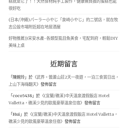
糕就是它了！！天然食材純手工製作，健康無負擔的蛋糕也能
很好吃
(日本/沖繩)パーラー小やじ「泉崎小やじ」的二號店，就在牧
志公設市場附近超在地居酒屋
好物推薦))宋安水產-各類型虱目魚美食，宅配到府，輕鬆DIY
美味上桌
近期留言
「
陳婉玲
」於〈
武界。蕓蘆山莊2天一夜遊，一泊三食賞日出，
上山下海嗨翻天
〉發佈留言
「
coco5438
」於〈
(宜蘭/礁溪)中天溫泉渡假飯店 Hotel
Valletta，礁溪少見的歐風豪華溫泉住宿
〉發佈留言
「
Hui
」於〈
(宜蘭/礁溪)中天溫泉渡假飯店 Hotel Valletta，
礁溪少見的歐風豪華溫泉住宿
〉發佈留言