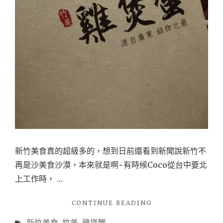
湯
裡
加
蟹
的
超
級
豪
華
火
鍋，
新竹美食真的超級多的，想到日前還看到新聞說新竹不
另
再是沙美食沙漠，本來就是啊~有時候Coco從台中要北
外
上工作時， …
也
千
"
CONTINUE READING
萬
(新
新竹美食
,
竹美
,
雞煲蟹