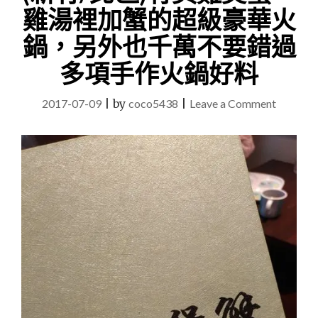
雞湯裡加蟹的超級豪華火
鍋，另外也千萬不要錯過
多項手作火鍋好料
on
2017-07-09
|
by
coco5438
|
Leave a Comment
(新
竹/
北
區)
竹
美
雞
煲
蟹，
雞