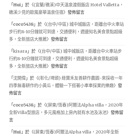
「
Hui
」於〈
(宜蘭/礁溪)中天溫泉渡假飯店 Hotel Valletta，
礁溪少見的歐風豪華溫泉住宿
〉發佈留言
「
coco5438
」於〈
(台中/中區) 城中城飯店，距離台中火車站
步行約8-10分鐘就可到達，交通便利，週邊知名美食景點超級
多，全新旅店大推薦
〉發佈留言
「
kisara
」於〈
(台中/中區) 城中城飯店，距離台中火車站步
行約8-10分鐘就可到達，交通便利，週邊知名美食景點超級
多，全新旅店大推薦
〉發佈留言
「
沈開偉
」於〈
(彰化/埤頭) 綠寶禾友善耕作農園-來採收一年
四季無毒耕作的小黃瓜，體驗一下搭著小車車採果的樂趣
〉發
佈留言
「
coco5438
」於〈
(屏東/恆春)阿爾法Alpha villa，2020年
全新Villa型旅店，多元風格加上房內就有水池及泳池
〉發佈留
言
「
Hui
」於〈
(屏東/恆春)阿爾法Alpha villa，2020年全新