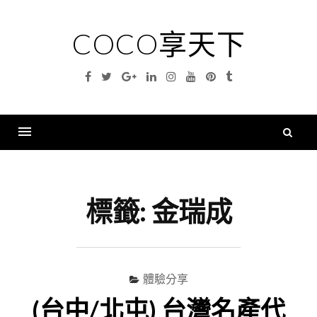
Skip
to
COCO享天下
content
Facebook
Twitter
Google
Linkedin
Instagram
YouTube
Pinterest
Tumblr
Plus
搜
尋
Menu
關
鍵
標籤:
金瑞成
字
體驗分享
(台中/北屯) 台灣名產代