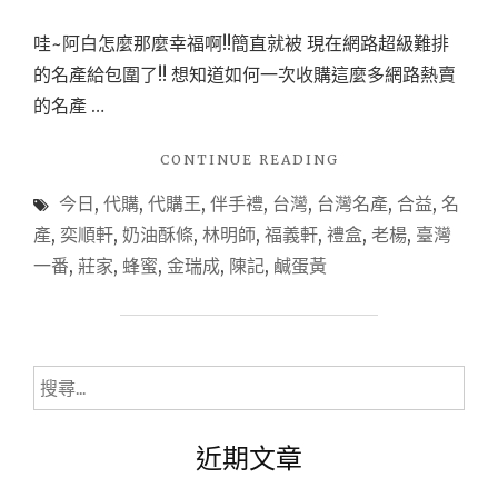
次
哇~阿白怎麼那麼幸福啊!!簡直就被 現在網路超級難排
買
的名產給包圍了!! 想知道如何一次收購這麼多網路熱賣
足
的名產 …
東
西
"
CONTINUE READING
南
(台
今日
,
代購
,
代購王
,
伴手禮
,
台灣
,
台灣名產
,
合益
,
名
中/
北
北
產
,
奕順軒
,
奶油酥條
,
林明師
,
福義軒
,
禮盒
,
老楊
,
臺灣
的
屯)
一番
,
莊家
,
蜂蜜
,
金瑞成
,
陳記
,
鹹蛋黃
各
台
灣
地
名
名
產
產
代
搜
購
就
尋
王
要
關
一
近期文章
靠
鍵
次
買
字:
代