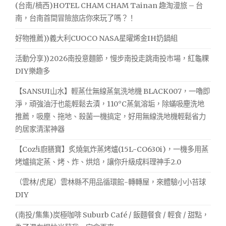
(台南/楠西)HOTEL CHAM CHAM Tainan 趣淘漫旅 – 台
足
購
東
南，台南首間冒險旅店你來玩了嗎？！
王
西
南
好物推薦))義大利CUOCO NASA星曜烯金IH奶鍋組
北
活動分享))2026南投意麵節，慢步南投走跳南投市場，紅龜粿
的
各
DIY樂趣多
地
名
【SANSUI山水】輕蒸仕無線蒸氣洗地機 BLACK007，一嚕即
產
淨，頑強油汙也能輕鬆去漬，110°C蒸氣溶垢，除蟎吸塵洗地
就
推薦，吸塵、拖地、殺菌一機搞定，好用無線洗地機輕鬆省力
要
的居家清潔神器
靠
代
【Coz!i廚膳寶】炙燒氣炸蒸烤爐(15L-CO630i)，一機多用蒸
購
烤爐搞定蒸、烤、炸、烘焙，讓你升級成料理神手2.0
王"
（雲林/虎尾）雲林縣不用品循環館-轉轉屋，來體驗小小苔球
DIY
(南投/集集)炭極咖啡 Suburb Café / 飯麵餐食 / 輕食 / 甜點，