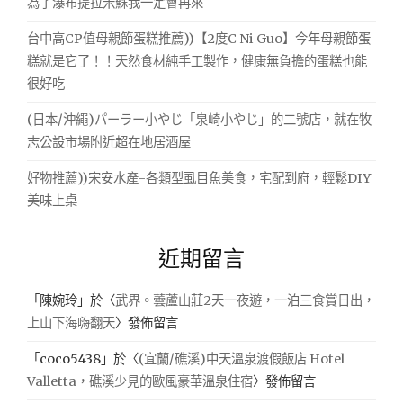
為了瀑布提拉米蘇我一定會再來
台中高CP值母親節蛋糕推薦))【2度C Ni Guo】今年母親節蛋
糕就是它了！！天然食材純手工製作，健康無負擔的蛋糕也能
很好吃
(日本/沖繩)パーラー小やじ「泉崎小やじ」的二號店，就在牧
志公設市場附近超在地居酒屋
好物推薦))宋安水產-各類型虱目魚美食，宅配到府，輕鬆DIY
美味上桌
近期留言
「
陳婉玲
」於〈
武界。蕓蘆山莊2天一夜遊，一泊三食賞日出，
上山下海嗨翻天
〉發佈留言
「
coco5438
」於〈
(宜蘭/礁溪)中天溫泉渡假飯店 Hotel
Valletta，礁溪少見的歐風豪華溫泉住宿
〉發佈留言