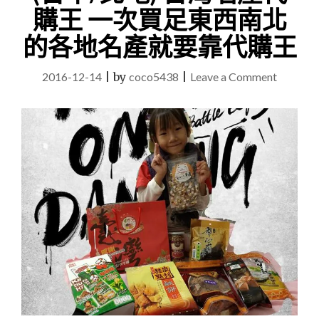
購王 一次買足東西南北
的各地名產就要靠代購王
on
2016-12-14
|
by
coco5438
|
Leave a Comment
(台
中/
北
屯)
台
灣
名
產
代
購
王
一