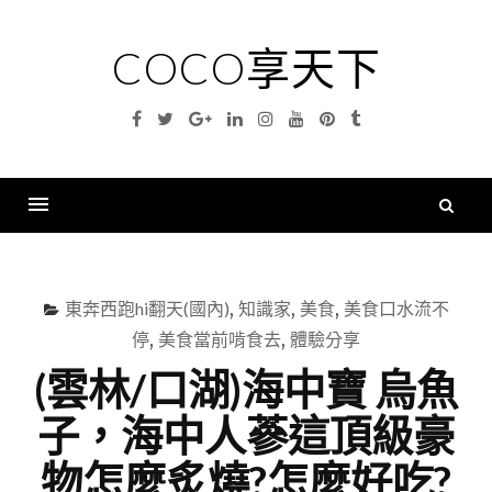
Skip
to
COCO享天下
content
Facebook
Twitter
Google
Linkedin
Instagram
YouTube
Pinterest
Tumblr
Plus
搜
尋
Menu
關
鍵
東奔西跑hi翻天(國內)
,
知識家
,
美食
,
美食口水流不
字
停
,
美食當前啃食去
,
體驗分享
(雲林/口湖)海中寶 烏魚
子，海中人蔘這頂級豪
物怎麼炙燒?怎麼好吃?