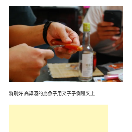
將刷好 高粱酒的烏魚子用叉子子側邊叉上