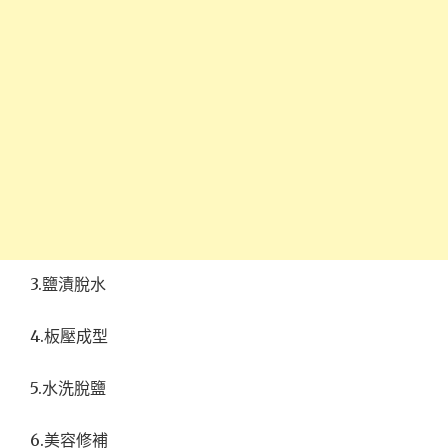
3.鹽漬脫水
4.板壓成型
5.水洗脫鹽
6.美容修補