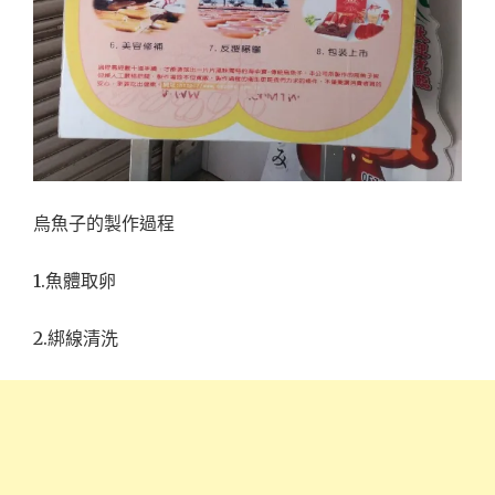
烏魚子的製作過程
1.魚體取卵
2.綁線清洗