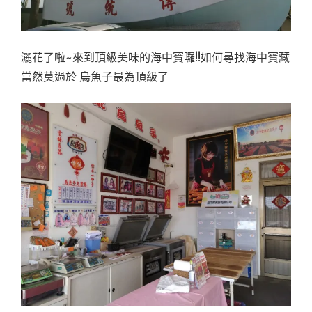
灑花了啦~來到頂級美味的海中寶囉!!如何尋找海中寶藏
當然莫過於 烏魚子最為頂級了