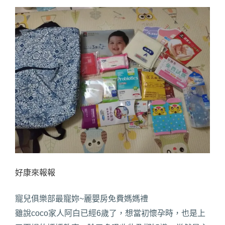
好康來報報
寵兒俱樂部最寵妳~麗嬰房免費媽媽禮
雖說coco家人阿白已經6歲了，想當初懷孕時，也是上