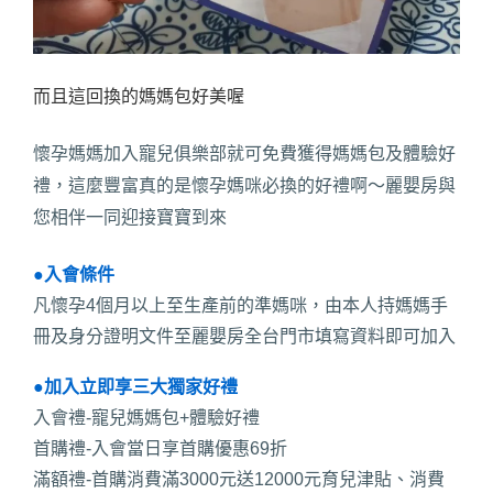
而且這回換的媽媽包好美喔
懷孕媽媽加入寵兒俱樂部就可免費獲得媽媽包及體驗好
禮，這麼豐富真的是懷孕媽咪必換的好禮啊～麗嬰房與
您相伴一同迎接寶寶到來
●入會條件
凡懷孕4個月以上至生產前的準媽咪，由本人持媽媽手
冊及身分證明文件至麗嬰房全台門市填寫資料即可加入
●加入立即享三大獨家好禮
入會禮-寵兒媽媽包+體驗好禮
首購禮-入會當日享首購優惠69折
滿額禮-首購消費滿3000元送12000元育兒津貼、消費