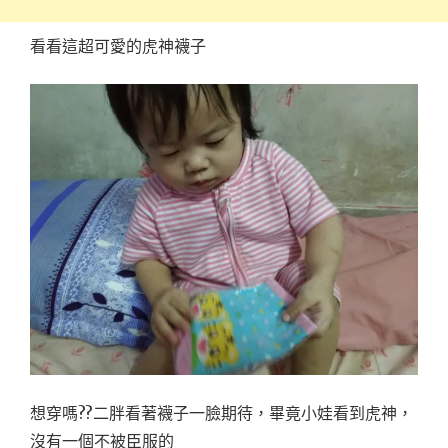
看看這超可愛的虎神襪子
想穿嗎??二胖看著襪子一臉期待，畢竟小娃看到虎神，
沒有一個不被臣服的