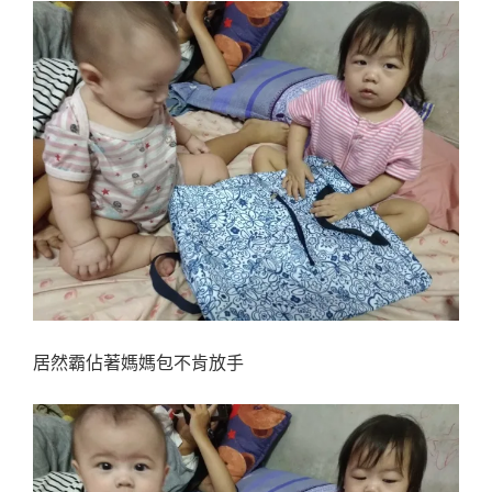
居然霸佔著媽媽包不肯放手