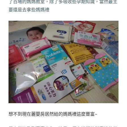
了百場的媽媽教室，除了多吸收些孕期知識，當然最主
要還是去拿些媽媽禮
想不到現在麗嬰房居然給的媽媽禮這麼豐富~