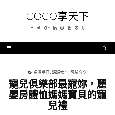
Skip
to
COCO享天下
content
Facebook
Twitter
Google
Linkedin
Instagram
YouTube
Pinterest
Tumblr
Plus
搜
尋
Menu
關
鍵
媽媽手冊
,
媽媽教室
,
體驗分享
字
寵兒俱樂部最寵妳，麗
嬰房體恤媽媽寶貝的寵
兒禮