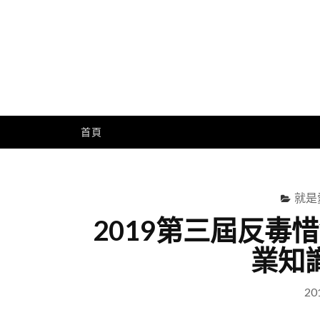
Skip
to
content
Me
首頁
就是
2019第三屆反毒
業知
20