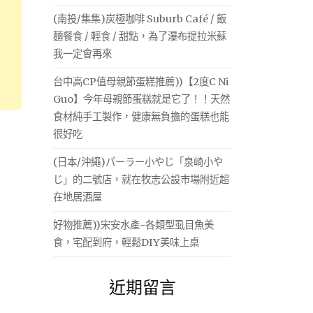
(南投/集集)炭極咖啡 Suburb Café / 飯
麵餐食 / 輕食 / 甜點，為了瀑布提拉米蘇
我一定會再來
台中高CP值母親節蛋糕推薦))【2度C Ni
Guo】今年母親節蛋糕就是它了！！天然
食材純手工製作，健康無負擔的蛋糕也能
很好吃
(日本/沖繩)パーラー小やじ「泉崎小や
じ」的二號店，就在牧志公設市場附近超
在地居酒屋
好物推薦))宋安水產-各類型虱目魚美
食，宅配到府，輕鬆DIY美味上桌
近期留言