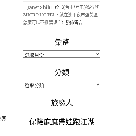
「
Janet Shih
」於〈
(台中/西屯)微行旅
MICRO HOTEL，就在逢甲夜市蛋黃區
怎麼可以不推薦呢？
〉發佈留言
彙整
彙
整
分類
分
類
旅魔人
也有
保險麻麻帶娃跑江湖