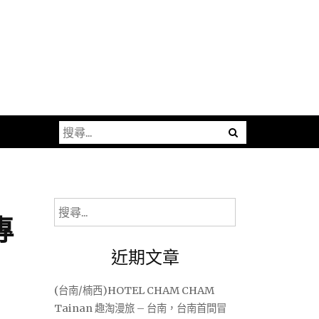
搜
尋
關
鍵
字:
搜
專
尋
關
近期文章
鍵
字:
(台南/楠西)HOTEL CHAM CHAM
Tainan 趣淘漫旅 – 台南，台南首間冒