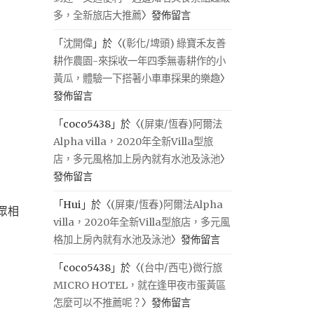
多，全新旅店大推薦
〉發佈留言
「
沈開偉
」於〈
(彰化/埤頭) 綠寶禾友善
耕作農園-來採收一年四季無毒耕作的小
黃瓜，體驗一下搭著小車車採果的樂趣
〉
發佈留言
「
coco5438
」於〈
(屏東/恆春)阿爾法
Alpha villa，2020年全新Villa型旅
店，多元風格加上房內就有水池及泳池
〉
發佈留言
「
Hui
」於〈
(屏東/恆春)阿爾法Alpha
眾相
villa，2020年全新Villa型旅店，多元風
格加上房內就有水池及泳池
〉發佈留言
「
coco5438
」於〈
(台中/西屯)微行旅
MICRO HOTEL，就在逢甲夜市蛋黃區
怎麼可以不推薦呢？
〉發佈留言