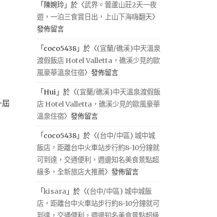
「
陳婉玲
」於〈
武界。蕓蘆山莊2天一夜
遊，一泊三食賞日出，上山下海嗨翻天
〉
發佈留言
「
coco5438
」於〈
(宜蘭/礁溪)中天溫泉
渡假飯店 Hotel Valletta，礁溪少見的歐
風豪華溫泉住宿
〉發佈留言
「
Hui
」於〈
(宜蘭/礁溪)中天溫泉渡假飯
一屆
店 Hotel Valletta，礁溪少見的歐風豪華
溫泉住宿
〉發佈留言
「
coco5438
」於〈
(台中/中區) 城中城
飯店，距離台中火車站步行約8-10分鐘就
可到達，交通便利，週邊知名美食景點超
級多，全新旅店大推薦
〉發佈留言
「
kisara
」於〈
(台中/中區) 城中城飯
店，距離台中火車站步行約8-10分鐘就可
到達，交通便利，週邊知名美食景點超級