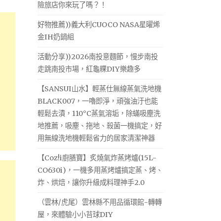
險旅店你來玩了嗎？！
好物推薦))義大利CUOCO NASA星曜烯
金IH奶鍋組
活動分享))2026南投意麵節，慢步南投
走跳南投市場，紅龜粿DIY樂趣多
【SANSUI山水】輕蒸仕無線蒸氣洗地機
BLACK007，一嚕即淨，頑強油汙也能
輕鬆去漬，110°C蒸氣溶垢，除蟎吸塵洗
地推薦，吸塵、拖地、殺菌一機搞定，好
用無線洗地機輕鬆省力的居家清潔神器
【Coz!i廚膳寶】炙燒氣炸蒸烤爐(15L-
CO630i)，一機多用蒸烤爐搞定蒸、烤、
炸、烘焙，讓你升級成料理神手2.0
（雲林/虎尾）雲林縣不用品循環館-轉轉
屋，來體驗小小苔球DIY