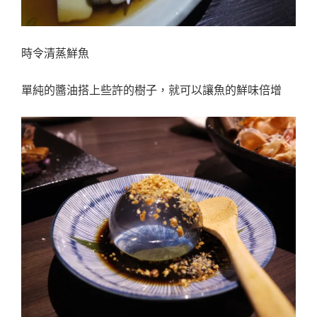
時令清蒸鮮魚
單純的醬油搭上些許的樹子，就可以讓魚的鮮味倍增