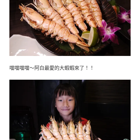
噹噹噹噹～阿白最愛的大蝦蝦來了！！