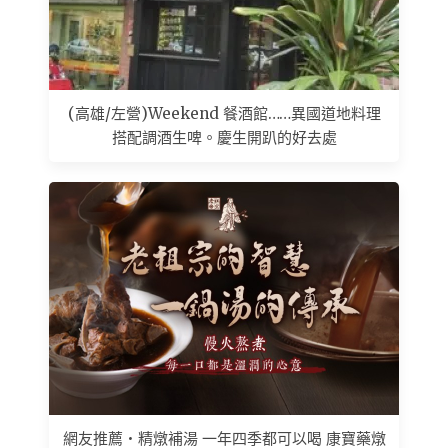
(高雄/左營)Weekend 餐酒館……異國道地料理
搭配調酒生啤。慶生開趴的好去處
網友推薦 • 精燉補湯 一年四季都可以喝 康寶藥燉