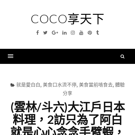
Skip
to
COCO享天下
content
Facebook
Twitter
Google
Linkedin
Instagram
YouTube
Pinterest
Tumblr
Plus
搜
尋
Menu
關
鍵
就是愛白白
,
美食口水流不停
,
美食當前啃食去
,
體驗
字
分享
(雲林/斗六)大江戶日本
料理，2訪只為了阿白
就是心心念念手臂蝦，