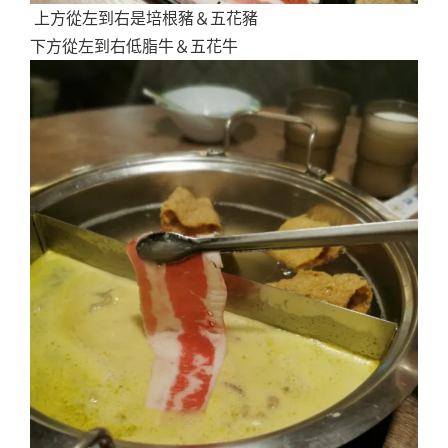
上方從左到右是
培根豬＆五花豬
下方從左到右
低脂牛＆五花牛