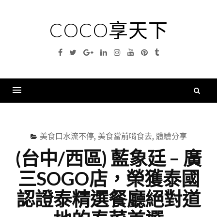
Skip
to
COCO享天下
content
Facebook
Twitter
Google
Linkedin
Instagram
YouTube
Pinterest
Tumblr
Plus
搜
尋
Menu
關
鍵
美食口水流不停
,
美食當前啃食去
,
體驗分享
字
(台中/西區) 藍象廷 – 廣
三SOGO店，榮獲泰國
認證泰精選餐廳絕對道