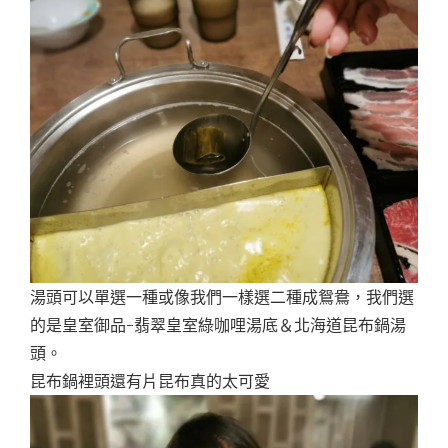
湯頭可以單選一種或像我們一樣選二種成鴛鴦，我們選
的是皇室御品-翡翠皇室綠咖哩湯底＆北海道昆布鍋湯
頭。
昆布鍋裡頭還有片昆布真的太可愛