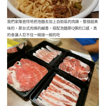
我們家隆爸特地把泡麵去加上自助區的肉躁，整個超美
味的，那台式肉燥的鹹香，搭配泡麵那Q彈的口感，真
的會讓人忍不住一碗接一碗的吃