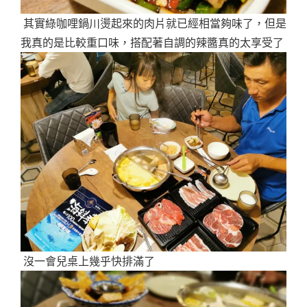
其實綠咖哩鍋川燙起來的肉片就已經相當夠味了，但是
我真的是比較重口味，搭配著自調的辣醬真的太享受了
沒一會兒桌上幾乎快排滿了