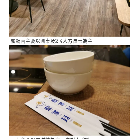
餐廳內主要以圓桌及2-4人方長桌為主