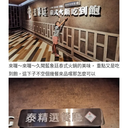
來囉～來囉～久聞藍象廷泰式火鍋的美味， 重點又是吃
到飽，這下子不空個幾餐來品嚐那怎麼可以