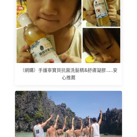
（網購）手護寧寶貝抗菌洗髮精&舒膚凝膠……安
心推薦