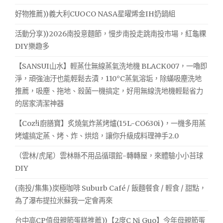
好物推薦))義大利CUOCO NASA星曜烯金IH奶鍋組
活動分享))2026南投意麵節，慢步南投走跳南投市場，紅龜粿
DIY樂趣多
【SANSUI山水】輕蒸仕無線蒸氣洗地機 BLACK007，一嚕即
淨，頑強油汙也能輕鬆去漬，110°C蒸氣溶垢，除蟎吸塵洗地
推薦，吸塵、拖地、殺菌一機搞定，好用無線洗地機輕鬆省力
的居家清潔神器
【Coz!i廚膳寶】炙燒氣炸蒸烤爐(15L-CO630i)，一機多用蒸
烤爐搞定蒸、烤、炸、烘焙，讓你升級成料理神手2.0
（雲林/虎尾）雲林縣不用品循環館-轉轉屋，來體驗小小苔球
DIY
(南投/集集)炭極咖啡 Suburb Café / 飯麵餐食 / 輕食 / 甜點，
為了瀑布提拉米蘇我一定會再來
台中高CP值母親節蛋糕推薦))【2度C Ni Guo】今年母親節蛋