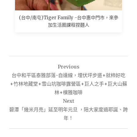
(台中/南屯)Tiger Family -台中惠中門市，來參
加生活圈課程捏麵人
文
Previous
章
台中和平區泰雅部落-自達線，埋伏坪步道+就柿好吃
導
+竹林地藏堂+雪山坑咖啡露營區+巨人之手+巨大山蘇
林+樸雅咖啡
覽
Next
碧潭「幾米月亮」延至明年元旦 ，陪大家度過耶誕、跨
年！