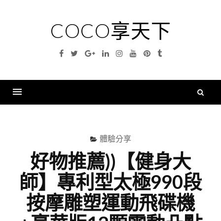
Skip
to
COCO享天下
content
Facebook
Twitter
Google
Linkedin
Instagram
YouTube
Pinterest
Tumblr
Plus
搜
尋
Menu
關
鍵
體驗分享
字
好物推薦))【健身大
師】專利型太極990段
按摩雕塑運動飛碟機