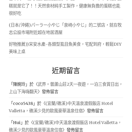
糕就是它了！！天然食材純手工製作，健康無負擔的蛋糕也能
很好吃
(日本/沖繩)パーラー小やじ「泉崎小やじ」的二號店，就在牧
志公設市場附近超在地居酒屋
好物推薦))宋安水產-各類型虱目魚美食，宅配到府，輕鬆DIY
美味上桌
近期留言
「
陳婉玲
」於〈
武界。蕓蘆山莊2天一夜遊，一泊三食賞日出，
上山下海嗨翻天
〉發佈留言
「
coco5438
」於〈
(宜蘭/礁溪)中天溫泉渡假飯店 Hotel
Valletta，礁溪少見的歐風豪華溫泉住宿
〉發佈留言
「
Hui
」於〈
(宜蘭/礁溪)中天溫泉渡假飯店 Hotel Valletta，
礁溪少見的歐風豪華溫泉住宿
〉發佈留言