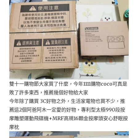
雙十一購物節大家買了什麼，今年1111購物coco可真是
敗了許多東西，推薦幾個好物給大家
今年除了購買 3C好物之外，生活家電物也買不少，推
薦這2個阿爸阿木一定愛的好物，專利型太極990段按
摩雕塑運動飛碟機+MRF高規16顆金按摩頭安心舒眠按
摩枕