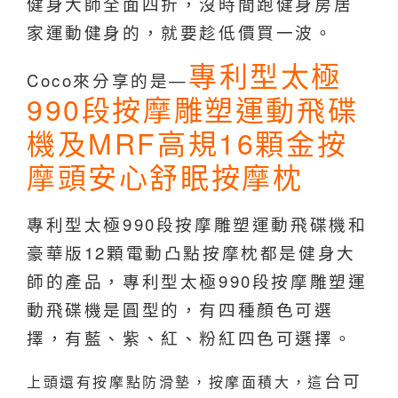
健身大師全面四折，沒時間跑健身房居
家運動健身的，就要趁低價買一波。
專利型太極
Coco來分享的是—
990段按摩雕塑運動飛碟
機及
MRF高規16顆金按
摩頭安心舒眠按摩枕
專利型太極990段按摩雕塑運動飛碟機和
豪華版12顆電動凸點按摩枕都是健身大
師的產品，
專利型太極990段按摩雕塑運
動飛碟機是圓型的，
有四種顏色可選
擇，
有藍
、紫
、紅、粉紅四色可選擇。
台可
上頭還有按摩點防滑墊，按摩面積大，這