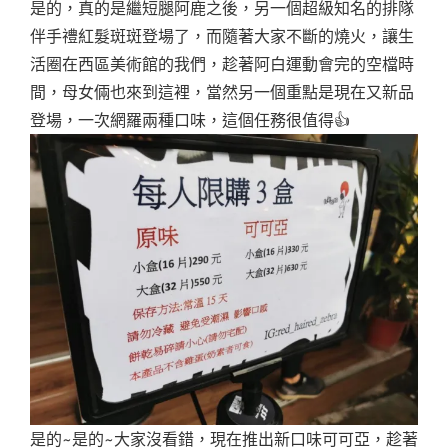
是的，真的是繼短腿阿鹿之後，另一個超級知名的排隊
伴手禮紅髮斑斑登場了，而隨著大家不斷的燒火，讓生
活圈在西區美術館的我們，趁著阿白運動會完的空檔時
間，母女倆也來到這裡，當然另一個重點是現在又新品
登場，一次網羅兩種口味，這個任務很值得👍
是的~是的~大家沒看錯，現在推出新口味可可亞，趁著