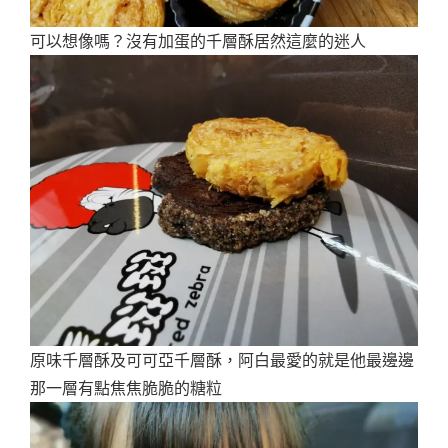
可以想像嗎？沒有加蛋的千層酥居然這麼的迷人
原味千層酥及可可亞千層酥，阿白最愛的就是他最邊邊
那一層有點焦焦脆脆的糖粒