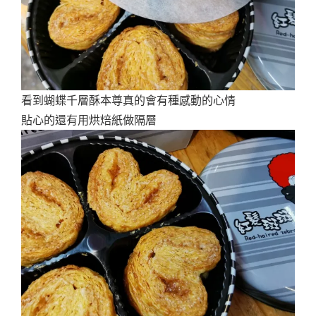
看到蝴蝶千層酥本尊真的會有種感動的心情
貼心的還有用烘焙紙做隔層