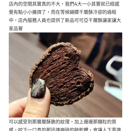
店內的空間其實真的不大，我們4大一小其實就已經感
覺有點小小擁擠了，而在等候蝴蝶千層酥冷卻的過程
中，店內服務人員也提供了新品可可亞千層酥讓家讓大
家品嘗
可以感受到那層層酥脆的紋理，加上邊邊那糖粒的質
感，咬下一口真的那迅速崩碎的餅乾體，會讓人下意識