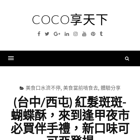
Skip
to
COCO享天下
content
Facebook
Twitter
Google
Linkedin
Instagram
YouTube
Pinterest
Tumblr
Plus
搜
尋
Menu
關
鍵
美食口水流不停
,
美食當前啃食去
,
體驗分享
字
(台中/西屯) 紅髮斑斑-
蝴蝶酥，來到逢甲夜市
必買伴手禮，新口味可