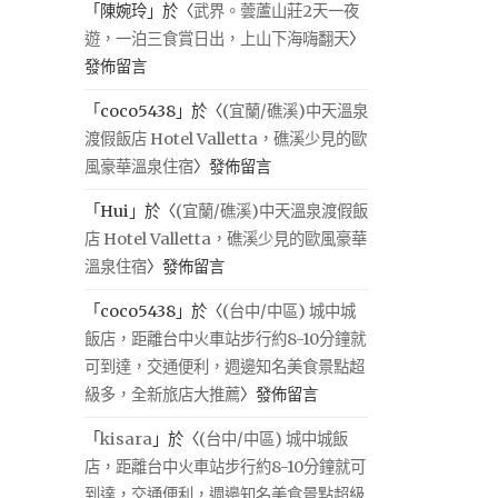
「
陳婉玲
」於〈
武界。蕓蘆山莊2天一夜
遊，一泊三食賞日出，上山下海嗨翻天
〉
發佈留言
「
coco5438
」於〈
(宜蘭/礁溪)中天溫泉
渡假飯店 Hotel Valletta，礁溪少見的歐
風豪華溫泉住宿
〉發佈留言
「
Hui
」於〈
(宜蘭/礁溪)中天溫泉渡假飯
店 Hotel Valletta，礁溪少見的歐風豪華
溫泉住宿
〉發佈留言
「
coco5438
」於〈
(台中/中區) 城中城
飯店，距離台中火車站步行約8-10分鐘就
可到達，交通便利，週邊知名美食景點超
級多，全新旅店大推薦
〉發佈留言
「
kisara
」於〈
(台中/中區) 城中城飯
店，距離台中火車站步行約8-10分鐘就可
到達，交通便利，週邊知名美食景點超級