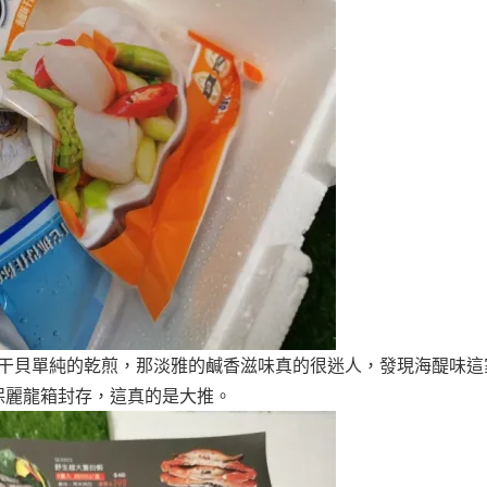
是干貝單純的乾煎，那淡雅的鹹香滋味真的很迷人，發現海醍味這
保麗龍箱封存，這真的是大推。