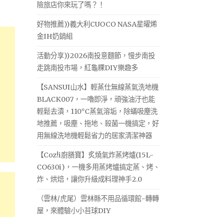
險旅店你來玩了嗎？！
好物推薦))義大利CUOCO NASA星曜烯
金IH奶鍋組
活動分享))2026南投意麵節，慢步南投
走跳南投市場，紅龜粿DIY樂趣多
【SANSUI山水】輕蒸仕無線蒸氣洗地機
BLACK007，一嚕即淨，頑強油汙也能
輕鬆去漬，110°C蒸氣溶垢，除蟎吸塵洗
地推薦，吸塵、拖地、殺菌一機搞定，好
用無線洗地機輕鬆省力的居家清潔神器
【Coz!i廚膳寶】炙燒氣炸蒸烤爐(15L-
CO630i)，一機多用蒸烤爐搞定蒸、烤、
炸、烘焙，讓你升級成料理神手2.0
（雲林/虎尾）雲林縣不用品循環館-轉轉
屋，來體驗小小苔球DIY