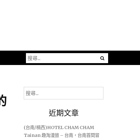
搜
尋
關
鍵
字:
搜
的
尋
關
近期文章
鍵
字:
(台南/楠西)HOTEL CHAM CHAM
Tainan 趣淘漫旅 – 台南，台南首間冒