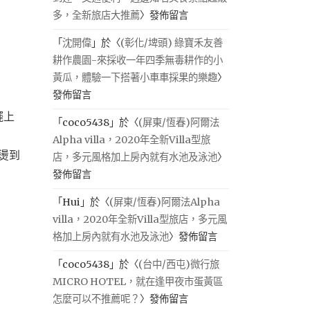
多，全新旅店大推薦
〉發佈留言
「
沈開偉
」於〈
(彰化/埤頭) 綠寶禾友善
耕作農園-來採收一年四季無毒耕作的小
黃瓜，體驗一下搭著小車車採果的樂趣
〉
發佈留言
擺上
「
coco5438
」於〈
(屏東/恆春)阿爾法
Alpha villa，2020年全新Villa型旅
燙到
店，多元風格加上房內就有水池及泳池
〉
發佈留言
「
Hui
」於〈
(屏東/恆春)阿爾法Alpha
villa，2020年全新Villa型旅店，多元風
格加上房內就有水池及泳池
〉發佈留言
「
coco5438
」於〈
(台中/西屯)微行旅
MICRO HOTEL，就在逢甲夜市蛋黃區
怎麼可以不推薦呢？
〉發佈留言