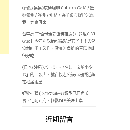
(南投/集集)炭極咖啡 Suburb Café / 飯
麵餐食 / 輕食 / 甜點，為了瀑布提拉米蘇
我一定會再來
台中高CP值母親節蛋糕推薦))【2度C Ni
Guo】今年母親節蛋糕就是它了！！天然
食材純手工製作，健康無負擔的蛋糕也能
很好吃
(日本/沖繩)パーラー小やじ「泉崎小や
じ」的二號店，就在牧志公設市場附近超
在地居酒屋
好物推薦))宋安水產-各類型虱目魚美
食，宅配到府，輕鬆DIY美味上桌
近期留言