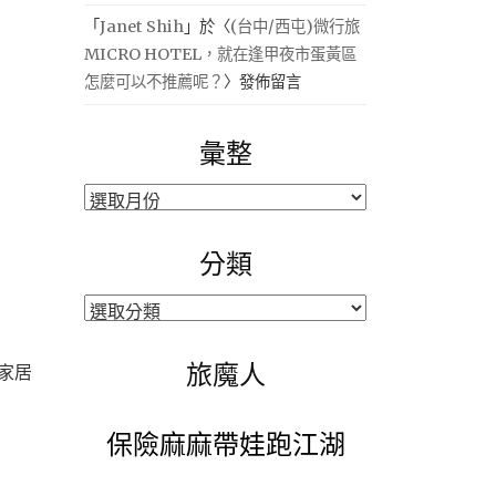
「
Janet Shih
」於〈
(台中/西屯)微行旅
MICRO HOTEL，就在逢甲夜市蛋黃區
怎麼可以不推薦呢？
〉發佈留言
彙整
彙
整
分類
分
類
旅魔人
家居
保險麻麻帶娃跑江湖