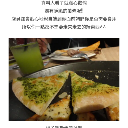
真叫人看了就滿心歡愉
還有酥脆的薯條喔!!
店員都會貼心地親自端到你面前詢問你是否需要食用
所以你一點都不需要走來走去的端東西^^
松子羅勒青醬薄餅