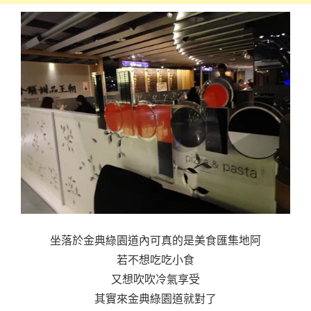
坐落於金典綠園道內可真的是美食匯集地阿
若不想吃吃小食
又想吹吹冷氣享受
其實來金典綠園道就對了