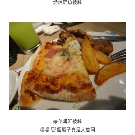
煙燻鮭魚披薩
豪華海鮮披薩
嘿嘿!!那個蝦子真是大隻阿