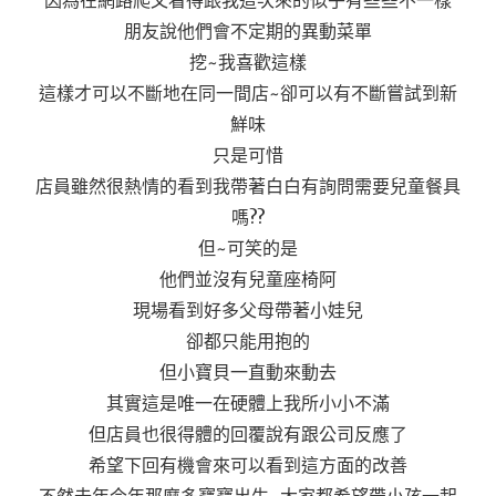
朋友說他們會不定期的異動菜單
挖~我喜歡這樣
這樣才可以不斷地在同一間店~卻可以有不斷嘗試到新
鮮味
只是可惜
店員雖然很熱情的看到我帶著白白有詢問需要兒童餐具
嗎??
但~可笑的是
他們並沒有兒童座椅阿
現場看到好多父母帶著小娃兒
卻都只能用抱的
但小寶貝一直動來動去
其實這是唯一在硬體上我所小小不滿
但店員也很得體的回覆說有跟公司反應了
希望下回有機會來可以看到這方面的改善
不然去年今年那麼多寶寶出生~大家都希望帶小孩一起