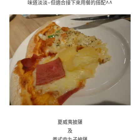
味道淡淡~但適合接下來用餐的搭配^^
夏威夷披薩
及
義式肉丸子披薩