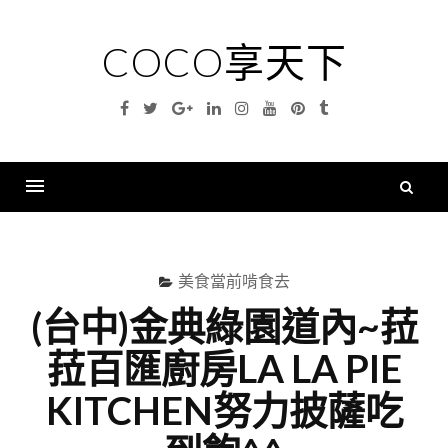
Skip
to
COCO享天下
content
Facebook
Twitter
Google
Linkedin
Instagram
YouTube
Pinterest
Tumblr
Plus
搜
尋
Menu
關
鍵
美食當前啃食去
字
(台中)金典綠園道內~菈
菈百匯廚房LA LA PIE
KITCHEN努力披薩吃