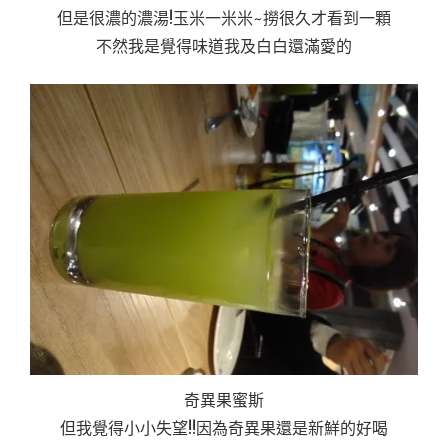
但是很濃的濃湯!玉米一米米~撈很久才看到一顆
不然我是覺得味道我及白白還滿愛的
奇異果蜜斯
但我覺得小小失望!!因為奇異果還是新鮮的好喝