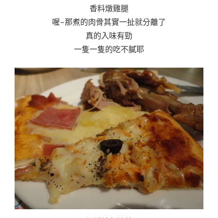
香料燉雞腿
喔~那煮的肉骨其實一扯就分離了
真的入味有勁
一隻一隻的吃不膩耶