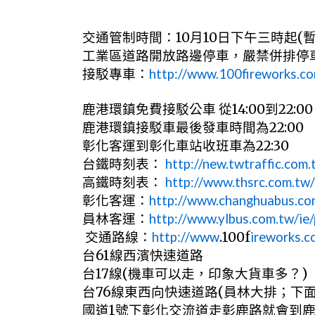
交通管制時間：
10
月
10
日下午三時起
(
工業區道路開放路邊停車，嚴禁併排停
接駁專車：
http://www.100fireworks.co
鹿港環鎮免費接駁公車 從
14:00
到
22:00
鹿港環鎮接駁車最後發車時間為
22:00
彰化客運到彰化車站收班車為
22:30
台鐵時刻表：
http://new.twtraffic.com.
高鐵時刻表：
http://www.thsrc.com.tw/
彰化客運：
http://www.changhuabus.co
員林客運：
http://www.ylbus.com.tw/ie
交通路線：
http://www
.100f
ireworks.c
台
61
線西濱快速道路
台
17
線
(
機車可以走，印象大貨車多？
)
台
76
線東西向快速道路
(
員林大排；下
國道
1
號下彰化交流道走彰鹿路就會到