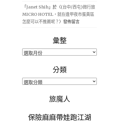
「
Janet Shih
」於〈
(台中/西屯)微行旅
MICRO HOTEL，就在逢甲夜市蛋黃區
怎麼可以不推薦呢？
〉發佈留言
彙整
彙
整
分類
分
類
旅魔人
保險麻麻帶娃跑江湖