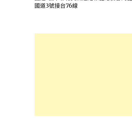
國道
3
號接台
76
線