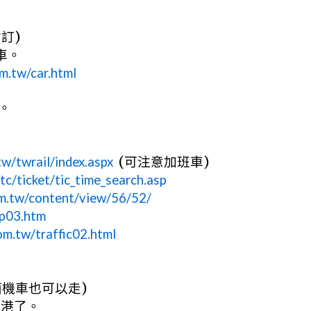
暫訂
)
車。
m.tw/car.html
。
tw/twrail/index.aspx
(
可注意加班車
)
tc/ticket/tic_time_search.asp
m.tw/content/view/56/52/
/p03.htm
om.tw/traffic02.html
面機車也可以走
)
鹿港了。