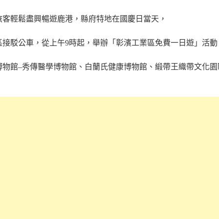
旅客輕鬆盡興暢遊鹿港，縣府特地在國慶日當天，
區接駁公車，從上午
時起，舉辦「彰濱工業區免費一日遊」活動
9
博物館
秀傳醫學博物館、白蘭氏健康博物館、緞帶王織帶文化園
–