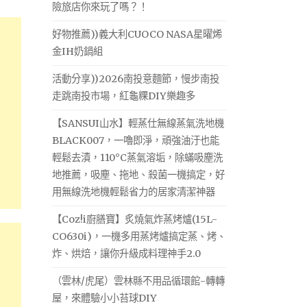
險旅店你來玩了嗎？！
好物推薦))義大利CUOCO NASA星曜烯
金IH奶鍋組
活動分享))2026南投意麵節，慢步南投
走跳南投市場，紅龜粿DIY樂趣多
【SANSUI山水】輕蒸仕無線蒸氣洗地機
BLACK007，一嚕即淨，頑強油汙也能
輕鬆去漬，110°C蒸氣溶垢，除蟎吸塵洗
地推薦，吸塵、拖地、殺菌一機搞定，好
用無線洗地機輕鬆省力的居家清潔神器
【Coz!i廚膳寶】炙燒氣炸蒸烤爐(15L-
CO630i)，一機多用蒸烤爐搞定蒸、烤、
炸、烘焙，讓你升級成料理神手2.0
（雲林/虎尾）雲林縣不用品循環館-轉轉
屋，來體驗小小苔球DIY