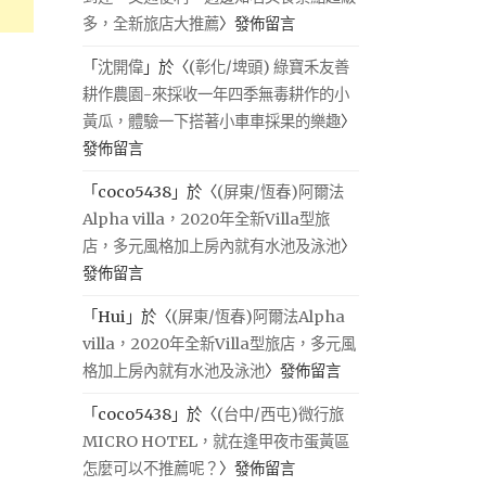
多，全新旅店大推薦
〉發佈留言
「
沈開偉
」於〈
(彰化/埤頭) 綠寶禾友善
耕作農園-來採收一年四季無毒耕作的小
黃瓜，體驗一下搭著小車車採果的樂趣
〉
發佈留言
「
coco5438
」於〈
(屏東/恆春)阿爾法
Alpha villa，2020年全新Villa型旅
店，多元風格加上房內就有水池及泳池
〉
發佈留言
「
Hui
」於〈
(屏東/恆春)阿爾法Alpha
villa，2020年全新Villa型旅店，多元風
格加上房內就有水池及泳池
〉發佈留言
「
coco5438
」於〈
(台中/西屯)微行旅
MICRO HOTEL，就在逢甲夜市蛋黃區
怎麼可以不推薦呢？
〉發佈留言