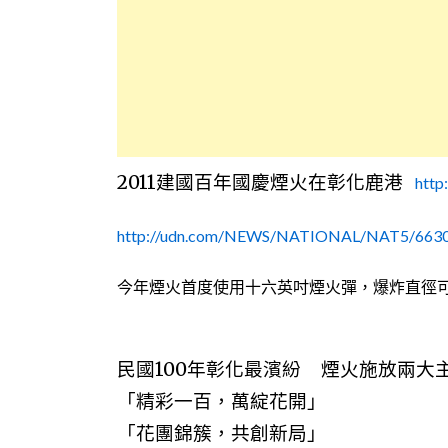
2011
建國百年國慶煙火在彰化鹿港
http
http://udn.com/NEWS/NATIONAL/NAT5/6630
今年煙火首度使用十六英吋煙火彈，爆炸直徑
民國
100
年彰化最濱紛
煙火施放兩大
「精彩一百，萬綻花開」
「花團錦簇，共創新局」