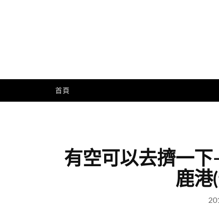
Skip
to
content
Me
首頁
有空可以去擠一下
20