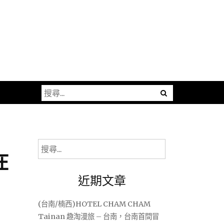
搜
尋
關
鍵
字:
搜
在
尋
關
近期文章
鍵
字:
(台南/楠西)HOTEL CHAM CHAM
Tainan 趣淘漫旅 – 台南，台南首間冒