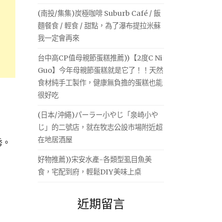
(南投/集集)炭極咖啡 Suburb Café / 飯
麵餐食 / 輕食 / 甜點，為了瀑布提拉米蘇
我一定會再來
台中高CP值母親節蛋糕推薦))【2度C Ni
Guo】今年母親節蛋糕就是它了！！天然
食材純手工製作，健康無負擔的蛋糕也能
很好吃
(日本/沖繩)パーラー小やじ「泉崎小や
じ」的二號店，就在牧志公設市場附近超
在地居酒屋
秀。
好物推薦))宋安水產-各類型虱目魚美
食，宅配到府，輕鬆DIY美味上桌
近期留言