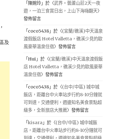
「
陳婉玲
」於〈
武界。蕓蘆山莊2天一夜
遊，一泊三食賞日出，上山下海嗨翻天
〉
發佈留言
，
「
coco5438
」於〈
(宜蘭/礁溪)中天溫泉
渡假飯店 Hotel Valletta，礁溪少見的歐
區及
風豪華溫泉住宿
〉發佈留言
「
Hui
」於〈
(宜蘭/礁溪)中天溫泉渡假飯
店 Hotel Valletta，礁溪少見的歐風豪華
溫泉住宿
〉發佈留言
「
coco5438
」於〈
(台中/中區) 城中城
飯店，距離台中火車站步行約8-10分鐘就
可到達，交通便利，週邊知名美食景點超
級多，全新旅店大推薦
〉發佈留言
「
kisara
」於〈
(台中/中區) 城中城飯
店，距離台中火車站步行約8-10分鐘就可
到達，交通便利，週邊知名美食景點超級