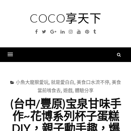
Skip
to
COCO享天下
content
Facebook
Twitter
Google
Linkedin
Instagram
YouTube
Pinterest
Tumblr
Plus
搜
尋
Menu
關
鍵
小魚大龍狠愛玩
,
就是愛白白
,
美食口水流不停
,
美食
字
當前啃食去
,
遊戲
,
體驗分享
(台中/豐原)宝泉甘味手
作~花博系列杯子蛋糕
DIY，親子動手趣，爆