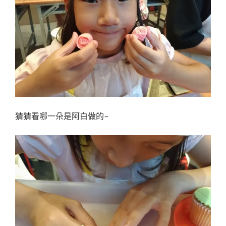
猜猜看哪一朵是阿白做的~