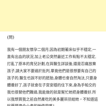
(問)
我有一個朋友懷孕二個月
因為初期著床似乎不穩定
一
,
,
直有出血的狀況
加上老公突然最近工作有點不太穩定
,
,
打亂了原本的育兒計劃
在與醫生詳談後
還是忍痛放棄
,
,
孩子
請大家不要過於批判
畢竟他們是很想要有自己的
,
,
孩子的
醫生也說不好的胚胎
身體也會自然淘汰
只要身
,
,
,
體養好了
孩子就會在子宮安穩的住下來
身為手帕交的
,
,
我也很替他們難過
我能做的就是幫忙她把身體養好
所
,
,
以我想買我之前自然產吃的美多麗
給她，不知道這
藥膳
帖藥膳適合小產的她使用嗎