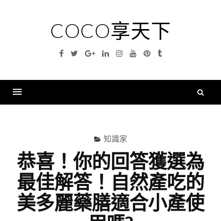
Skip
to
COCO享天下
content
Facebook
Twitter
Google
Linkedin
Instagram
YouTube
Pinterest
Tumblr
Plus
搜
尋
Menu
關
鍵
知識家
字
恭喜！你的回答獲選為
最佳解答！自然產吃的
美多麗藥膳適合小產使