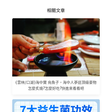
相關文章
(雲林/口湖)海中寶 烏魚子，海中人蔘這頂級豪物
怎麼炙燒?怎麼好吃?快進來看看吧