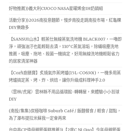
好物推薦))義大利CUOCO NASA星曜烯金IH奶鍋組
活動分享))2026南投意麵節，慢步南投走跳南投市場，紅龜粿
DIY樂趣多
【SANSUI山水】輕蒸仕無線蒸氣洗地機 BLACK007，一嚕即
淨，頑強油汙也能輕鬆去漬，110°C蒸氣溶垢，除蟎吸塵洗地
推薦，吸塵、拖地、殺菌一機搞定，好用無線洗地機輕鬆省力
的居家清潔神器
【Coz!i廚膳寶】炙燒氣炸蒸烤爐(15L-CO630i)，一機多用蒸
烤爐搞定蒸、烤、炸、烘焙，讓你升級成料理神手2.0
（雲林/虎尾）雲林縣不用品循環館-轉轉屋，來體驗小小苔球
DIY
(南投/集集)炭極咖啡 Suburb Café / 飯麵餐食 / 輕食 / 甜點，
為了瀑布提拉米蘇我一定會再來
台中高CP值母親節蛋糕推薦))【2度C Ni Guo】今年母親節蛋