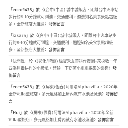
「
coco5438
」於〈
(台中/中區) 城中城飯店，距離台中火車站
步行約8-10分鐘就可到達，交通便利，週邊知名美食景點超級
多，全新旅店大推薦
〉發佈留言
「
kisara
」於〈
(台中/中區) 城中城飯店，距離台中火車站步
行約8-10分鐘就可到達，交通便利，週邊知名美食景點超級
多，全新旅店大推薦
〉發佈留言
「
沈開偉
」於〈
(彰化/埤頭) 綠寶禾友善耕作農園-來採收一年
四季無毒耕作的小黃瓜，體驗一下搭著小車車採果的樂趣
〉發
佈留言
「
coco5438
」於〈
(屏東/恆春)阿爾法Alpha villa，2020年
全新Villa型旅店，多元風格加上房內就有水池及泳池
〉發佈留
言
「
Hui
」於〈
(屏東/恆春)阿爾法Alpha villa，2020年全新
Villa型旅店，多元風格加上房內就有水池及泳池
〉發佈留言