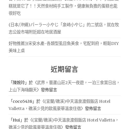
糕就是它了！！天然食材純手工製作，健康無負擔的蛋糕也能
很好吃
(日本/沖繩)パーラー小やじ「泉崎小やじ」的二號店，就在牧
志公設市場附近超在地居酒屋
好物推薦))宋安水產-各類型虱目魚美食，宅配到府，輕鬆DIY
美味上桌
近期留言
「
陳婉玲
」於〈
武界。蕓蘆山莊2天一夜遊，一泊三食賞日出，
上山下海嗨翻天
〉發佈留言
「
coco5438
」於〈
(宜蘭/礁溪)中天溫泉渡假飯店 Hotel
Valletta，礁溪少見的歐風豪華溫泉住宿
〉發佈留言
「
Hui
」於〈
(宜蘭/礁溪)中天溫泉渡假飯店 Hotel Valletta，
礁溪少見的歐風豪華溫泉住宿
〉發佈留言