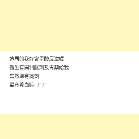
這周的我好會胃酸反溢喔
醫生有開制酸劑及胃藥給我
當然還有鐵劑
畢竟貧血嘛~ㄏㄏ