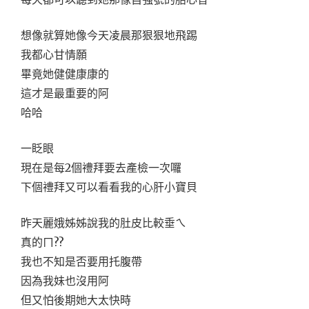
想像就算她像今天凌晨那狠狠地飛踢
我都心甘情願
畢竟她健健康康的
這才是最重要的阿
哈哈
一眨眼
現在是每2個禮拜要去產檢一次囉
下個禮拜又可以看看我的心肝小寶貝
昨天麗娥姊姊說我的肚皮比較垂ㄟ
真的ㄇ??
我也不知是否要用托腹帶
因為我妹也沒用阿
但又怕後期她大太快時