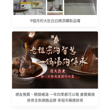
9個月的大肚白白媽添購新品囉
網友推薦 • 精燉補湯 一年四季都可以喝 康寶藥燉
排骨全新網路品牌 老祖宗藥膳排骨