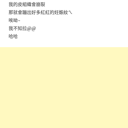
我的皮組織會崩裂
那就會蹦出好多紅紅的妊娠紋ㄟ
唉呦~
我不知拉@@
哈哈