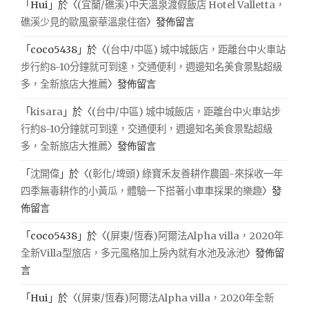
「
Hui
」於〈
(宜蘭/礁溪)中天溫泉渡假飯店 Hotel Valletta，
礁溪少見的歐風豪華溫泉住宿
〉發佈留言
「
coco5438
」於〈
(台中/中區) 城中城飯店，距離台中火車站
步行約8-10分鐘就可到達，交通便利，週邊知名美食景點超級
多，全新旅店大推薦
〉發佈留言
「
kisara
」於〈
(台中/中區) 城中城飯店，距離台中火車站步
行約8-10分鐘就可到達，交通便利，週邊知名美食景點超級
多，全新旅店大推薦
〉發佈留言
「
沈開偉
」於〈
(彰化/埤頭) 綠寶禾友善耕作農園-來採收一年
四季無毒耕作的小黃瓜，體驗一下搭著小車車採果的樂趣
〉發
佈留言
「
coco5438
」於〈
(屏東/恆春)阿爾法Alpha villa，2020年
全新Villa型旅店，多元風格加上房內就有水池及泳池
〉發佈留
言
「
Hui
」於〈
(屏東/恆春)阿爾法Alpha villa，2020年全新