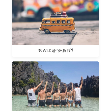
39W2D可否出貨啦?!