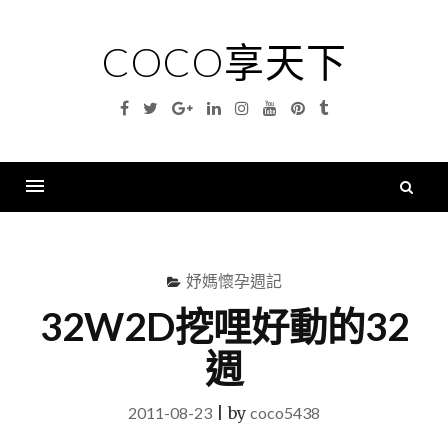
Skip
to
COCO享天下
content
Facebook
Twitter
Google
Linkedin
Instagram
YouTube
Pinterest
Tumblr
Plus
搜
尋
Menu
關
鍵
妤媽懷孕週記
字
32W2D挖哩好動的32
週
2011-08-23
|
by
coco5438