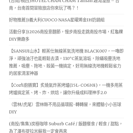
(台南/楠西)HOTEL CHAM CHAM Tainan 趣淘漫旅 – 台
南，台南首間冒險旅店你來玩了嗎？！
好物推薦))義大利CUOCO NASA星曜烯金IH奶鍋組
活動分享))2026南投意麵節，慢步南投走跳南投市場，紅龜粿
DIY樂趣多
【SANSUI山水】輕蒸仕無線蒸氣洗地機 BLACK007，一嚕即
淨，頑強油汙也能輕鬆去漬，110°C蒸氣溶垢，除蟎吸塵洗地
推薦，吸塵、拖地、殺菌一機搞定，好用無線洗地機輕鬆省力
的居家清潔神器
【Coz!i廚膳寶】炙燒氣炸蒸烤爐(15L-CO630i)，一機多用蒸
烤爐搞定蒸、烤、炸、烘焙，讓你升級成料理神手2.0
（雲林/虎尾）雲林縣不用品循環館-轉轉屋，來體驗小小苔球
DIY
(南投/集集)炭極咖啡 Suburb Café / 飯麵餐食 / 輕食 / 甜點，
為了瀑布提拉米蘇我一定會再來