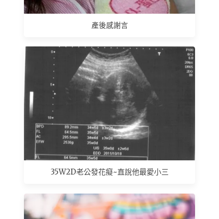
產後感謝言
35W2D老公發花癡~直說他最愛小三