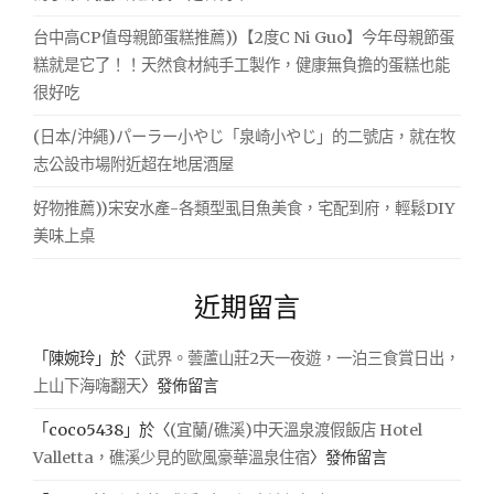
台中高CP值母親節蛋糕推薦))【2度C Ni Guo】今年母親節蛋
糕就是它了！！天然食材純手工製作，健康無負擔的蛋糕也能
很好吃
(日本/沖繩)パーラー小やじ「泉崎小やじ」的二號店，就在牧
志公設市場附近超在地居酒屋
好物推薦))宋安水產-各類型虱目魚美食，宅配到府，輕鬆DIY
美味上桌
近期留言
「
陳婉玲
」於〈
武界。蕓蘆山莊2天一夜遊，一泊三食賞日出，
上山下海嗨翻天
〉發佈留言
「
coco5438
」於〈
(宜蘭/礁溪)中天溫泉渡假飯店 Hotel
Valletta，礁溪少見的歐風豪華溫泉住宿
〉發佈留言