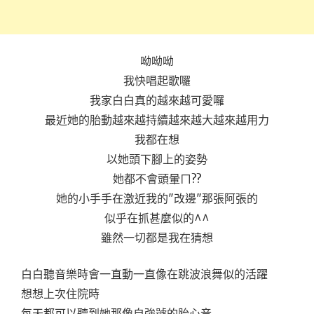
呦呦呦
我快唱起歌囉
我家白白真的越來越可愛囉
最近她的胎動越來越持續越來越大越來越用力
我都在想
以她頭下腳上的姿勢
她都不會頭暈ㄇ??
她的小手手在激近我的"改邊"那張阿張的
似乎在抓甚麼似的^^
雖然一切都是我在猜想
白白聽音樂時會一直動一直像在跳波浪舞似的活躍
想想上次住院時
每天都可以聽到她那像自強號的胎心音