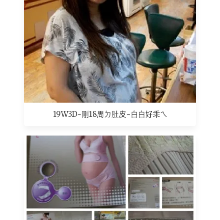
19W3D~剛18周ㄉ肚皮~白白好乖ㄟ