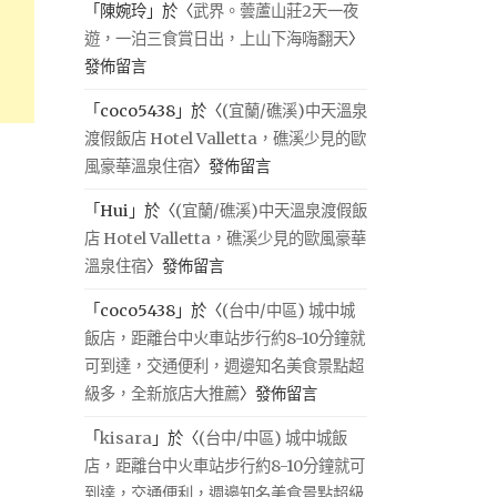
「
陳婉玲
」於〈
武界。蕓蘆山莊2天一夜
遊，一泊三食賞日出，上山下海嗨翻天
〉
發佈留言
「
coco5438
」於〈
(宜蘭/礁溪)中天溫泉
渡假飯店 Hotel Valletta，礁溪少見的歐
風豪華溫泉住宿
〉發佈留言
「
Hui
」於〈
(宜蘭/礁溪)中天溫泉渡假飯
店 Hotel Valletta，礁溪少見的歐風豪華
溫泉住宿
〉發佈留言
「
coco5438
」於〈
(台中/中區) 城中城
飯店，距離台中火車站步行約8-10分鐘就
可到達，交通便利，週邊知名美食景點超
級多，全新旅店大推薦
〉發佈留言
「
kisara
」於〈
(台中/中區) 城中城飯
店，距離台中火車站步行約8-10分鐘就可
到達，交通便利，週邊知名美食景點超級