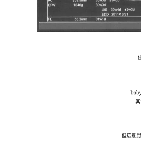
ba
其
但這週