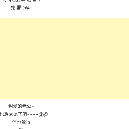
挖哩!!@@
親愛的老公~
也想太遠了吧~~~~@@
但也覺得