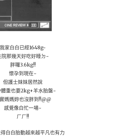
我家白白已經1648g~
住院那幾天好吃好睡ㄉ~
胖囉3.6kg
!!
懷孕到現在~
但護士妹妹居然說
by體重也要2kg+羊水胎盤
~
實媽媽妳也沒胖到!!@@
感覺像白忙一場~
ㄏㄏ!!
覺得白白胎動越來越平凡也有力