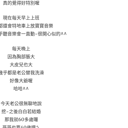
真的覺得好特別喔
現在每天早上上班
都還會特地車上放寶寶音樂
乎聽音樂會一直動~很開心似的^^
每天晚上
因為胸部脹大
大皮兒也大
幾乎都是老公替我洗澡
好像大爺喔
哈哈^^
今天老公很無聊地說
挖~之後白白若結婚
那我就60多歲囉
哥哥也要40歲哩ㄟ