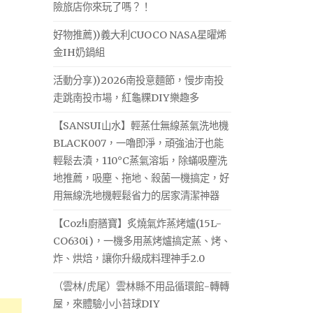
險旅店你來玩了嗎？！
好物推薦))義大利CUOCO NASA星曜烯
金IH奶鍋組
活動分享))2026南投意麵節，慢步南投
走跳南投市場，紅龜粿DIY樂趣多
【SANSUI山水】輕蒸仕無線蒸氣洗地機
BLACK007，一嚕即淨，頑強油汙也能
輕鬆去漬，110°C蒸氣溶垢，除蟎吸塵洗
地推薦，吸塵、拖地、殺菌一機搞定，好
用無線洗地機輕鬆省力的居家清潔神器
【Coz!i廚膳寶】炙燒氣炸蒸烤爐(15L-
CO630i)，一機多用蒸烤爐搞定蒸、烤、
炸、烘焙，讓你升級成料理神手2.0
（雲林/虎尾）雲林縣不用品循環館-轉轉
屋，來體驗小小苔球DIY