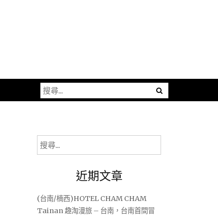
搜
尋
關
鍵
字:
搜
尋
關
近期文章
鍵
字:
(台南/楠西)HOTEL CHAM CHAM
Tainan 趣淘漫旅 – 台南，台南首間冒