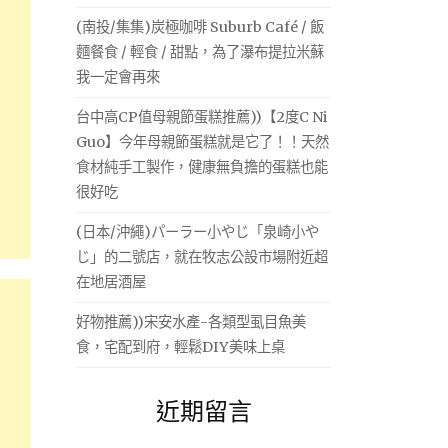
(南投/集集)炭極咖啡 Suburb Café / 飯
麵餐食 / 輕食 / 甜點，為了瀑布提拉米蘇
我一定會再來
台中高CP值母親節蛋糕推薦))【2度C Ni
Guo】今年母親節蛋糕就是它了！！天然
食材純手工製作，健康無負擔的蛋糕也能
很好吃
(日本/沖繩)パーラー小やじ「泉崎小や
じ」的二號店，就在牧志公設市場附近超
在地居酒屋
好物推薦))宋安水產-各類型虱目魚美
食，宅配到府，輕鬆DIY美味上桌
近期留言