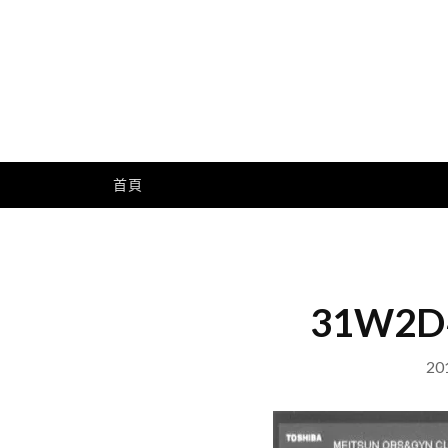
Skip
to
content
Me
首頁
31W2
20