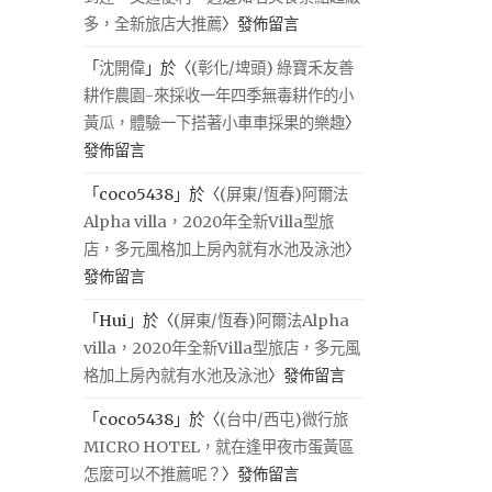
多，全新旅店大推薦
〉發佈留言
「
沈開偉
」於〈
(彰化/埤頭) 綠寶禾友善
耕作農園-來採收一年四季無毒耕作的小
黃瓜，體驗一下搭著小車車採果的樂趣
〉
發佈留言
「
coco5438
」於〈
(屏東/恆春)阿爾法
Alpha villa，2020年全新Villa型旅
店，多元風格加上房內就有水池及泳池
〉
發佈留言
「
Hui
」於〈
(屏東/恆春)阿爾法Alpha
villa，2020年全新Villa型旅店，多元風
格加上房內就有水池及泳池
〉發佈留言
「
coco5438
」於〈
(台中/西屯)微行旅
MICRO HOTEL，就在逢甲夜市蛋黃區
怎麼可以不推薦呢？
〉發佈留言