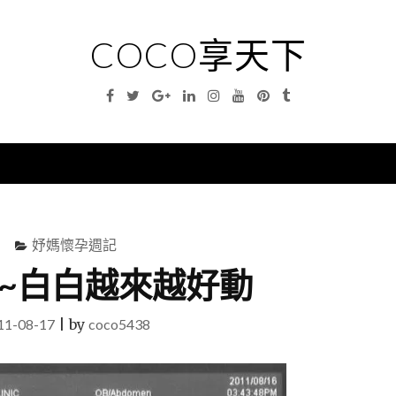
COCO享天下
Facebook
Twitter
Google
Linkedin
Instagram
YouTube
Pinterest
Tumblr
Plus
nu
妤媽懷孕週記
D~白白越來越好動
11-08-17
|
by
coco5438