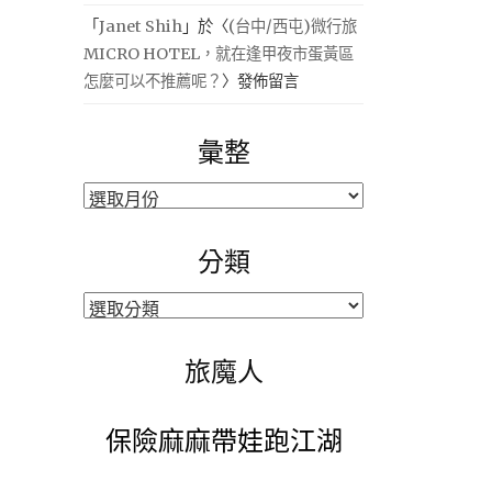
「
Janet Shih
」於〈
(台中/西屯)微行旅
MICRO HOTEL，就在逢甲夜市蛋黃區
怎麼可以不推薦呢？
〉發佈留言
彙整
彙
整
分類
分
類
旅魔人
保險麻麻帶娃跑江湖