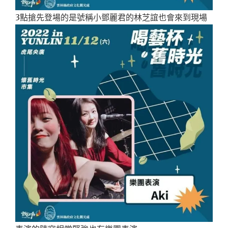
3點搶先登場的是號稱小鄧麗君的林芝誼也會來到現場