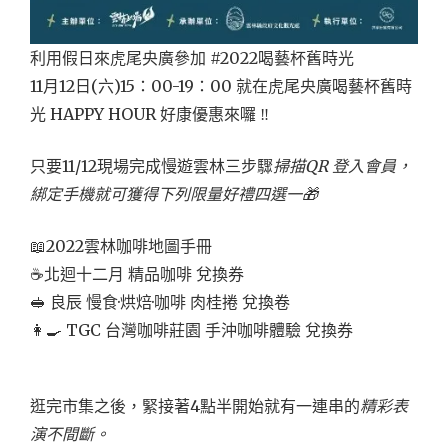
利用假日來虎尾央廣參加 #2022喝藝杯舊時光
11月12日(六)15：00-19：00 就在虎尾央廣喝藝杯舊時
光 HAPPY HOUR 好康優惠來囉 ‼️
只要11/12現場完成慢遊雲林三步驟
掃描QR 登入會員，
綁定手機
就可獲得下列限量好禮四選一🎁
📖2022雲林咖啡地圖手冊
☕北迴十二月 精品咖啡 兌換券
🥪 良辰 慢食·烘焙·咖啡 肉桂捲 兌換卷
👩‍🍳 TGC 台灣咖啡莊園 手沖咖啡體驗 兌換券​
逛完市集之後，緊接著4點半開始就有一連串的
精彩表
演不間斷。