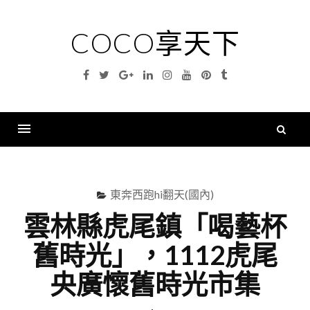
Skip
to
COCO享天下
content
Facebook
Twitter
Google
Linkedin
Instagram
YouTube
Pinterest
Tumblr
Plus
搜
尋
Menu
關
鍵
東奔西跑hi翻天(國內)
字
雲林縣虎尾鎮「喝藝杯
舊時光」，1112虎尾
央廣懷舊時光市集