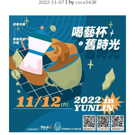
2022-11-07
|
by
coco5438