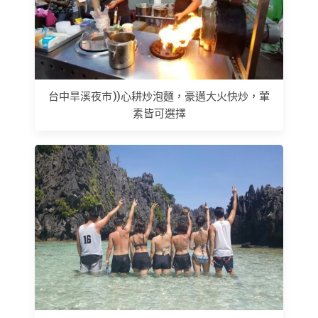
台中旱溪夜市))心耕炒泡麵，豪邁大火快炒，葷
素皆可選擇