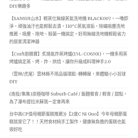
DIY樂趣多
【SANSUI山水】輕蒸仕無線蒸氣洗地機 BLACK007，一嚕即
淨，頑強油汙也能輕鬆去漬，110°C蒸氣溶垢，除蟎吸塵洗地
推薦，吸塵、拖地、殺菌一機搞定，好用無線洗地機輕鬆省力
的居家清潔神器
【Coz!i廚膳寶】炙燒氣炸蒸烤爐(15L-CO630i)，一機多用蒸
烤爐搞定蒸、烤、炸、烘焙，讓你升級成料理神手2.0
（雲林/虎尾）雲林縣不用品循環館-轉轉屋，來體驗小小苔球
DIY
(南投/集集)炭極咖啡 Suburb Café / 飯麵餐食 / 輕食 / 甜點，
為了瀑布提拉米蘇我一定會再來
台中高CP值母親節蛋糕推薦))【2度C Ni Guo】今年母親節蛋
糕就是它了！！天然食材純手工製作，健康無負擔的蛋糕也能
很好吃