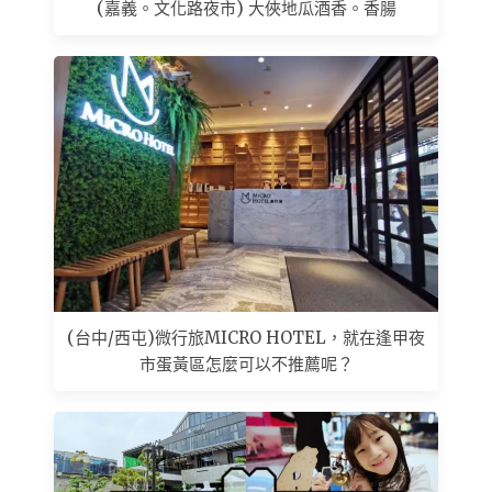
(嘉義。文化路夜市) 大俠地瓜酒香。香腸
(台中/西屯)微行旅MICRO HOTEL，就在逢甲夜
市蛋黃區怎麼可以不推薦呢？