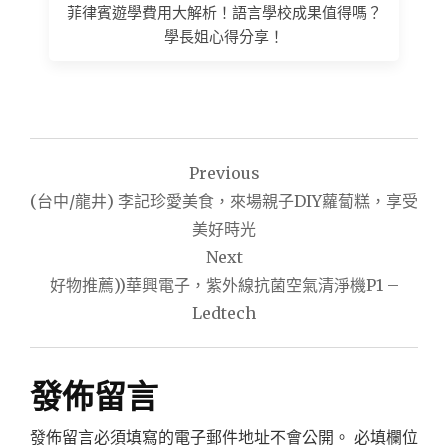
菲律賓遊學費用大解析！語言學校成果值得嗎？
學長姐心得分享！
文
Previous
章
(台中/龍井) 李記珍愛美食，來場親子DIY蘿蔔糕，享受
導
美好時光
Next
覽
好物推薦))華興電子，紫外線抗菌空氣清淨機P1 –
Ledtech
發佈留言
發佈留言必須填寫的電子郵件地址不會公開。
必填欄位