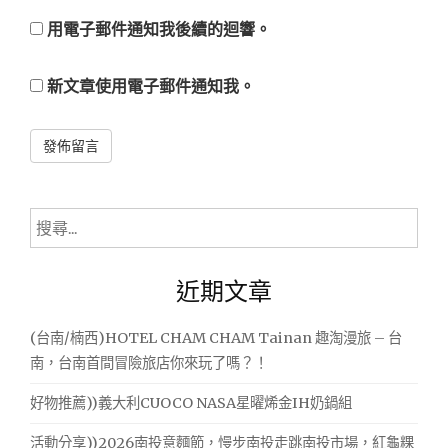
用電子郵件通知我後續的迴響。
新文章使用電子郵件通知我。
Alternative:
搜
尋
關
近期文章
鍵
字:
(台南/楠西)HOTEL CHAM CHAM Tainan 趣淘漫旅 – 台
南，台南首間冒險旅店你來玩了嗎？！
好物推薦))義大利CUOCO NASA星曜烯金IH奶鍋組
活動分享))2026南投意麵節，慢步南投走跳南投市場，紅龜粿